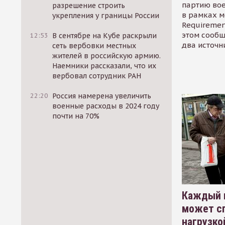
партию во
разрешение строить
в рамках м
укрепления у границы России
Requirement
этом сообщ
12:53
В сентябре на Кубе раскрыли
два источн
сеть вербовки местных
жителей в российскую армию.
Наемники рассказали, что их
вербовал сотрудник РАН
22:20
Россия намерена увеличить
военные расходы в 2024 году
почти на 70%
Каждый 
может сп
нагрузко