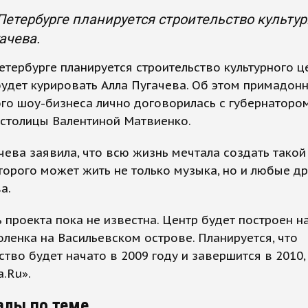
Петербурге планируется строительство культур
ачева.
етербурге планируется строительство культурного ц
удет курировать Алла Пугачева. Об этом примадон
го шоу-бизнеса лично договорилась с губернаторо
 столицы Валентиной Матвиенко.
чева заявила, что всю жизнь мечтала создать такой 
торого может жить не только музыка, но и любые д
а.
 проекта пока не известна. Центр будет построен н
ленка на Васильевском острове. Планируется, что
ство будет начато в 2009 году и завершится в 2010
.Ru».
алы по теме