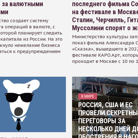
я за валютными
последнего фильма С
ями
на фестивале в Москве
Сталин, Черчилль, Гит
тво создает систему
а операций в валюте, с
Муссолини спорят о ж
оторой планирует следить
Министерство культуры зап
капитала из России. На это
показ фильма Александра 
кнуло нежелание бизнеса
«Сказка», вышедшего в 2022
аться к предупреждениям
фестивале КАРО.Арт, котор
проходит в Москве с 10 по 
В МИРЕ
РОССИЯ, США И ЕС
ПРОВЕЛИ СЕКРЕТНЫ
ПЕРЕГОВОРЫ ЗА
НЕСКОЛЬКО ДНЕЙ Д
ОБОСТРЕНИЯ В НАГ