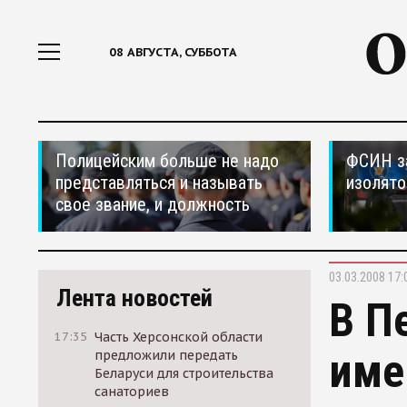
08 АВГУСТА, СУББОТА
Полицейским больше не надо
ФСИН за
представляться и называть
изолято
свое звание, и должность
03.03.2008 17:
Лента новостей
В П
17:35
Часть Херсонской области
име
предложили передать
Беларуси для строительства
санаториев