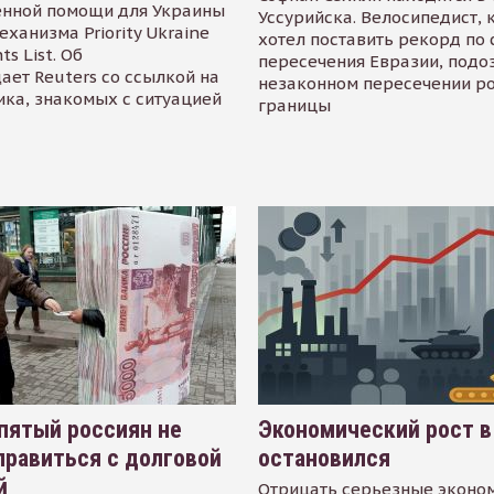
енной помощи для Украины
Уссурийска. Велосипедист,
еханизма Priority Ukraine
хотел поставить рекорд по 
s List. Об
пересечения Евразии, подо
ает Reuters со ссылкой на
незаконном пересечении р
ика, знакомых с ситуацией
границы
пятый россиян не
Экономический рост в
равиться с долговой
остановился
й
Отрицать серьезные эконо