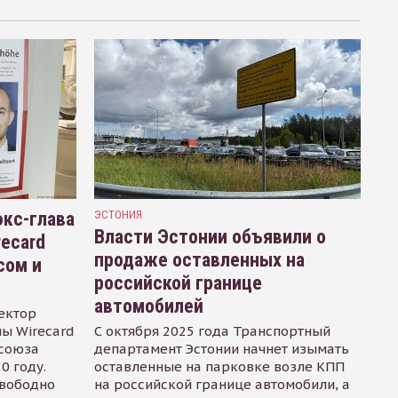
кс-глава
ЭСТОНИЯ
Власти Эстонии объявили о
recard
продаже оставленных на
сом и
российской границе
автомобилей
ектор
ы Wirecard
С октября 2025 года Транспортный
осоюза
департамент Эстонии начнет изымать
0 году.
оставленные на парковке возле КПП
свободно
на российской границе автомобили, а