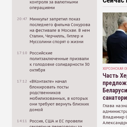
Сейчас 
контроля за валютными
операциями
20:47
Минкульт запретил показ
последнего фильма Сокурова
на фестивале в Москве. В нем
Сталин, Черчилль, Гитлер и
Муссолини спорят о жизни
17:10
Российские
политзаключенные призвали
к голодовке солидарности 30
ХЕРСОНСКАЯ О
октября
Часть Хе
17:12
«ВКонтакте» начал
предлож
блокировать посты
Беларуси
родственников
санатор
мобилизованных, в которых
они требуют вернуть близких
Глава назн
домой
администр
Владимир С
14:11
Россия, США и ЕС провели
Александр
секретные переговоры за