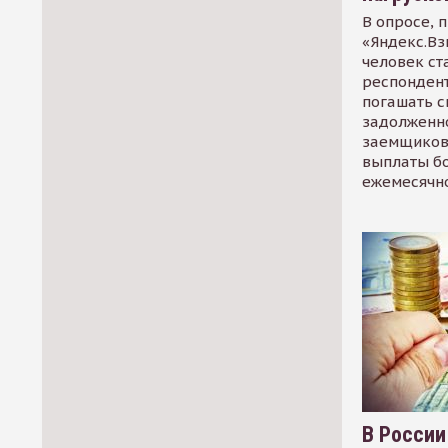
В опросе, 
«Яндекс.Вз
человек ст
респондент
погашать 
задолженно
заемщиков
выплаты б
ежемесячн
В России