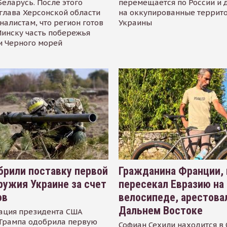
Беларусь. После этого
перемещается по России и 
глава Херсонской области
на оккупированные террит
налистам, что регион готов
Украины
инску часть побережья
и Черного морей
рили поставку первой
Гражданина Франции,
ружия Украине за счет
пересекал Евразию на
ов
велосипеде, арестова
Дальнем Востоке
ация президента США
Трампа одобрила первую
Софиан Сехили находится в