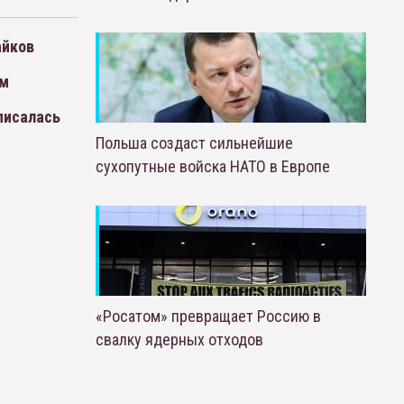
айков
ым
тписалась
Польша создаст сильнейшие
сухопутные войска НАТО в Европе
«Росатом» превращает Россию в
свалку ядерных отходов