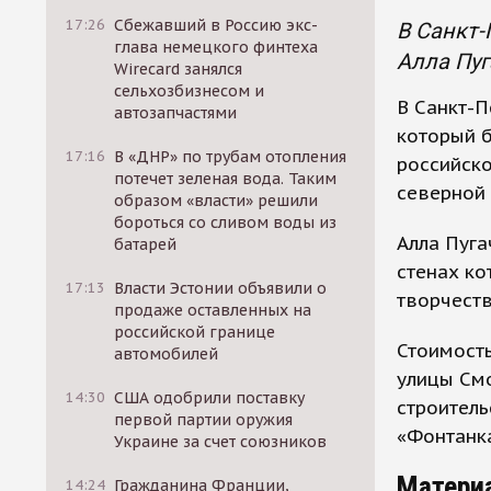
17:26
Сбежавший в Россию экс-
В Санкт-
глава немецкого финтеха
Алла Пуг
Wirecard занялся
сельхозбизнесом и
В Санкт-П
автозапчастями
который б
17:16
В «ДНР» по трубам отопления
российско
потечет зеленая вода. Таким
северной
образом «власти» решили
бороться со сливом воды из
Алла Пуга
батарей
стенах ко
17:13
Власти Эстонии объявили о
творчеств
продаже оставленных на
российской границе
Стоимость
автомобилей
улицы Смо
14:30
США одобрили поставку
строитель
первой партии оружия
«Фонтанка
Украине за счет союзников
Матери
14:24
Гражданина Франции,