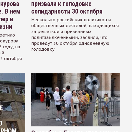
окурова
призвали к голодовке
. В нем
солидарности 30 октября
лер и
Несколько российских политиков и
общественных деятелей, находящихся
изни
за решеткой и признанных
ретило
политзаключенными, заявили, что
Сокурова
проведут 30 октября однодневную
 году, на
голодовку
ый
15 октября
Е
О
ОРНОМ