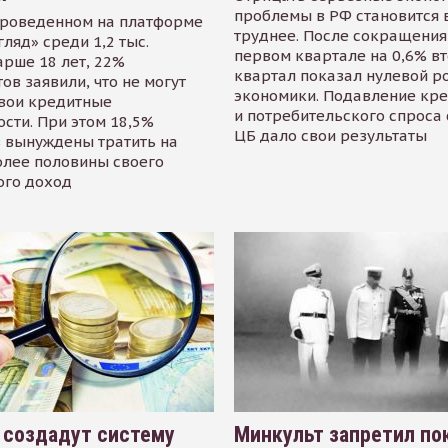
проблемы в РФ становится 
проведенном на платформе
труднее. После сокращения
гляд» среди 1,2 тыс.
первом квартале на 0,6% в
арше 18 лет, 22%
квартал показал нулевой р
ов заявили, что не могут
экономики. Подавление кр
свои кредитные
и потребительского спроса
сти. При этом 18,5%
ЦБ дало свои результаты
 вынуждены тратить на
олее половины своего
ого доход
 создадут систему
Минкульт запретил по