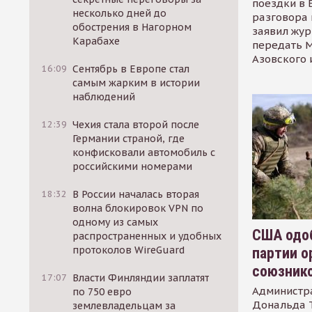
поездки в 
несколько дней до
разговора 
обострения в Нагорном
заявил жур
Карабахе
передать М
Азовского 
16:09
Сентябрь в Европе стал
самым жарким в истории
наблюдений
12:39
Чехия стала второй после
Германии страной, где
конфисковали автомобиль с
российскими номерами
18:32
В России началась вторая
волна блокировок VPN по
одному из самых
США одоб
распространенных и удобных
протоколов WireGuard
партии о
союзник
17:07
Власти Финляндии заплатят
Администр
по 750 евро
Дональда 
землевладельцам за