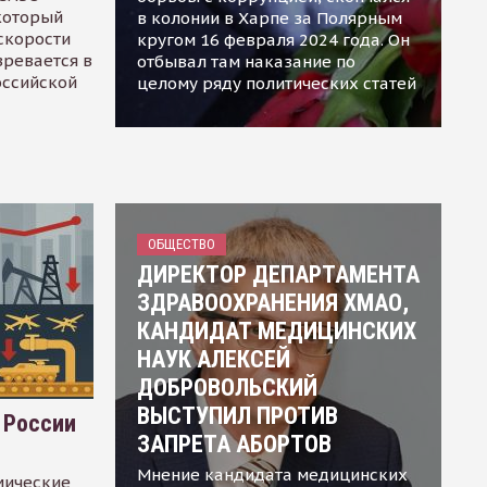
 который
в колонии в Харпе за Полярным
скорости
кругом 16 февраля 2024 года. Он
зревается в
отбывал там наказание по
оссийской
целому ряду политических статей
ОБЩЕСТВО
ДИРЕКТОР ДЕПАРТАМЕНТА
ЗДРАВООХРАНЕНИЯ ХМАО,
КАНДИДАТ МЕДИЦИНСКИХ
НАУК АЛЕКСЕЙ
ДОБРОВОЛЬСКИЙ
ВЫСТУПИЛ ПРОТИВ
 России
ЗАПРЕТА АБОРТОВ
Мнение кандидата медицинских
мические