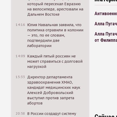
который пересекал Евразию
на велосипеде, арестовали на
Антивоенн
Дальнем Востоке
Алла Пугач
14:16
Юлия Навальная заявила, что
политика отравили в колонии
Алла Пугач
— это, по ее словам,
от Филипп
подтвердили две
лаборатории
14:09
Каждый пятый россиян не
может справиться с долговой
нагрузкой
15:33
Директор департамента
здравоохранения ХМАО,
кандидат медицинских наук
Алексей Добровольский
выступил против запрета
абортов
20:58
В России создадут систему