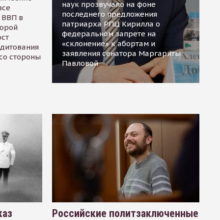
наук прозвучало на фоне
все
последнего предложения
 ВВП в
патриарха РПЦ Кирилла о
торой
федеральном запрете на
ост
«склонение» к абортам и
едитования
заявления сенатора Маргариты
 со стороны
Павловой
каз
Российские политзаключенные