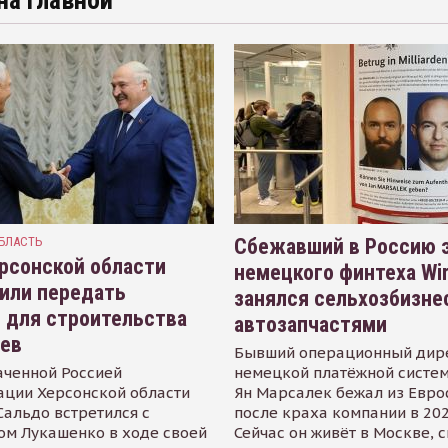
на главной
БЛАСТЬ
Сбежавший в Россию э
рсонской области
немецкого финтеха Wi
или передать
занялся сельхозбизне
 для строительства
автозапчастями
иев
Бывший операционный дир
аченной Россией
немецкой платёжной систем
ации Херсонской области
Ян Марсалек бежал из Евр
альдо встретился с
после краха компании в 202
ом Лукашенко в ходе своей
Сейчас он живёт в Москве, 