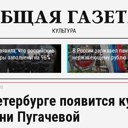
КУЛЬТУРА
явила, что российские
В России заржавел пам
ры заполнены на 96%
нержавеющему рублю
05
етербурге появится 
ни Пугачевой