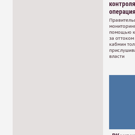
контрол
операци
Правительс
мониторинг
помощью к
за оттоком 
кабмин тол
прислушив
власти