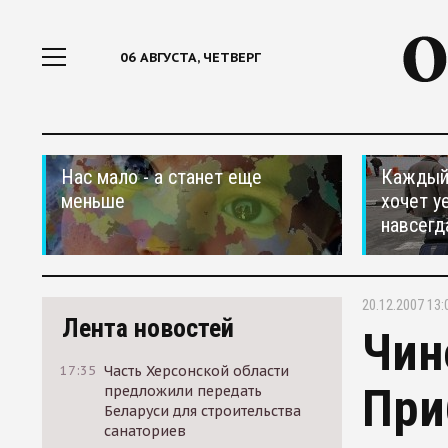
06 АВГУСТА, ЧЕТВЕРГ
Нас мало - а станет еще
Каждый 
меньше
хочет у
навсегд
20.12.2007 13:
Лента новостей
Чин
17:35
Часть Херсонской области
При
предложили передать
Беларуси для строительства
санаториев