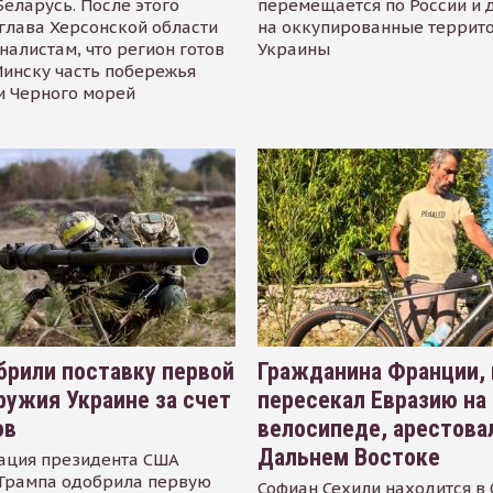
Беларусь. После этого
перемещается по России и 
глава Херсонской области
на оккупированные террит
налистам, что регион готов
Украины
инску часть побережья
и Черного морей
рили поставку первой
Гражданина Франции,
ружия Украине за счет
пересекал Евразию на
ов
велосипеде, арестова
Дальнем Востоке
ация президента США
Трампа одобрила первую
Софиан Сехили находится в