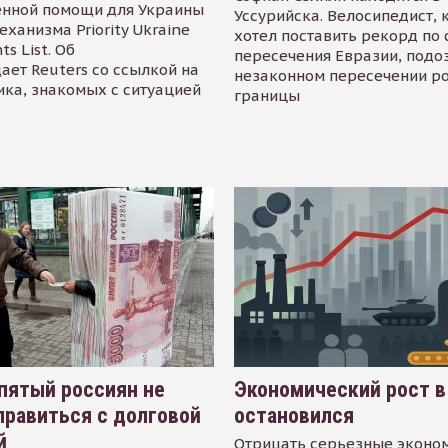
енной помощи для Украины
Уссурийска. Велосипедист,
еханизма Priority Ukraine
хотел поставить рекорд по 
s List. Об
пересечения Евразии, подо
ает Reuters со ссылкой на
незаконном пересечении р
ика, знакомых с ситуацией
границы
пятый россиян не
Экономический рост в
равиться с долговой
остановился
й
Отрицать серьезные эконо