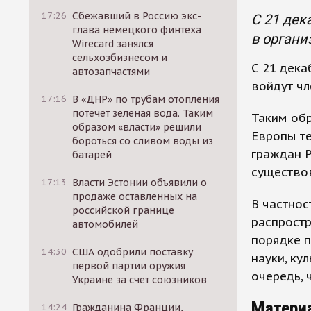
17:26
Сбежавший в Россию экс-
С 21 дек
глава немецкого финтеха
в органи
Wirecard занялся
сельхозбизнесом и
С 21 дека
автозапчастями
войдут чл
17:16
В «ДНР» по трубам отопления
потечет зеленая вода. Таким
Таким обр
образом «власти» решили
Европы те
бороться со сливом воды из
граждан Р
батарей
существо
17:13
Власти Эстонии объявили о
продаже оставленных на
В частнос
российской границе
распрост
автомобилей
порядке п
14:30
США одобрили поставку
науки, ку
первой партии оружия
очередь,
Украине за счет союзников
Матери
14:24
Гражданина Франции,