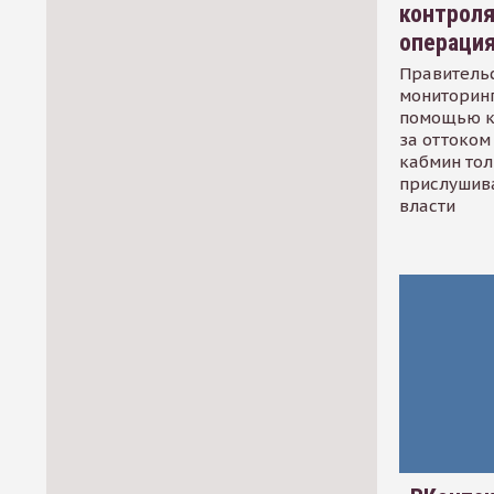
контрол
операци
Правительс
мониторинг
помощью к
за оттоком 
кабмин тол
прислушив
власти