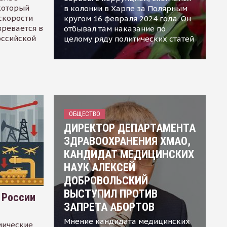
 который
в колонии в Харпе за Полярным
скорости
кругом 16 февраля 2024 года. Он
зревается в
отбывал там наказание по
оссийской
целому ряду политических статей
ОБЩЕСТВО
ДИРЕКТОР ДЕПАРТАМЕНТА
ЗДРАВООХРАНЕНИЯ ХМАО,
КАНДИДАТ МЕДИЦИНСКИХ
НАУК АЛЕКСЕЙ
ДОБРОВОЛЬСКИЙ
ВЫСТУПИЛ ПРОТИВ
 России
ЗАПРЕТА АБОРТОВ
Мнение кандидата медицинских
мические