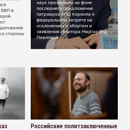
наук прозвучало на фоне
все
последнего предложения
 ВВП в
патриарха РПЦ Кирилла о
торой
федеральном запрете на
ост
«склонение» к абортам и
едитования
заявления сенатора Маргариты
 со стороны
Павловой
каз
Российские политзаключенные