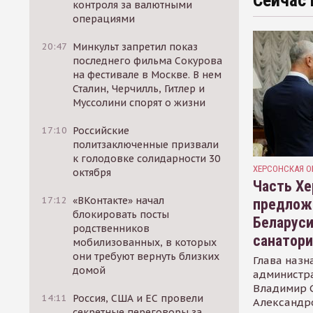
Сейчас 
контроля за валютными
операциями
20:47
Минкульт запретил показ
последнего фильма Сокурова
на фестивале в Москве. В нем
Сталин, Черчилль, Гитлер и
Муссолини спорят о жизни
17:10
Российские
политзаключенные призвали
к голодовке солидарности 30
ХЕРСОНСКАЯ О
октября
Часть Хе
17:12
«ВКонтакте» начал
предлож
блокировать посты
Беларуси
родственников
санатор
мобилизованных, в которых
они требуют вернуть близких
Глава назн
домой
администр
Владимир С
14:11
Россия, США и ЕС провели
Александр
секретные переговоры за