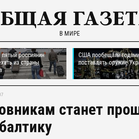
В МИРЕ
пятый россиянин
США пообещали годам
ехать из страны
поставлять оружие Укр
а
07
овникам станет прощ
балтику