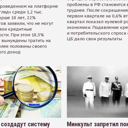
проблемы в РФ становится 
проведенном на платформе
труднее. После сокращения
гляд» среди 1,2 тыс.
первом квартале на 0,6% в
арше 18 лет, 22%
квартал показал нулевой р
ов заявили, что не могут
экономики. Подавление кр
свои кредитные
и потребительского спроса
сти. При этом 18,5%
ЦБ дало свои результаты
 вынуждены тратить на
олее половины своего
ого доход
 создадут систему
Минкульт запретил по