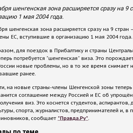
абря шенгенская зона расширяется сразу на 9 
зацию 1 мая 2004 года.
бря шенгенская зона расширяется сразу на 9 стран –
ены ЕС, вступившие в организацию 1 мая 2004 года.
азом, для поездок в Прибалтику и страны Централ
перь потребуется "шенгенская" виза. Это порождае
оссии новые проблемы, но в то же время снимает 
вавшие ранее.
ти, на новые страны-члены Шенгенской зоны теперь
ранится соглашение между Россией и ЕС об упрощё
олучения виз. Это коснется студентов, аспирантов, 
льтуры, спорта, журналистов, предпринимателей и, в
 чиновников, сообщает
"Правда.Ру"
.
алы по теме