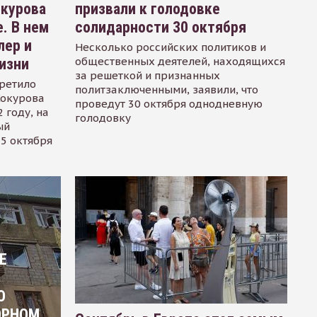
окурова
призвали к голодовке
. В нем
солидарности 30 октября
лер и
Несколько российских политиков и
общественных деятелей, находящихся
изни
за решеткой и признанных
ретило
политзаключенными, заявили, что
Сокурова
проведут 30 октября однодневную
 году, на
голодовку
ый
15 октября
Е
О
ОРНОМ