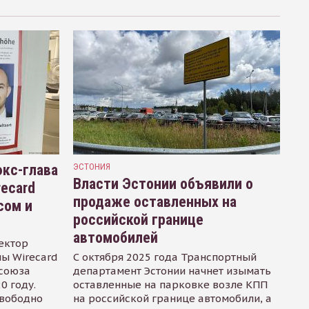
кс-глава
ЭСТОНИЯ
Власти Эстонии объявили о
recard
продаже оставленных на
сом и
российской границе
автомобилей
ектор
ы Wirecard
С октября 2025 года Транспортный
осоюза
департамент Эстонии начнет изымать
0 году.
оставленные на парковке возле КПП
свободно
на российской границе автомобили, а