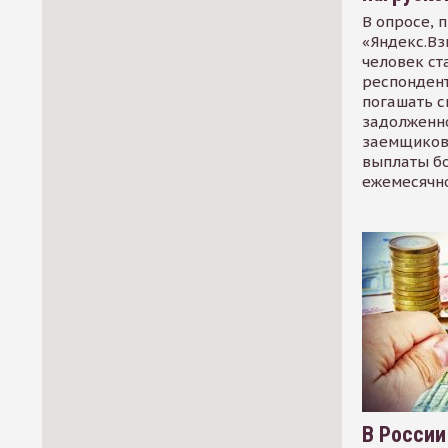
В опросе, 
«Яндекс.Вз
человек ст
респондент
погашать 
задолженно
заемщиков
выплаты б
ежемесячн
В России