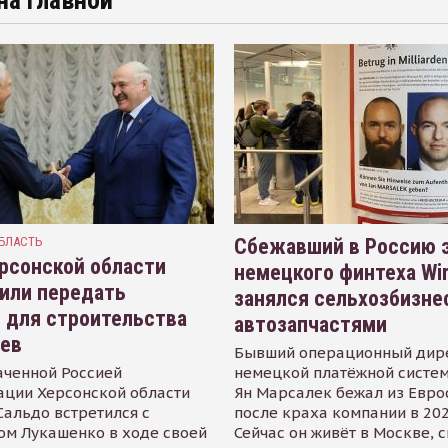
на главной
БЛАСТЬ
Сбежавший в Россию э
рсонской области
немецкого финтеха Wi
или передать
занялся сельхозбизне
 для строительства
автозапчастями
иев
Бывший операционный дир
аченной Россией
немецкой платёжной систем
ации Херсонской области
Ян Марсалек бежал из Евр
альдо встретился с
после краха компании в 202
ом Лукашенко в ходе своей
Сейчас он живёт в Москве, 