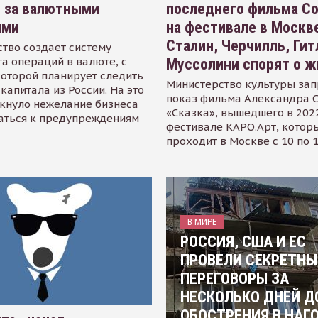
я за валютными
последнего фильма С
ями
на фестивале в Москве
Сталин, Черчилль, Гит
тво создает систему
а операций в валюте, с
Муссолини спорят о ж
оторой планирует следить
Министерство культуры зап
капитала из России. На это
показ фильма Александра 
кнуло нежелание бизнеса
«Сказка», вышедшего в 2022
аться к предупреждениям
фестивале КАРО.Арт, котор
проходит в Москве с 10 по 
В МИРЕ
РОССИЯ, США И ЕС
ПРОВЕЛИ СЕКРЕТНЫ
ПЕРЕГОВОРЫ ЗА
НЕСКОЛЬКО ДНЕЙ Д
ОБОСТРЕНИЯ В НАГ