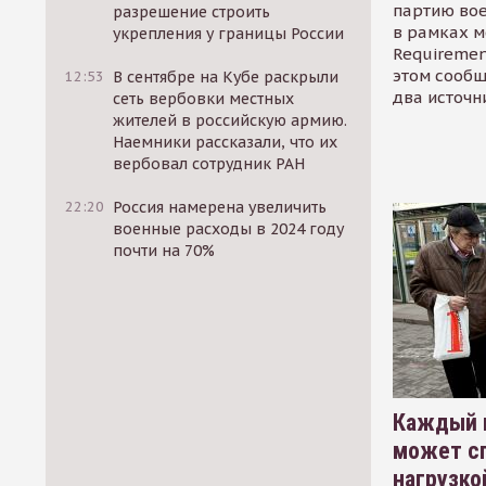
партию во
разрешение строить
в рамках м
укрепления у границы России
Requirement
этом сообщ
12:53
В сентябре на Кубе раскрыли
два источн
сеть вербовки местных
жителей в российскую армию.
Наемники рассказали, что их
вербовал сотрудник РАН
22:20
Россия намерена увеличить
военные расходы в 2024 году
почти на 70%
Каждый 
может сп
нагрузко