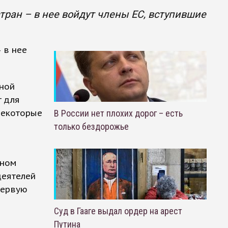
стран – в нее войдут члены ЕС, вступившие
 в нее
ьной
т для
некоторые
В России нет плохих дорог – есть
только бездорожье
нном
деятелей
 первую
Суд в Гааге выдал ордер на арест
Путина