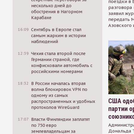
поездки в 
несколько дней до
разговора 
обострения в Нагорном
заявил жур
Карабахе
передать М
Азовского 
16:09
Сентябрь в Европе стал
самым жарким в истории
наблюдений
12:39
Чехия стала второй после
Германии страной, где
конфисковали автомобиль с
российскими номерами
18:32
В России началась вторая
волна блокировок VPN по
одному из самых
США одоб
распространенных и удобных
протоколов WireGuard
партии о
союзник
17:07
Власти Финляндии заплатят
Администр
по 750 евро
Дональда 
землевладельцам за