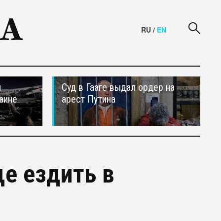
RU
/
EN
и
Суд в Гааге выдал ордер на
аине
арест Путина
е ездить в