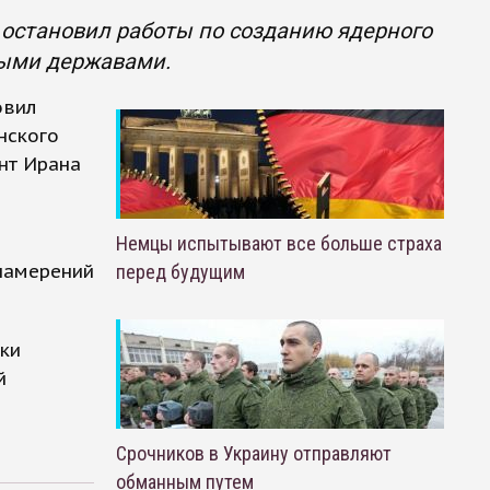
 остановил работы по созданию ядерного
выми державами.
овил
нского
нт Ирана
Немцы испытывают все больше страха
 намерений
перед будущим
ки
й
Срочников в Украину отправляют
обманным путем