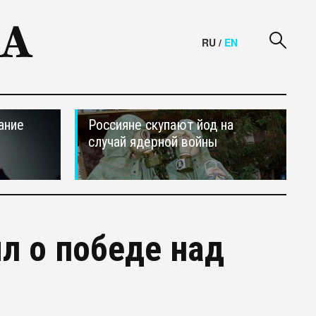
RU
/
EN
ание
Россияне скупают йод на
случай ядерной войны
л о победе над