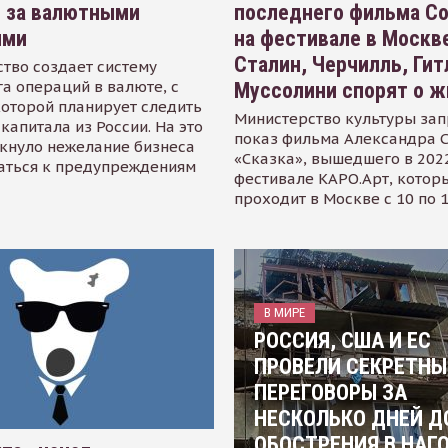
я за валютными
последнего фильма С
ями
на фестивале в Москве
Сталин, Черчилль, Гит
тво создает систему
а операций в валюте, с
Муссолини спорят о ж
оторой планирует следить
Министерство культуры зап
капитала из России. На это
показ фильма Александра 
кнуло нежелание бизнеса
«Сказка», вышедшего в 2022
аться к предупреждениям
фестивале КАРО.Арт, котор
проходит в Москве с 10 по 
В МИРЕ
РОССИЯ, США И ЕС
ПРОВЕЛИ СЕКРЕТНЫ
ПЕРЕГОВОРЫ ЗА
НЕСКОЛЬКО ДНЕЙ Д
ОБОСТРЕНИЯ В НАГ