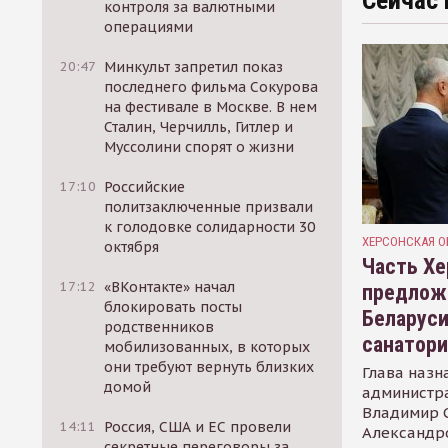
Сейчас 
контроля за валютными
операциями
20:47
Минкульт запретил показ
последнего фильма Сокурова
на фестивале в Москве. В нем
Сталин, Черчилль, Гитлер и
Муссолини спорят о жизни
17:10
Российские
политзаключенные призвали
к голодовке солидарности 30
ХЕРСОНСКАЯ О
октября
Часть Хе
17:12
«ВКонтакте» начал
предлож
блокировать посты
Беларуси
родственников
санатор
мобилизованных, в которых
они требуют вернуть близких
Глава назн
домой
администр
Владимир С
14:11
Россия, США и ЕС провели
Александр
секретные переговоры за