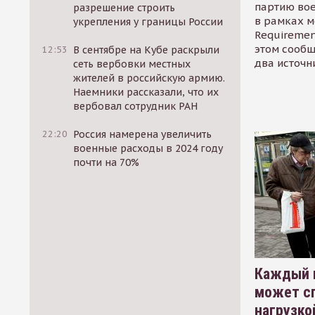
партию во
разрешение строить
в рамках м
укрепления у границы России
Requirement
этом сообщ
12:53
В сентябре на Кубе раскрыли
два источн
сеть вербовки местных
жителей в российскую армию.
Наемники рассказали, что их
вербовал сотрудник РАН
22:20
Россия намерена увеличить
военные расходы в 2024 году
почти на 70%
Каждый 
может сп
нагрузко