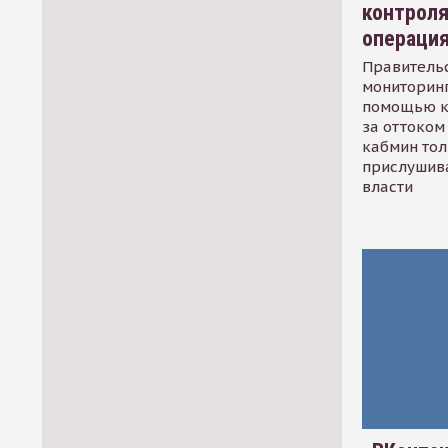
контрол
операци
Правительс
мониторинг
помощью к
за оттоком 
кабмин тол
прислушив
власти