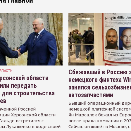
на главной
БЛАСТЬ
Сбежавший в Россию э
рсонской области
немецкого финтеха Wi
или передать
занялся сельхозбизне
 для строительства
автозапчастями
иев
Бывший операционный дир
аченной Россией
немецкой платёжной систем
ации Херсонской области
Ян Марсалек бежал из Евр
альдо встретился с
после краха компании в 202
ом Лукашенко в ходе своей
Сейчас он живёт в Москве, 