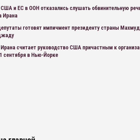
 США и ЕС в ООН отказались слушать обвинительную реч
а Ирана
депутаты готовят импичмент президенту страны Махмуд
джаду
 Ирана считает руководство США причастным к организ
1 сентября в Нью-Йорке