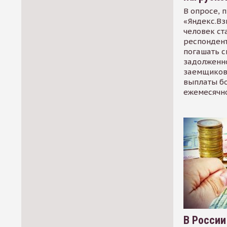
В опросе, 
«Яндекс.Вз
человек ст
респондент
погашать 
задолженно
заемщиков
выплаты б
ежемесячн
В России