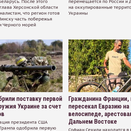
Беларусь. После этого
перемещается по России и 
глава Херсонской области
на оккупированные террит
налистам, что регион готов
Украины
инску часть побережья
и Черного морей
рили поставку первой
Гражданина Франции,
ружия Украине за счет
пересекал Евразию на
ов
велосипеде, арестова
Дальнем Востоке
ация президента США
Трампа одобрила первую
Софиан Сехили находится в