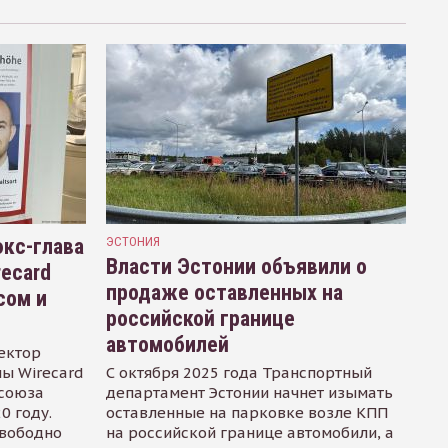
кс-глава
ЭСТОНИЯ
Власти Эстонии объявили о
recard
продаже оставленных на
сом и
российской границе
автомобилей
ектор
ы Wirecard
С октября 2025 года Транспортный
осоюза
департамент Эстонии начнет изымать
0 году.
оставленные на парковке возле КПП
свободно
на российской границе автомобили, а