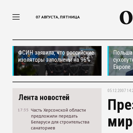
07 АВГУСТА, ПЯТНИЦА
ФСИН заявила, что российские
Польша 
изоляторы заполнены на 96%
сухопут
Европе
05.12.2007 14:
Лента новостей
Пре
17:35
Часть Херсонской области
мир
предложили передать
Беларуси для строительства
санаториев