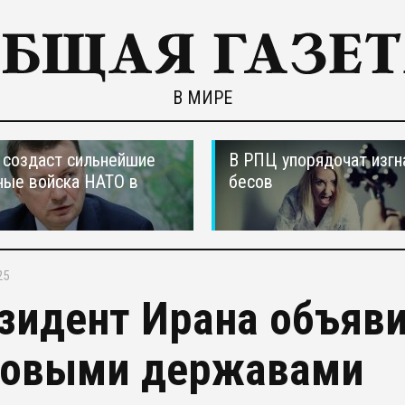
В МИРЕ
создаст сильнейшие
В РПЦ упорядочат изгн
ные войска НАТО в
бесов
25
зидент Ирана объяви
овыми державами