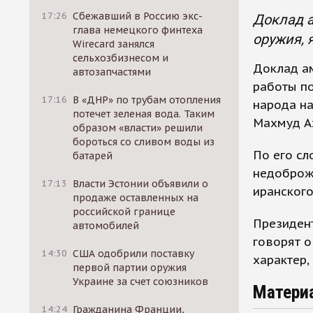
17:26
Сбежавший в Россию экс-
Доклад а
глава немецкого финтеха
оружия, 
Wirecard занялся
сельхозбизнесом и
Доклад ам
автозапчастями
работы по
17:16
В «ДНР» по трубам отопления
народа н
потечет зеленая вода. Таким
Махмуд А
образом «власти» решили
бороться со сливом воды из
По его сл
батарей
недоброже
17:13
Власти Эстонии объявили о
иранского
продаже оставленных на
российской границе
Президент
автомобилей
говорят о
14:30
США одобрили поставку
характер, 
первой партии оружия
Украине за счет союзников
Матери
14:24
Гражданина Франции,