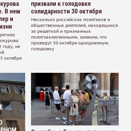
окурова
призвали к голодовке
. В нем
солидарности 30 октября
лер и
Несколько российских политиков и
общественных деятелей, находящихся
изни
за решеткой и признанных
ретило
политзаключенными, заявили, что
Сокурова
проведут 30 октября однодневную
 году, на
голодовку
ый
15 октября
Е
О
ОРНОМ