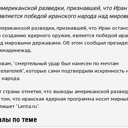
мериканской разведки, признавшей, что Иран
является победой иранского народа над миро
ериканской разведки, признавшей, что Иран остан
 созданию ядерного оружия, является победой ира
ад мировыми державами. Об этом сообщил президе
хмадинежад.
овам, "смертельный удар был нанесен по мечтам
лателей", которые сами подтвердили искренность
 народа.
 страны отметил, что выводы американской развед
 том, что иранская ядерная программа носит мирны
пишет "Lenta.ru".
алы по теме