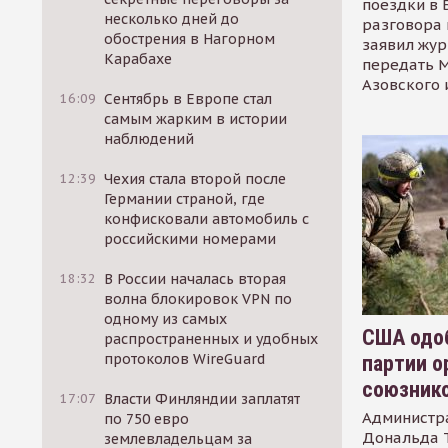
поездки в 
несколько дней до
разговора 
обострения в Нагорном
заявил жур
Карабахе
передать М
Азовского 
16:09
Сентябрь в Европе стал
самым жарким в истории
наблюдений
12:39
Чехия стала второй после
Германии страной, где
конфисковали автомобиль с
российскими номерами
18:32
В России началась вторая
волна блокировок VPN по
одному из самых
США одоб
распространенных и удобных
протоколов WireGuard
партии о
союзник
17:07
Власти Финляндии заплатят
Администр
по 750 евро
Дональда 
землевладельцам за