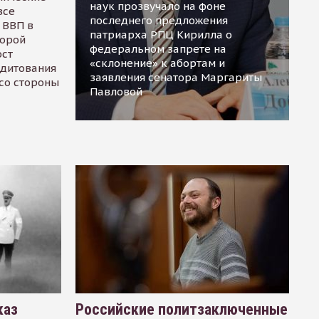
наук прозвучало на фоне
все
последнего предложения
 ВВП в
патриарха РПЦ Кирилла о
торой
федеральном запрете на
ост
«склонение» к абортам и
едитования
заявления сенатора Маргариты
 со стороны
Павловой
каз
Российские политзаключенные