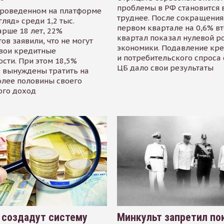
проблемы в РФ становится 
проведенном на платформе
труднее. После сокращения
гляд» среди 1,2 тыс.
первом квартале на 0,6% в
арше 18 лет, 22%
квартал показал нулевой р
ов заявили, что не могут
экономики. Подавление кр
свои кредитные
и потребительского спроса
сти. При этом 18,5%
ЦБ дало свои результаты
 вынуждены тратить на
олее половины своего
ого доход
 создадут систему
Минкульт запретил по