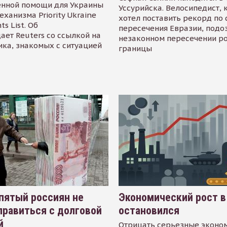
енной помощи для Украины
Уссурийска. Велосипедист,
еханизма Priority Ukraine
хотел поставить рекорд по 
s List. Об
пересечения Евразии, подо
ает Reuters со ссылкой на
незаконном пересечении р
ика, знакомых с ситуацией
границы
пятый россиян не
Экономический рост в
равиться с долговой
остановился
й
Отрицать серьезные эконо