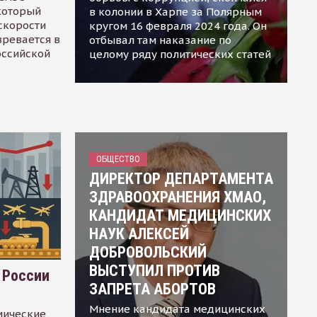
 который
в колонии в Харпе за Полярным
скорости
кругом 16 февраля 2024 года. Он
зревается в
отбывал там наказание по
оссийской
целому ряду политических статей
ОБЩЕСТВО
ДИРЕКТОР ДЕПАРТАМЕНТА
ЗДРАВООХРАНЕНИЯ ХМАО,
КАНДИДАТ МЕДИЦИНСКИХ
НАУК АЛЕКСЕЙ
ДОБРОВОЛЬСКИЙ
ВЫСТУПИЛ ПРОТИВ
 России
ЗАПРЕТА АБОРТОВ
Мнение кандидата медицинских
мические