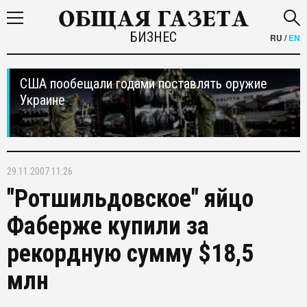
БИЗНЕС
RU
/
EN
США пообещали годами поставлять оружие
Украине
29.11.2007 11:26
"Ротшильдовское" яйцо
Фаберже купили за
рекордную сумму $18,5
млн