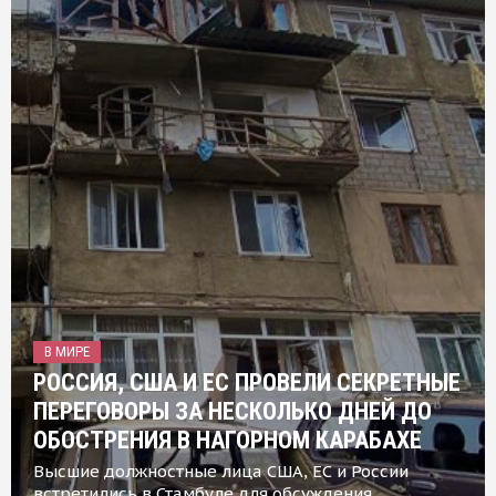
В МИРЕ
РОССИЯ, США И ЕС ПРОВЕЛИ СЕКРЕТНЫЕ
ПЕРЕГОВОРЫ ЗА НЕСКОЛЬКО ДНЕЙ ДО
ОБОСТРЕНИЯ В НАГОРНОМ КАРАБАХЕ
Высшие должностные лица США, ЕС и России
встретились в Стамбуле для обсуждения