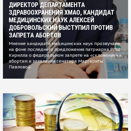
ДИРЕКТОР ДЕПАРТАМЕНТА
ЗДРАВООХРАНЕНИЯ ХМАО, КАНДИДАТ
МЕДИЦИНСКИХ НАУК АЛЕКСЕЙ
ДОБРОВОЛЬСКИЙ ВЫСТУПИЛ ПРОТИВ
ЗАПРЕТА АБОРТОВ
Мнение кандидата медицинских наук прозвучало
на фоне последнего предложения патриарха РПЦ
Кирилла о федеральном запрете на «склонение» к
абортам и заявления сенатора Маргариты
Павловой