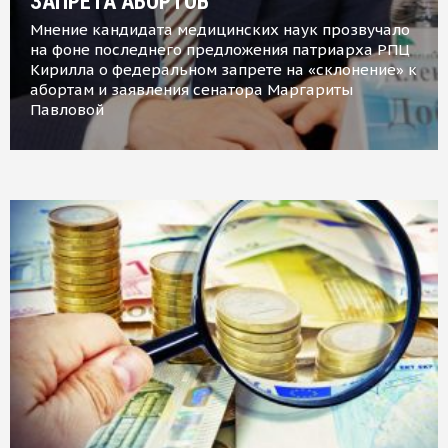
ЗАПРЕТА АБОРТОВ
Мнение кандидата медицинских наук прозвучало
на фоне последнего предложения патриарха РПЦ
Кирилла о федеральном запрете на «склонение» к
абортам и заявления сенатора Маргариты
Павловой