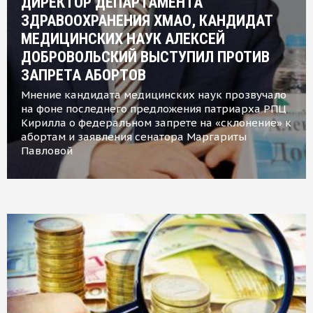
ДИРЕКТОР ДЕПАРТАМЕНТА
ЗДРАВООХРАНЕНИЯ ХМАО, КАНДИДАТ
МЕДИЦИНСКИХ НАУК АЛЕКСЕЙ
ДОБРОВОЛЬСКИЙ ВЫСТУПИЛ ПРОТИВ
ЗАПРЕТА АБОРТОВ
Мнение кандидата медицинских наук прозвучало
на фоне последнего предложения патриарха РПЦ
Кирилла о федеральном запрете на «склонение» к
абортам и заявления сенатора Маргариты
Павловой