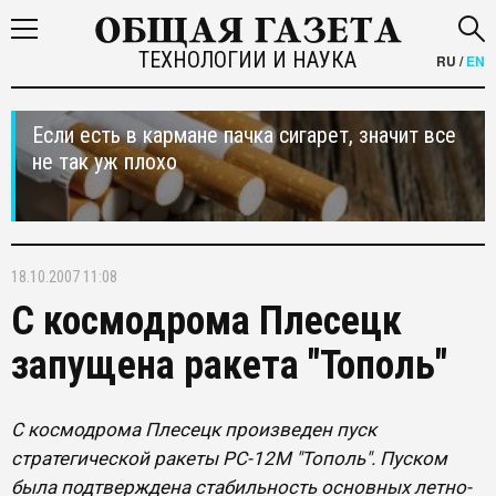
ТЕХНОЛОГИИ И НАУКА
RU
/
EN
Если есть в кармане пачка сигарет, значит все
не так уж плохо
18.10.2007 11:08
C космодрома Плесецк
запущена ракета "Тополь"
C космодрома Плесецк произведен пуск
стратегической ракеты РС-12М "Тополь". Пуском
была подтверждена стабильность основных летно-