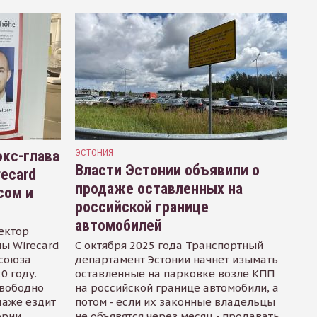
кс-глава
ЭСТОНИЯ
Власти Эстонии объявили о
recard
продаже оставленных на
сом и
российской границе
автомобилей
ектор
ы Wirecard
С октября 2025 года Транспортный
осоюза
департамент Эстонии начнет изымать
0 году.
оставленные на парковке возле КПП
свободно
на российской границе автомобили, а
даже ездит
потом - если их законные владельцы
ории
не объявятся через месяц - продавать.