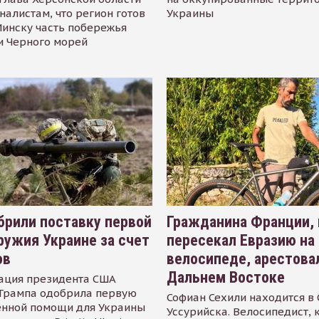
налистам, что регион готов
Украины
инску часть побережья
и Черного морей
рили поставку первой
Гражданина Франции,
ружия Украине за счет
пересекал Евразию на
ов
велосипеде, арестова
Дальнем Востоке
ация президента США
Трампа одобрила первую
Софиан Сехили находится в
енной помощи для Украины
Уссурийска. Велосипедист,