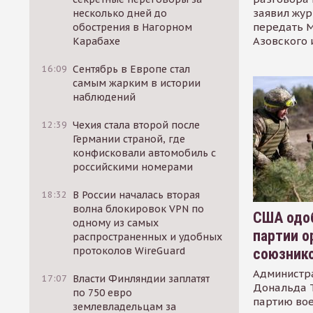
заявил жур
несколько дней до
передать М
обострения в Нагорном
Азовского 
Карабахе
16:09
Сентябрь в Европе стал
самым жарким в истории
наблюдений
12:39
Чехия стала второй после
Германии страной, где
конфисковали автомобиль с
российскими номерами
18:32
В России началась вторая
волна блокировок VPN по
США одоб
одному из самых
партии о
распространенных и удобных
протоколов WireGuard
союзник
Администр
17:07
Власти Финляндии заплатят
Дональда 
по 750 евро
партию во
землевладельцам за