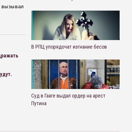
о вызывал
В РПЦ упорядочат изгнание бесов
здражать
удут.
Суд в Гааге выдал ордер на арест
Путина