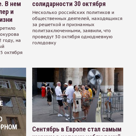
. В нем
солидарности 30 октября
лер и
Несколько российских политиков и
общественных деятелей, находящихся
изни
за решеткой и признанных
ретило
политзаключенными, заявили, что
Сокурова
проведут 30 октября однодневную
 году, на
голодовку
ый
15 октября
Е
О
ОРНОМ
Сентябрь в Европе стал самым