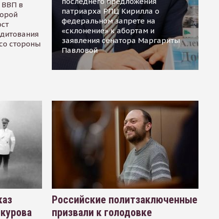
последнего предложения
 ВВП в
патриарха РПЦ Кирилла о
торой
федеральном запрете на
ост
«склонение» к абортам и
едитования
заявления сенатора Маргариты
 со стороны
Павловой
каз
Российские политзаключенные
окурова
призвали к голодовке