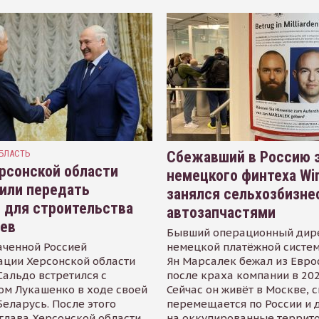
БЛАСТЬ
Сбежавший в Россию э
рсонской области
немецкого финтеха Wi
или передать
занялся сельхозбизне
 для строительства
автозапчастями
иев
Бывший операционный дир
аченной Россией
немецкой платёжной систем
ации Херсонской области
Ян Марсалек бежал из Евр
альдо встретился с
после краха компании в 202
ом Лукашенко в ходе своей
Сейчас он живёт в Москве, 
Беларусь. После этого
перемещается по России и 
глава Херсонской области
на оккупированные террит