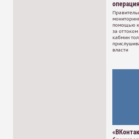
операци
Правительс
мониторинг
помощью к
за оттоком 
кабмин тол
прислушив
власти
«ВКонтак