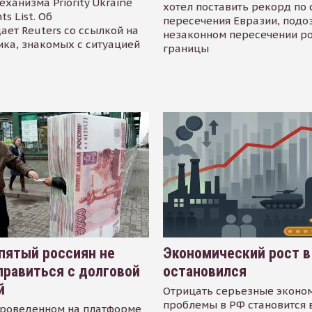
еханизма Priority Ukraine
хотел поставить рекорд по 
s List. Об
пересечения Евразии, подо
ает Reuters со ссылкой на
незаконном пересечении р
ика, знакомых с ситуацией
границы
пятый россиян не
Экономический рост в
равиться с долговой
остановился
й
Отрицать серьезные эконо
проблемы в РФ становится 
проведенном на платформе