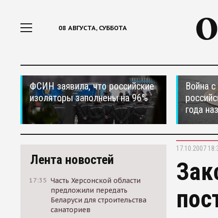
08 АВГУСТА, СУББОТА
ФСИН заявила, что российские
Война с
изоляторы заполнены на 96%
российс
года на
17.10.2007 18:
Лента новостей
Зак
17:35
Часть Херсонской области
пос
предложили передать
Беларуси для строительства
санаториев