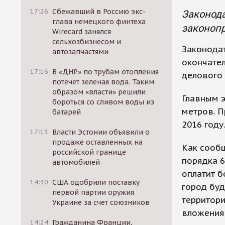
17:26
Сбежавший в Россию экс-
Законода
глава немецкого финтеха
законопр
Wirecard занялся
сельхозбизнесом и
Законодат
автозапчастями
окончател
17:16
В «ДНР» по трубам отопления
делового 
потечет зеленая вода. Таким
образом «власти» решили
Главным э
бороться со сливом воды из
метров. П
батарей
2016 году
17:13
Власти Эстонии объявили о
продаже оставленных на
Как сооб
российской границе
порядка 6
автомобилей
оплатит б
14:30
США одобрили поставку
город буд
первой партии оружия
территор
Украине за счет союзников
вложения
14:24
Гражданина Франции,