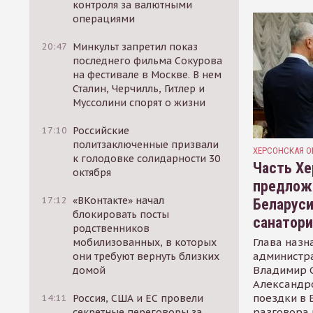
контроля за валютными
операциями
20:47
Минкульт запретил показ
последнего фильма Сокурова
на фестивале в Москве. В нем
Сталин, Черчилль, Гитлер и
Муссолини спорят о жизни
17:10
Российские
политзаключенные призвали
ХЕРСОНСКАЯ О
к голодовке солидарности 30
Часть Хе
октября
предлож
17:12
«ВКонтакте» начал
Беларуси
блокировать посты
санатор
родственников
Глава назн
мобилизованных, в которых
администр
они требуют вернуть близких
Владимир С
домой
Александр
поездки в 
14:11
Россия, США и ЕС провели
разговора 
секретные переговоры за