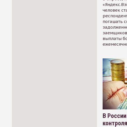
«Яндекс.Вз
человек ст
респондент
погашать 
задолженно
заемщиков
выплаты б
ежемесячн
В России
контрол