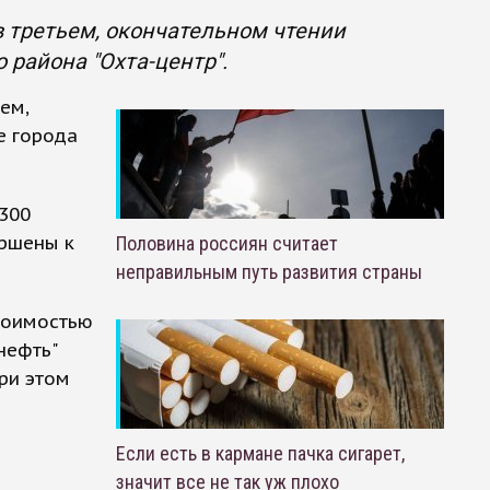
в третьем, окончательном чтении
 района "Охта-центр".
ем,
е города
300
ершены к
Половина россиян считает
неправильным путь развития страны
тоимостью
нефть"
ри этом
Если есть в кармане пачка сигарет,
значит все не так уж плохо