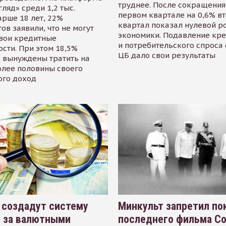
труднее. После сокращения
гляд» среди 1,2 тыс.
первом квартале на 0,6% в
арше 18 лет, 22%
квартал показал нулевой р
ов заявили, что не могут
экономики. Подавление кр
свои кредитные
и потребительского спроса
сти. При этом 18,5%
ЦБ дало свои результаты
 вынуждены тратить на
олее половины своего
ого доход
 создадут систему
Минкульт запретил по
я за валютными
последнего фильма С