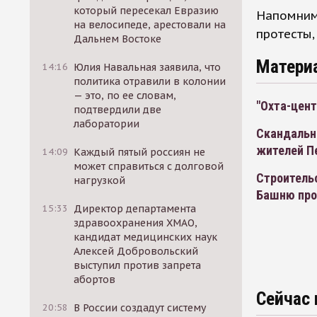
который пересекал Евразию
Напомним,
на велосипеде, арестовали на
протесты,
Дальнем Востоке
Матери
14:16
Юлия Навальная заявила, что
политика отравили в колонии
— это, по ее словам,
"Охта-цент
подтвердили две
лаборатории
Скандальн
жителей П
14:09
Каждый пятый россиян не
может справиться с долговой
Строительс
нагрузкой
Башню про
15:33
Директор департамента
здравоохранения ХМАО,
кандидат медицинских наук
Алексей Добровольский
выступил против запрета
абортов
Сейчас 
20:58
В России создадут систему