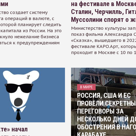
ями
на фестивале в Москве
Сталин, Черчилль, Гит
тво создает систему
а операций в валюте, с
Муссолини спорят о ж
оторой планирует следить
Министерство культуры зап
капитала из России. На это
показ фильма Александра 
кнуло нежелание бизнеса
«Сказка», вышедшего в 2022
аться к предупреждениям
фестивале КАРО.Арт, котор
проходит в Москве с 10 по 
В МИРЕ
РОССИЯ, США И ЕС
ПРОВЕЛИ СЕКРЕТНЫ
ПЕРЕГОВОРЫ ЗА
НЕСКОЛЬКО ДНЕЙ Д
ОБОСТРЕНИЯ В НАГ
те» начал
КАРАБАХЕ