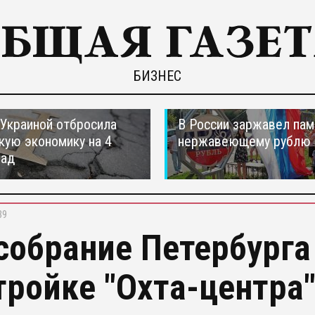
БИЗНЕС
 Украиной отбросила
В России заржавел пам
кую экономику на 4
нержавеющему рублю
зад
39
собрание Петербурга
тройке "Охта-центра