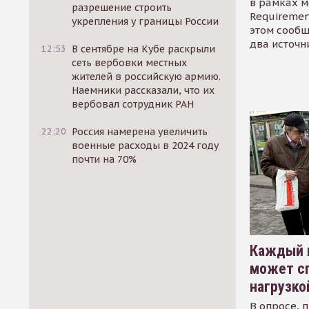
в рамках м
разрешение строить
Requirement
укрепления у границы России
этом сообщ
два источн
12:53
В сентябре на Кубе раскрыли
сеть вербовки местных
жителей в российскую армию.
Наемники рассказали, что их
вербовал сотрудник РАН
22:20
Россия намерена увеличить
военные расходы в 2024 году
почти на 70%
Каждый 
может сп
нагрузко
В опросе, 