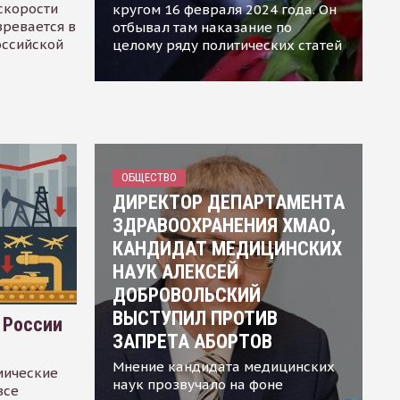
скорости
кругом 16 февраля 2024 года. Он
зревается в
отбывал там наказание по
оссийской
целому ряду политических статей
ОБЩЕСТВО
ДИРЕКТОР ДЕПАРТАМЕНТА
ЗДРАВООХРАНЕНИЯ ХМАО,
КАНДИДАТ МЕДИЦИНСКИХ
НАУК АЛЕКСЕЙ
ДОБРОВОЛЬСКИЙ
ВЫСТУПИЛ ПРОТИВ
 России
ЗАПРЕТА АБОРТОВ
Мнение кандидата медицинских
мические
наук прозвучало на фоне
все