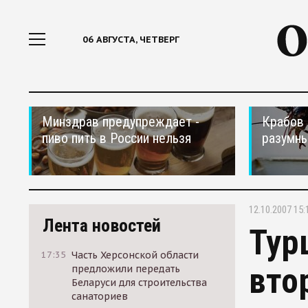
06 АВГУСТА, ЧЕТВЕРГ
Минздрав предупреждает -
Крабов 
пиво пить в России нельзя
разумн
12.10.2007 15:
Лента новостей
Тур
17:35
Часть Херсонской области
вто
предложили передать
Беларуси для строительства
санаториев