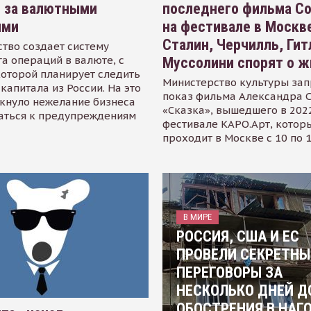
я за валютными
последнего фильма С
ями
на фестивале в Москве
Сталин, Черчилль, Гит
тво создает систему
а операций в валюте, с
Муссолини спорят о ж
оторой планирует следить
Министерство культуры зап
капитала из России. На это
показ фильма Александра 
кнуло нежелание бизнеса
«Сказка», вышедшего в 2022
аться к предупреждениям
фестивале КАРО.Арт, котор
проходит в Москве с 10 по 
В МИРЕ
РОССИЯ, США И ЕС
ПРОВЕЛИ СЕКРЕТНЫ
ПЕРЕГОВОРЫ ЗА
НЕСКОЛЬКО ДНЕЙ Д
ОБОСТРЕНИЯ В НАГ