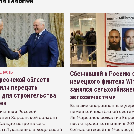
на главной
БЛАСТЬ
Сбежавший в Россию э
рсонской области
немецкого финтеха Wi
или передать
занялся сельхозбизне
 для строительства
автозапчастями
иев
Бывший операционный дир
аченной Россией
немецкой платёжной систем
ации Херсонской области
Ян Марсалек бежал из Евр
альдо встретился с
после краха компании в 202
ом Лукашенко в ходе своей
Сейчас он живёт в Москве, 