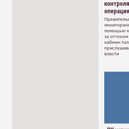
контрол
операци
Правительс
мониторинг
помощью к
за оттоком 
кабмин тол
прислушив
власти