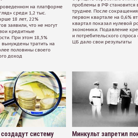
проблемы в РФ становится 
проведенном на платформе
труднее. После сокращения
гляд» среди 1,2 тыс.
первом квартале на 0,6% в
арше 18 лет, 22%
квартал показал нулевой р
ов заявили, что не могут
экономики. Подавление кр
свои кредитные
и потребительского спроса
сти. При этом 18,5%
ЦБ дало свои результаты
 вынуждены тратить на
олее половины своего
ого доход
 создадут систему
Минкульт запретил по