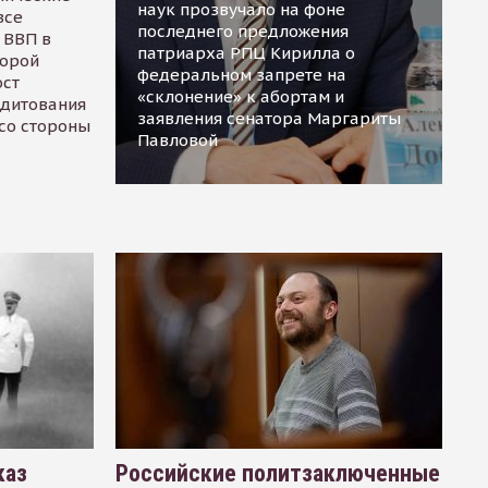
наук прозвучало на фоне
все
последнего предложения
 ВВП в
патриарха РПЦ Кирилла о
торой
федеральном запрете на
ост
«склонение» к абортам и
едитования
заявления сенатора Маргариты
 со стороны
Павловой
каз
Российские политзаключенные