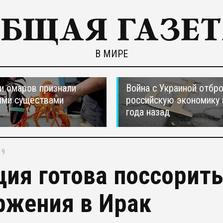
В МИРЕ
и омаров признали
Война с Украиной отбр
ыми существами
российскую экономику 
года назад
19
ция готова поссорит
ржения в Ирак