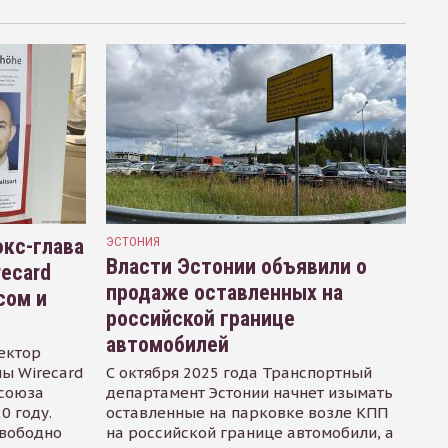
кс-глава
ЭСТОНИЯ
Власти Эстонии объявили о
recard
продаже оставленных на
сом и
российской границе
автомобилей
ектор
ы Wirecard
С октября 2025 года Транспортный
осоюза
департамент Эстонии начнет изымать
0 году.
оставленные на парковке возле КПП
свободно
на российской границе автомобили, а