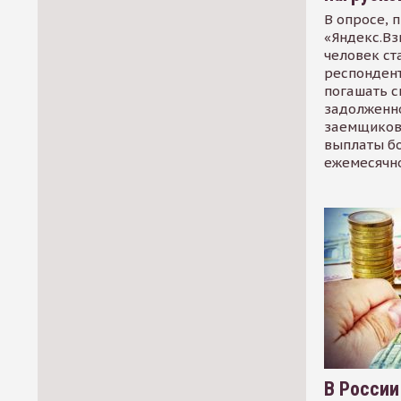
В опросе, 
«Яндекс.Вз
человек ст
респондент
погашать 
задолженно
заемщиков
выплаты б
ежемесячн
В России