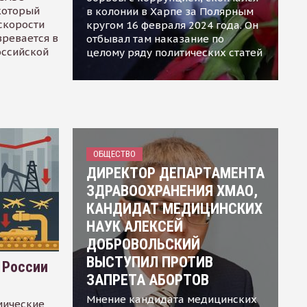
 который
в колонии в Харпе за Полярным
скорости
кругом 16 февраля 2024 года. Он
зревается в
отбывал там наказание по
оссийской
целому ряду политических статей
ОБЩЕСТВО
ДИРЕКТОР ДЕПАРТАМЕНТА
ЗДРАВООХРАНЕНИЯ ХМАО,
КАНДИДАТ МЕДИЦИНСКИХ
НАУК АЛЕКСЕЙ
ДОБРОВОЛЬСКИЙ
ВЫСТУПИЛ ПРОТИВ
 России
ЗАПРЕТА АБОРТОВ
Мнение кандидата медицинских
мические