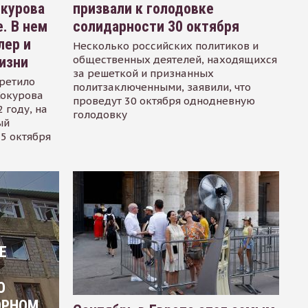
окурова
призвали к голодовке
. В нем
солидарности 30 октября
лер и
Несколько российских политиков и
общественных деятелей, находящихся
изни
за решеткой и признанных
ретило
политзаключенными, заявили, что
Сокурова
проведут 30 октября однодневную
 году, на
голодовку
ый
15 октября
Е
О
ОРНОМ