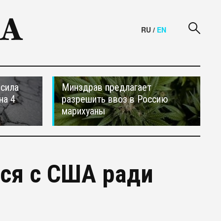
RU
/
EN
осила
Минздрав предлагает
на 4
разрешить ввоз в Россию
марихуаны
ься с США ради