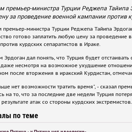
м премьер-министра Турции Реджепа Тайипа Э
ну за проведение военной кампании против ку
 премьер-министра Турции Реджепа Тайипа Эрдога
ство готово заплатить любую цену за проведение 
против курдских сепаратистов в Ираке.
 Эрдоган дал понять, что Турция будет отстаивать 
, даже несмотря на возможное ухудшение отношени
ом после вторжения в иракский Курдистан, отмеча
льше нет возможности тратить время", - сказал прем
ь на то, что за последние две недели Турция потер
 результате атак со стороны курдских экстремистов.
алы по теме
уже Путина - у Путина нет идеологии»