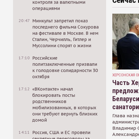
Сейчас 
контроля за валютными
операциями
20:47
Минкульт запретил показ
последнего фильма Сокурова
на фестивале в Москве. В нем
Сталин, Черчилль, Гитлер и
Муссолини спорят о жизни
17:10
Российские
политзаключенные призвали
к голодовке солидарности 30
ХЕРСОНСКАЯ О
октября
Часть Хе
17:12
«ВКонтакте» начал
предлож
блокировать посты
Беларуси
родственников
санатор
мобилизованных, в которых
они требуют вернуть близких
Глава назн
домой
администр
Владимир С
14:11
Россия, США и ЕС провели
Александр
секретные переговоры за