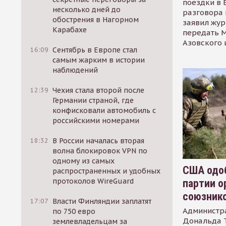
поездки в 
несколько дней до
разговора 
обострения в Нагорном
заявил жур
Карабахе
передать М
Азовского 
16:09
Сентябрь в Европе стал
самым жарким в истории
наблюдений
12:39
Чехия стала второй после
Германии страной, где
конфисковали автомобиль с
российскими номерами
18:32
В России началась вторая
волна блокировок VPN по
одному из самых
США одоб
распространенных и удобных
протоколов WireGuard
партии о
союзник
17:07
Власти Финляндии заплатят
Администр
по 750 евро
Дональда 
землевладельцам за