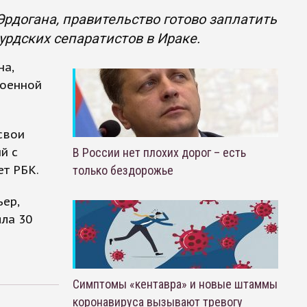
рдогана, правительство готово заплатить
рдских сепаратистов в Ираке.
на,
военной
свои
й с
В России нет плохих дорог – есть
ет РБК.
только бездорожье
ьер,
яла 30
Симптомы «кентавра» и новые штаммы
коронавируса вызывают тревогу