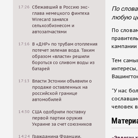
17:26
Сбежавший в Россию экс-
По слова
глава немецкого финтеха
любую це
Wirecard занялся
сельхозбизнесом и
По словам
автозапчастями
правитель
17:16
В «ДНР» по трубам отопления
кампании 
потечет зеленая вода. Таким
образом «власти» решили
Тем самым
бороться со сливом воды из
интересы
батарей
Вашингтон
17:13
Власти Эстонии объявили о
продаже оставленных на
"У нас бо
российской границе
сославшис
автомобилей
человек в
14:30
США одобрили поставку
первой партии оружия
Матери
Украине за счет союзников
14:24
Гражданина Франции,
«Эрдоган х