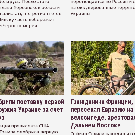
Беларусь. После этого
перемещается по России и 
глава Херсонской области
на оккупированные террит
налистам, что регион готов
Украины
инску часть побережья
и Черного морей
рили поставку первой
Гражданина Франции,
ружия Украине за счет
пересекал Евразию на
ов
велосипеде, арестова
Дальнем Востоке
ация президента США
Трампа одобрила первую
Софиан Сехили находится в