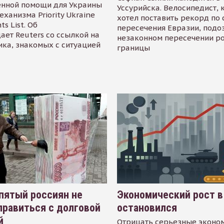
енной помощи для Украины
Уссурийска. Велосипедист,
еханизма Priority Ukraine
хотел поставить рекорд по 
s List. Об
пересечения Евразии, подо
ает Reuters со ссылкой на
незаконном пересечении р
ика, знакомых с ситуацией
границы
пятый россиян не
Экономический рост в
равиться с долговой
остановился
й
Отрицать серьезные эконо