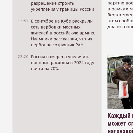
партию во
разрешение строить
в рамках м
укрепления у границы России
Requirement
этом сообщ
12:53
В сентябре на Кубе раскрыли
два источн
сеть вербовки местных
жителей в российскую армию.
Наемники рассказали, что их
вербовал сотрудник РАН
22:20
Россия намерена увеличить
военные расходы в 2024 году
почти на 70%
Каждый 
может сп
нагрузко