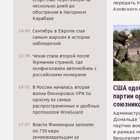
передать М
несколько дней до
Азовского 
обострения в Нагорном
Карабахе
16:09
Сентябрь в Европе стал
самым жарким в истории
наблюдений
12:39
Чехия стала второй после
Германии страной, где
конфисковали автомобиль с
российскими номерами
США одоб
18:32
В России началась вторая
волна блокировок VPN по
партии о
одному из самых
союзник
распространенных и удобных
протоколов WireGuard
Администр
Дональда 
17:07
Власти Финляндии заплатят
партию во
по 750 евро
в рамках м
землевладельцам за
Requirement