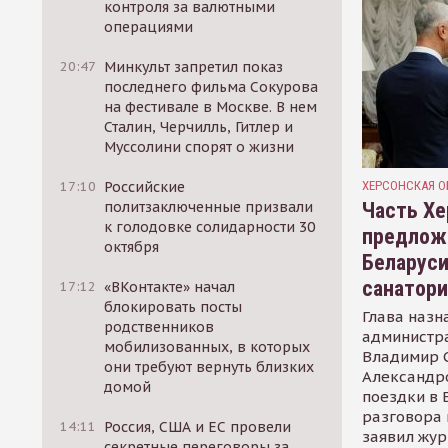
контроля за валютными
операциями
20:47
Минкульт запретил показ
последнего фильма Сокурова
на фестивале в Москве. В нем
Сталин, Черчилль, Гитлер и
Муссолини спорят о жизни
ХЕРСОНСКАЯ О
17:10
Российские
Часть Хе
политзаключенные призвали
к голодовке солидарности 30
предлож
октября
Беларуси
санатор
17:12
«ВКонтакте» начал
блокировать посты
Глава назн
родственников
администр
мобилизованных, в которых
Владимир С
они требуют вернуть близких
Александр
домой
поездки в 
разговора 
14:11
Россия, США и ЕС провели
заявил жур
секретные переговоры за