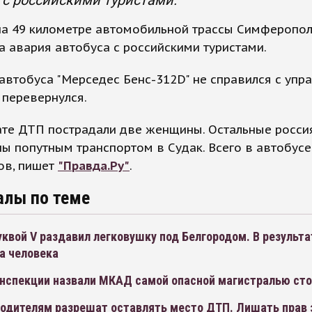
 с российскими туристами.
на 49 километре автомобильной трассы Симферопол
 авария автобуса с российскими туристами.
автобуса "Мерседес Бенс-312D" не справился с упр
 перевернулся.
ате ДТП пострадали две женщины. Остальные росси
ы попутным транспортом в Судак. Всего в автобусе
ов, пишет
"Правда.Ру"
.
алы по теме
квой V раздавил легковушку под Белгородом. В результа
а человека
инспекции назвали МКАД самой опасной магистралью ст
одителям разрешат оставлять место ДТП. Лишать прав з