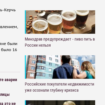
ь-Керчь
авлением,
Минздрав предупреждает - пиво пить в
яне были
России нельзя
 было 16
те аварии
Российские покупатели недвижимости
уже осознали глубину кризиса
олицы
а это не