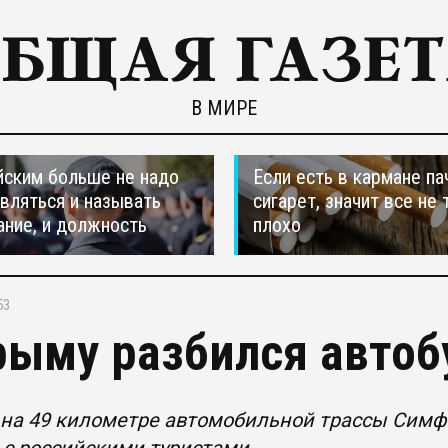
В МИРЕ
ским больше не надо
Если есть в кармане па
вляться и называть
сигарет, значит все не 
ание, и должность
плохо
53
рыму разбился автоб
 на 49 километре автомобильной трассы Симф