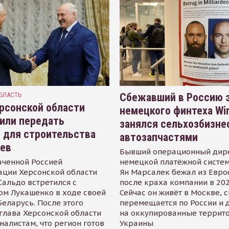
БЛАСТЬ
Сбежавший в Россию э
рсонской области
немецкого финтеха Wi
или передать
занялся сельхозбизне
 для строительства
автозапчастями
иев
Бывший операционный дир
аченной Россией
немецкой платёжной систем
ации Херсонской области
Ян Марсалек бежал из Евр
альдо встретился с
после краха компании в 202
ом Лукашенко в ходе своей
Сейчас он живёт в Москве, 
Беларусь. После этого
перемещается по России и 
глава Херсонской области
на оккупированные террит
налистам, что регион готов
Украины