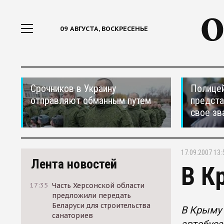
09 АВГУСТА, ВОСКРЕСЕНЬЕ
Срочников в Украину
Полицей
отправляют обманным путем
предста
свое зв
17.09.2007 13:
Лента новостей
В К
17:35
Часть Херсонской области
предложили передать
Беларуси для строительства
В Крыму
санаториев