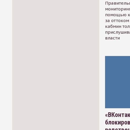
Правительс
мониторинг
помощью к
за оттоком 
кабмин тол
прислушив
власти
«ВКонтак
блокиро
родстве