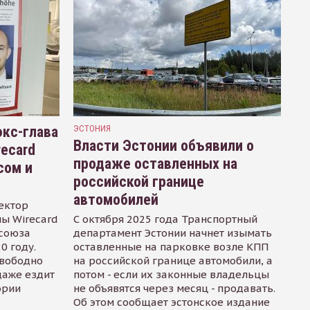
кс-глава
ЭСТОНИЯ
Власти Эстонии объявили о
recard
продаже оставленных на
сом и
российской границе
автомобилей
ектор
ы Wirecard
С октября 2025 года Транспортный
осоюза
департамент Эстонии начнет изымать
0 году.
оставленные на парковке возле КПП
свободно
на российской границе автомобили, а
даже ездит
потом - если их законные владельцы
ории
не объявятся через месяц - продавать.
Об этом сообщает эстонское издание