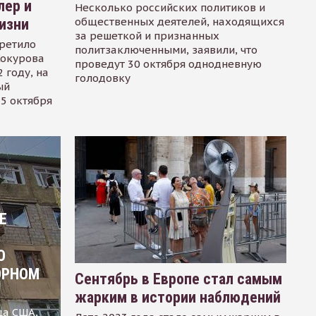
лер и
Несколько российских политиков и
общественных деятелей, находящихся
изни
за решеткой и признанных
ретило
политзаключенными, заявили, что
Сокурова
проведут 30 октября однодневную
 году, на
голодовку
ый
15 октября
Е
О
ОРНОМ
Сентябрь в Европе стал самым
жарким в истории наблюдений
ца США,