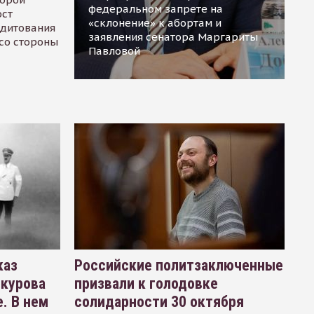
федеральном запрете на
ост
«склонение» к абортам и
едитования
заявления сенатора Маргариты
 со стороны
Павловой
каз
Российские политзаключенные
окурова
призвали к голодовке
. В нем
солидарности 30 октября