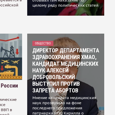
отбывал там наказание по
оссийской
целому ряду политических статей
ОБЩЕСТВО
ДИРЕКТОР ДЕПАРТАМЕНТА
ЗДРАВООХРАНЕНИЯ ХМАО,
КАНДИДАТ МЕДИЦИНСКИХ
НАУК АЛЕКСЕЙ
ДОБРОВОЛЬСКИЙ
ВЫСТУПИЛ ПРОТИВ
 России
ЗАПРЕТА АБОРТОВ
Мнение кандидата медицинских
мические
наук прозвучало на фоне
все
последнего предложения
 ВВП в
патриарха РПЦ Кирилла о
торой