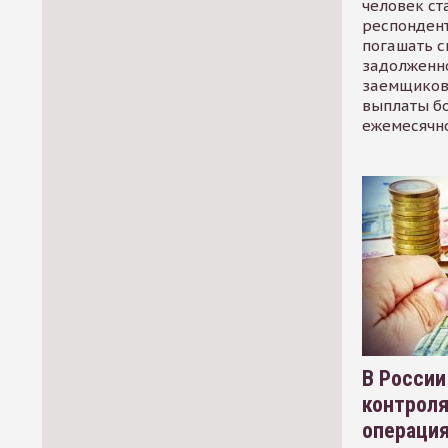
человек ст
респондент
погашать 
задолженно
заемщиков
выплаты б
ежемесячн
В России
контрол
операци