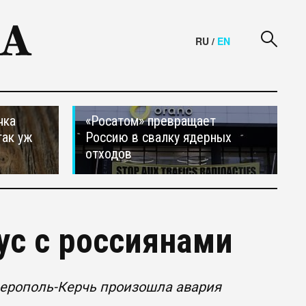
RU
/
EN
чка
«Росатом» превращает
так уж
Россию в свалку ядерных
отходов
ус с россиянами
ерополь-Керчь произошла авария