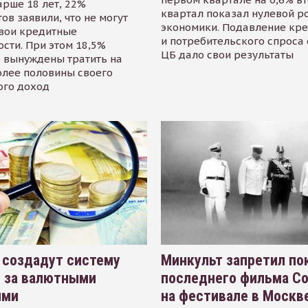
арше 18 лет, 22%
квартал показал нулевой р
ов заявили, что не могут
экономики. Подавление кр
свои кредитные
и потребительского спроса
сти. При этом 18,5%
ЦБ дало свои результаты
 вынуждены тратить на
олее половины своего
ого доход
 создадут систему
Минкульт запретил по
я за валютными
последнего фильма С
ями
на фестивале в Москве