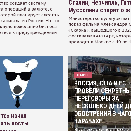
Сталин, Черчилль, Гит
тво создает систему
а операций в валюте, с
Муссолини спорят о ж
оторой планирует следить
Министерство культуры зап
капитала из России. На это
показ фильма Александра 
кнуло нежелание бизнеса
«Сказка», вышедшего в 2022
аться к предупреждениям
фестивале КАРО.Арт, котор
проходит в Москве с 10 по 
В МИРЕ
РОССИЯ, США И ЕС
ПРОВЕЛИ СЕКРЕТНЫ
ПЕРЕГОВОРЫ ЗА
НЕСКОЛЬКО ДНЕЙ Д
ОБОСТРЕНИЯ В НАГ
те» начал
КАРАБАХЕ
вать посты
Высшие должностные ли
нников