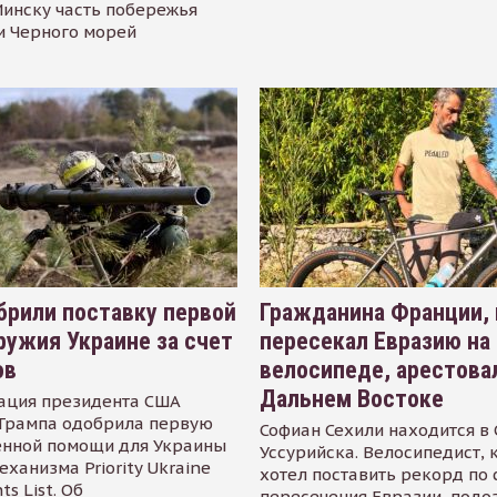
инску часть побережья
и Черного морей
рили поставку первой
Гражданина Франции,
ружия Украине за счет
пересекал Евразию на
ов
велосипеде, арестова
Дальнем Востоке
ация президента США
Трампа одобрила первую
Софиан Сехили находится в
енной помощи для Украины
Уссурийска. Велосипедист,
еханизма Priority Ukraine
хотел поставить рекорд по 
s List. Об
пересечения Евразии, подо