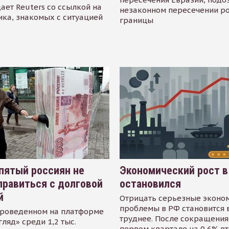
ает Reuters со ссылкой на
незаконном пересечении р
ика, знакомых с ситуацией
границы
пятый россиян не
Экономический рост в
равиться с долговой
остановился
й
Отрицать серьезные эконо
проблемы в РФ становится 
проведенном на платформе
труднее. После сокращения
гляд» среди 1,2 тыс.
первом квартале на 0,6% в