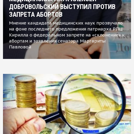
ДОБРОВОЛЬСКИЙ ВЫСТУПИЛ ПРОТИВ
ЗАПРЕТА АБОРТОВ
Мнение кандидата медицинских наук прозвучало
на фоне последнего предложения патриарха РПЦ
Кирилла о федеральном запрете на «склонение» к
абортам и заявления сенатора Маргариты
Павловой