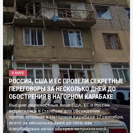
В МИРЕ
РОССИЯ, США И ЕС ПРОВЕЛИ СЕКРЕТНЫЕ
ПЕРЕГОВОРЫ ЗА НЕСКОЛЬКО ДНЕЙ ДО
ОБОСТРЕНИЯ В НАГОРНОМ КАРАБАХЕ
Высшие должностные лица США, ЕС и России
встретились в Стамбуле для обсуждения
противостояния в Нагорном Карабахе 17 сентября,
всего за несколько дней до того, как
Азербайджан начал обстрел непризнанной