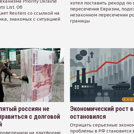
еханизма Priority Ukraine
хотел поставить рекорд по 
s List. Об
пересечения Евразии, подо
ает Reuters со ссылкой на
незаконном пересечении р
ика, знакомых с ситуацией
границы
пятый россиян не
Экономический рост в
равиться с долговой
остановился
й
Отрицать серьезные эконо
проблемы в РФ становится 
проведенном на платформе