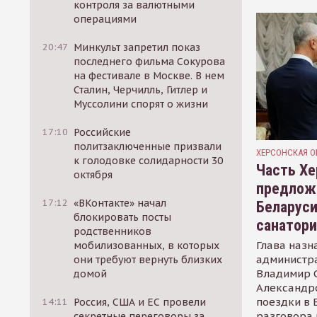
контроля за валютными
операциями
20:47
Минкульт запретил показ
последнего фильма Сокурова
на фестивале в Москве. В нем
Сталин, Черчилль, Гитлер и
Муссолини спорят о жизни
17:10
Российские
политзаключенные призвали
ХЕРСОНСКАЯ О
к голодовке солидарности 30
Часть Хе
октября
предлож
17:12
«ВКонтакте» начал
Беларуси
блокировать посты
санатор
родственников
Глава назн
мобилизованных, в которых
администр
они требуют вернуть близких
Владимир С
домой
Александр
поездки в 
14:11
Россия, США и ЕС провели
разговора 
секретные переговоры за