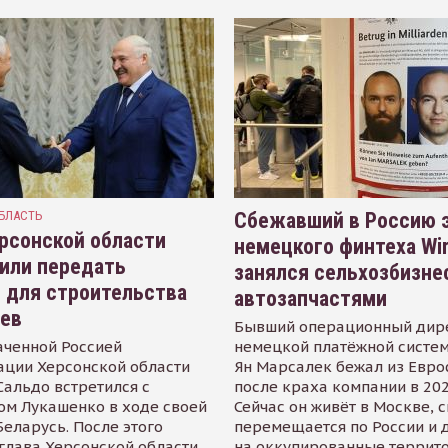
БЛАСТЬ
Сбежавший в Россию э
рсонской области
немецкого финтеха Wi
или передать
занялся сельхозбизне
 для строительства
автозапчастями
иев
Бывший операционный дир
аченной Россией
немецкой платёжной систем
ации Херсонской области
Ян Марсалек бежал из Евр
альдо встретился с
после краха компании в 202
ом Лукашенко в ходе своей
Сейчас он живёт в Москве, 
Беларусь. После этого
перемещается по России и 
глава Херсонской области
на оккупированные террит