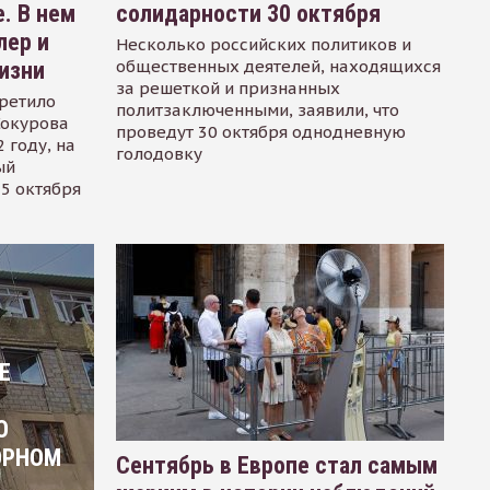
. В нем
солидарности 30 октября
лер и
Несколько российских политиков и
общественных деятелей, находящихся
изни
за решеткой и признанных
ретило
политзаключенными, заявили, что
Сокурова
проведут 30 октября однодневную
 году, на
голодовку
ый
15 октября
Е
О
ОРНОМ
Сентябрь в Европе стал самым