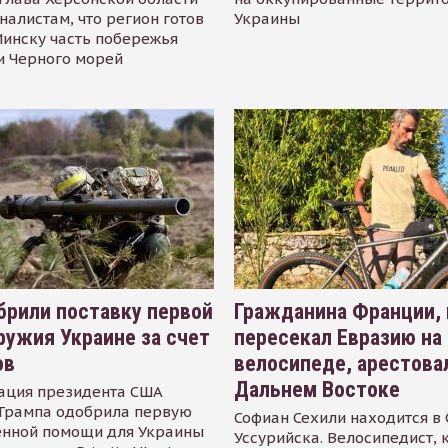
налистам, что регион готов
Украины
инску часть побережья
и Черного морей
рили поставку первой
Гражданина Франции,
ружия Украине за счет
пересекал Евразию на
ов
велосипеде, арестова
Дальнем Востоке
ация президента США
Трампа одобрила первую
Софиан Сехили находится в
енной помощи для Украины
Уссурийска. Велосипедист,