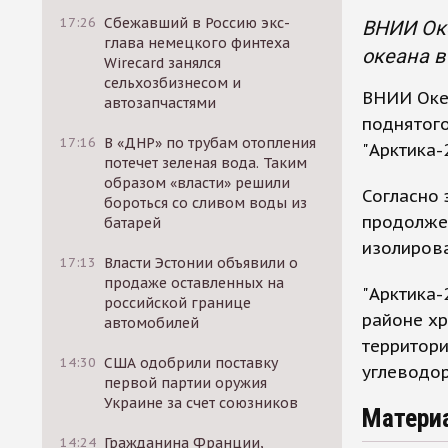
17:26
Сбежавший в Россию экс-
ВНИИ Оке
глава немецкого финтеха
океана в
Wirecard занялся
сельхозбизнесом и
ВНИИ Океа
автозапчастями
поднятого
17:16
В «ДНР» по трубам отопления
"Арктика-
потечет зеленая вода. Таким
образом «власти» решили
Согласно 
бороться со сливом воды из
продолже
батарей
изолирова
17:13
Власти Эстонии объявили о
продаже оставленных на
"Арктика-
российской границе
районе х
автомобилей
территор
14:30
США одобрили поставку
углеводор
первой партии оружия
Украине за счет союзников
Матери
14:24
Гражданина Франции,