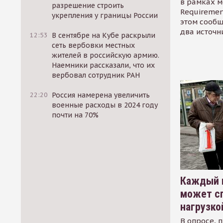
в рамках м
разрешение строить
Requirement
укрепления у границы России
этом сообщ
два источн
12:53
В сентябре на Кубе раскрыли
сеть вербовки местных
жителей в российскую армию.
Наемники рассказали, что их
вербовал сотрудник РАН
22:20
Россия намерена увеличить
военные расходы в 2024 году
почти на 70%
Каждый 
может сп
нагрузко
В опросе, 