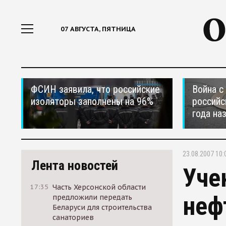
07 АВГУСТА, ПЯТНИЦА
ФСИН заявила, что российские
Война с
изоляторы заполнены на 96%
российс
года на
23.08.2007 10:
Лента новостей
Уче
17:35
Часть Херсонской области
неф
предложили передать
Беларуси для строительства
санаториев