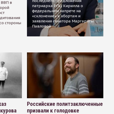
последнего предложения
 ВВП в
патриарха РПЦ Кирилла о
торой
федеральном запрете на
ост
«склонение» к абортам и
едитования
заявления сенатора Маргариты
 со стороны
Павловой
каз
Российские политзаключенные
окурова
призвали к голодовке