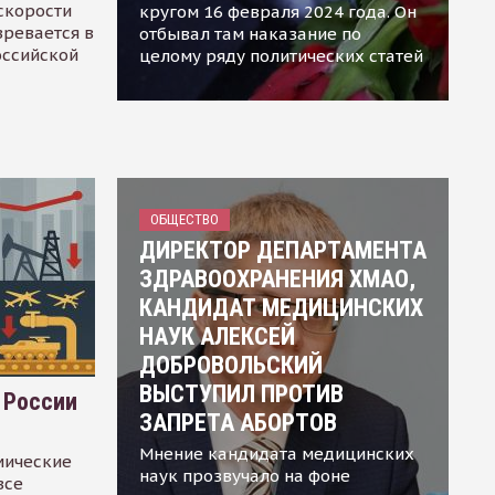
скорости
кругом 16 февраля 2024 года. Он
зревается в
отбывал там наказание по
оссийской
целому ряду политических статей
ОБЩЕСТВО
ДИРЕКТОР ДЕПАРТАМЕНТА
ЗДРАВООХРАНЕНИЯ ХМАО,
КАНДИДАТ МЕДИЦИНСКИХ
НАУК АЛЕКСЕЙ
ДОБРОВОЛЬСКИЙ
ВЫСТУПИЛ ПРОТИВ
 России
ЗАПРЕТА АБОРТОВ
Мнение кандидата медицинских
мические
наук прозвучало на фоне
все