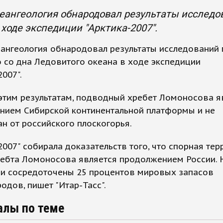
ангеология обнародовал результаты исследова
 ходе экспедиции "Арктика-2007".
нгеология обнародовал результаты исследований г
 со дна Ледовитого океана в ходе экспедиции
2007".
этим результатам, подводный хребет Ломоносова я
нием Сибирской континентальной платформы и не
н от российского плоскогорья.
2007" собирала доказательств того, что спорная тер
ребта Ломоносова является продолжением России. 
ии сосредоточены 25 процентов мировых запасов
одов, пишет "Итар-Тасс".
алы по теме