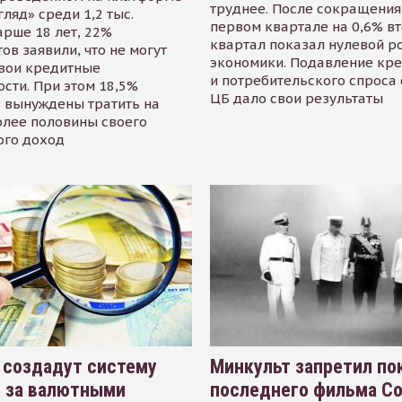
труднее. После сокращения
гляд» среди 1,2 тыс.
первом квартале на 0,6% в
арше 18 лет, 22%
квартал показал нулевой р
ов заявили, что не могут
экономики. Подавление кр
свои кредитные
и потребительского спроса
сти. При этом 18,5%
ЦБ дало свои результаты
 вынуждены тратить на
олее половины своего
ого доход
 создадут систему
Минкульт запретил по
я за валютными
последнего фильма С