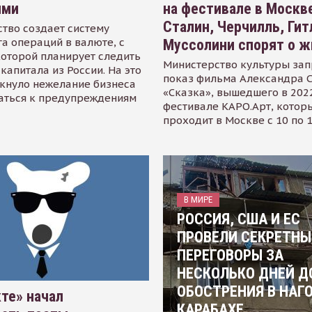
ями
на фестивале в Москве
Сталин, Черчилль, Гит
тво создает систему
а операций в валюте, с
Муссолини спорят о ж
оторой планирует следить
Министерство культуры зап
капитала из России. На это
показ фильма Александра 
кнуло нежелание бизнеса
«Сказка», вышедшего в 2022
аться к предупреждениям
фестивале КАРО.Арт, котор
проходит в Москве с 10 по 
В МИРЕ
РОССИЯ, США И ЕС
ПРОВЕЛИ СЕКРЕТНЫ
ПЕРЕГОВОРЫ ЗА
НЕСКОЛЬКО ДНЕЙ Д
ОБОСТРЕНИЯ В НАГ
те» начал
КАРАБАХЕ