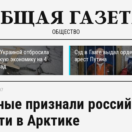
ОБЩЕСТВО
 Украиной отбросила
Суд в Гааге выдал орде
кую экономику на 4
арест Путина
зад
07
ные признали росси
ти в Арктике