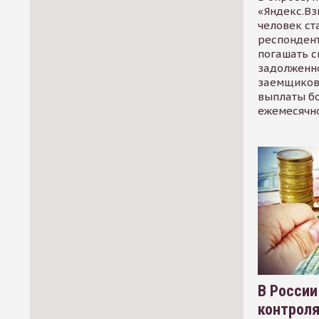
«Яндекс.Вз
человек ст
респондент
погашать 
задолженно
заемщиков
выплаты б
ежемесячн
В России
контрол