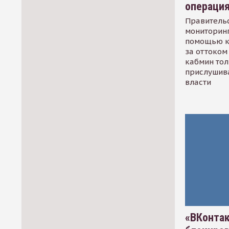
операци
Правительс
мониторинг
помощью к
за оттоком 
кабмин тол
прислушив
власти
«ВКонтак