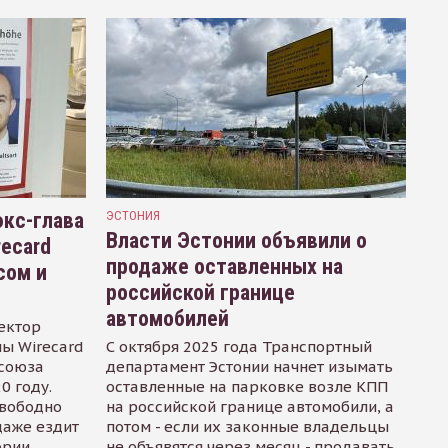
кс-глава
ЭСТОНИЯ
Власти Эстонии объявили о
recard
продаже оставленных на
сом и
российской границе
автомобилей
ектор
ы Wirecard
С октября 2025 года Транспортный
осоюза
департамент Эстонии начнет изымать
0 году.
оставленные на парковке возле КПП
свободно
на российской границе автомобили, а
даже ездит
потом - если их законные владельцы
ории
не объявятся через месяц - продавать.