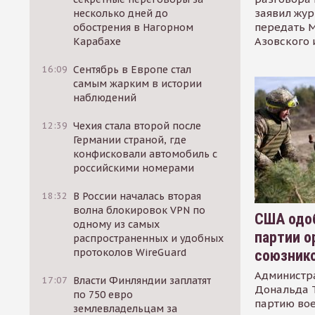
заявил жур
несколько дней до
передать М
обострения в Нагорном
Азовского 
Карабахе
16:09
Сентябрь в Европе стал
самым жарким в истории
наблюдений
12:39
Чехия стала второй после
Германии страной, где
конфисковали автомобиль с
российскими номерами
18:32
В России началась вторая
волна блокировок VPN по
США одоб
одному из самых
партии о
распространенных и удобных
протоколов WireGuard
союзник
Администр
17:07
Власти Финляндии заплатят
Дональда 
по 750 евро
партию во
землевладельцам за