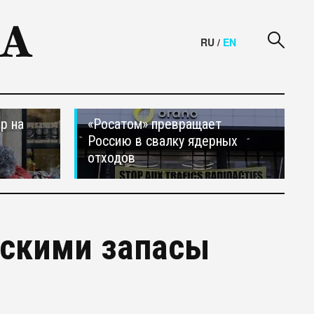
RU
/
EN
р на
«Росатом» превращает
Россию в свалку ядерных
отходов
йскими запасы