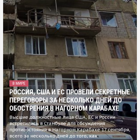
В МИРЕ
РОССИЯ, США И ЕС ПРОВЕЛИ СЕКРЕТНЫЕ
ПЕРЕГОВОРЫ ЗА НЕСКОЛЬКО ДНЕЙ ДО
ОБОСТРЕНИЯ В НАГОРНОМ КАРАБАХЕ
Высшие должностные лица США, ЕС и России
встретились в Стамбуле для обсуждения
противостояния в Нагорном Карабахе 17 сентября,
всего за несколько дней до того, как