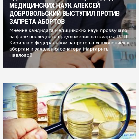
МЕДИЦИНСКИХ НАУК АЛЕКСЕЙ
ДОБРОВОЛЬСКИЙ ВЫСТУПИЛ ПРОТИВ
ЗАПРЕТА АБОРТОВ
Мнение кандидата медицинских наук прозвучало
на фоне последнего предложения патриарха РПЦ
Кирилла о федеральном запрете на «склонение» к
абортам и заявления сенатора Маргариты
Павловой