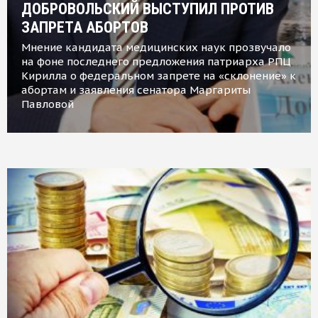
ДОБРОВОЛЬСКИЙ ВЫСТУПИЛ ПРОТИВ
ЗАПРЕТА АБОРТОВ
Мнение кандидата медицинских наук прозвучало
на фоне последнего предложения патриарха РПЦ
Кирилла о федеральном запрете на «склонение» к
абортам и заявления сенатора Маргариты
Павловой