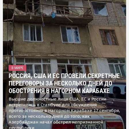
В МИРЕ
РОССИЯ, США И ЕС ПРОВЕЛИ СЕКРЕТНЫЕ
ПЕРЕГОВОРЫ ЗА НЕСКОЛЬКО ДНЕЙ ДО
ОБОСТРЕНИЯ В НАГОРНОМ КАРАБАХЕ
Высшие должностные лица США, ЕС и России
встретились в Стамбуле для обсуждения
противостояния в Нагорном Карабахе 17 сентября,
всего за несколько дней до того, как
Азербайджан начал обстрел непризнанной
республики