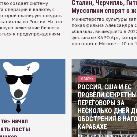
Сталин, Черчилль, Гит
тво создает систему
а операций в валюте, с
Муссолини спорят о ж
оторой планирует следить
Министерство культуры зап
капитала из России. На это
показ фильма Александра 
кнуло нежелание бизнеса
«Сказка», вышедшего в 2022
аться к предупреждениям
фестивале КАРО.Арт, котор
проходит в Москве с 10 по 
В МИРЕ
РОССИЯ, США И ЕС
ПРОВЕЛИ СЕКРЕТНЫ
ПЕРЕГОВОРЫ ЗА
НЕСКОЛЬКО ДНЕЙ Д
ОБОСТРЕНИЯ В НАГ
те» начал
КАРАБАХЕ
вать посты
Высшие должностные ли
нников