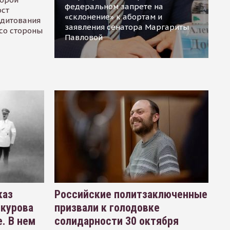
федеральном запрете на
ост
«склонение» к абортам и
едитования
заявления сенатора Маргариты
 со стороны
Павловой
каз
Российские политзаключенные
окурова
призвали к голодовке
. В нем
солидарности 30 октября