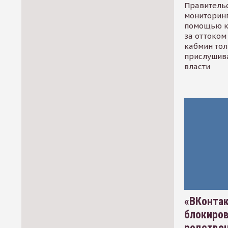
Правительс
мониторинг
помощью к
за оттоком 
кабмин тол
прислушив
власти
«ВКонтак
блокиро
родстве