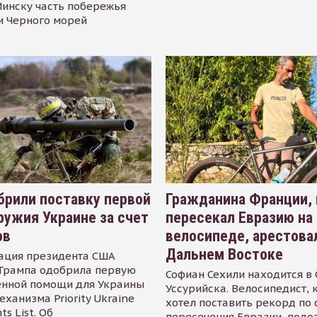
инску часть побережья
и Черного морей
рили поставку первой
Гражданина Франции,
ружия Украине за счет
пересекал Евразию на
ов
велосипеде, арестова
Дальнем Востоке
ация президента США
Трампа одобрила первую
Софиан Сехили находится в
енной помощи для Украины
Уссурийска. Велосипедист,
еханизма Priority Ukraine
хотел поставить рекорд по 
s List. Об
пересечения Евразии, подо