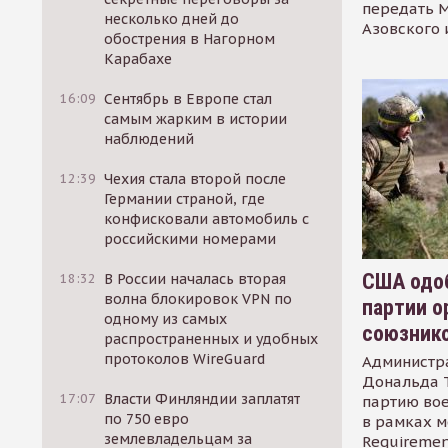
передать М
несколько дней до
Азовского 
обострения в Нагорном
Карабахе
16:09
Сентябрь в Европе стал
самым жарким в истории
наблюдений
12:39
Чехия стала второй после
Германии страной, где
конфисковали автомобиль с
российскими номерами
США одоб
18:32
В России началась вторая
волна блокировок VPN по
партии о
одному из самых
союзник
распространенных и удобных
протоколов WireGuard
Администр
Дональда 
17:07
Власти Финляндии заплатят
партию во
по 750 евро
в рамках м
землевладельцам за
Requirement