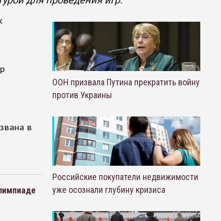
урой для проведения игр.
х
гр
ООН призвала Путина прекратить войну
против Украины
звана в
Российские покупатели недвижимости
уже осознали глубину кризиса
Олимпиаде