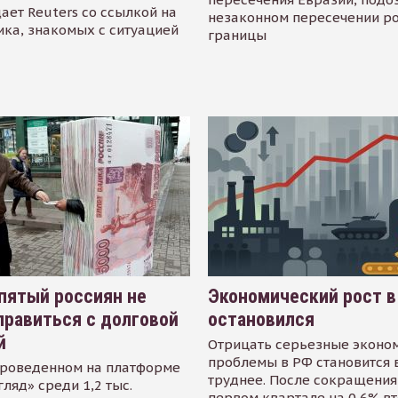
ает Reuters со ссылкой на
незаконном пересечении р
ика, знакомых с ситуацией
границы
пятый россиян не
Экономический рост в
равиться с долговой
остановился
й
Отрицать серьезные эконо
проблемы в РФ становится 
проведенном на платформе
труднее. После сокращения
гляд» среди 1,2 тыс.
первом квартале на 0,6% в