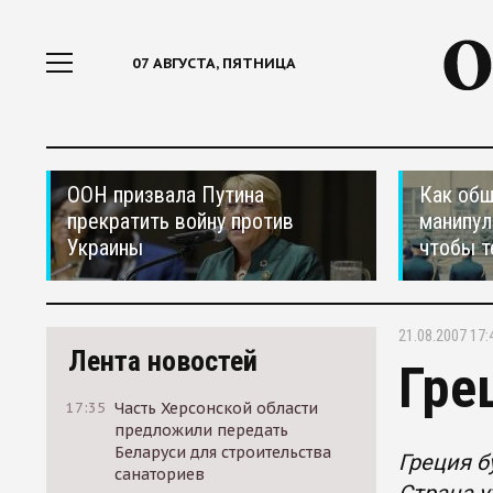
07 АВГУСТА, ПЯТНИЦА
ООН призвала Путина
Как общ
прекратить войну против
манипул
Украины
чтобы т
21.08.2007 17:
Лента новостей
Гре
17:35
Часть Херсонской области
предложили передать
Беларуси для строительства
Греция б
санаториев