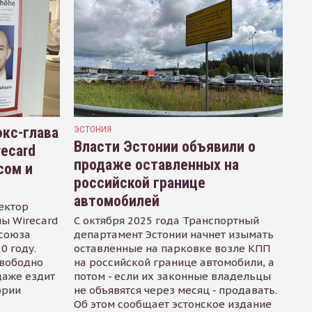
кс-глава
ЭСТОНИЯ
Власти Эстонии объявили о
recard
продаже оставленных на
сом и
российской границе
автомобилей
ектор
ы Wirecard
С октября 2025 года Транспортный
осоюза
департамент Эстонии начнет изымать
0 году.
оставленные на парковке возле КПП
свободно
на российской границе автомобили, а
даже ездит
потом - если их законные владельцы
ории
не объявятся через месяц - продавать.
Об этом сообщает эстонское издание