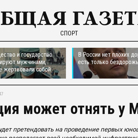
СПОРТ
ество и государство
В России нет плохих до
ируют мужчинами,
есть только бездорож
е жертвовали собой
47
ция может отнять у
удет претендовать на проведение первых юнош