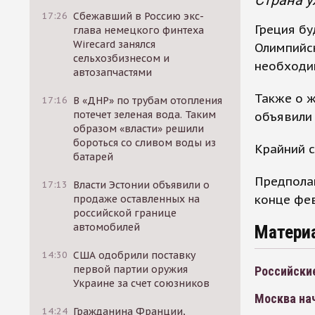
Страна у
17:26
Сбежавший в Россию экс-
Греция б
глава немецкого финтеха
Wirecard занялся
Олимпийск
сельхозбизнесом и
необходи
автозапчастями
Также о ж
17:16
В «ДНР» по трубам отопления
потечет зеленая вода. Таким
объявили 
образом «власти» решили
бороться со сливом воды из
Крайний с
батарей
Предполаг
17:13
Власти Эстонии объявили о
конце фев
продаже оставленных на
российской границе
автомобилей
Матери
14:30
США одобрили поставку
первой партии оружия
Российски
Украине за счет союзников
Москва на
14:24
Гражданина Франции,