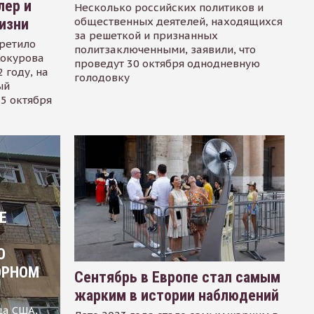
лер и
Несколько российских политиков и
общественных деятелей, находящихся
изни
за решеткой и признанных
ретило
политзаключенными, заявили, что
Сокурова
проведут 30 октября однодневную
 году, на
голодовку
ый
15 октября
Е
О
ОРНОМ
Сентябрь в Европе стал самым
жарким в истории наблюдений
ца США,