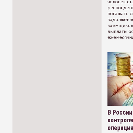
человек ст
респондент
погашать 
задолженно
заемщиков
выплаты б
ежемесячн
В России
контрол
операци