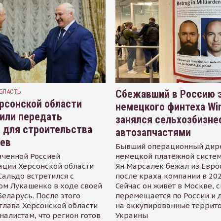
БЛАСТЬ
Сбежавший в Россию э
рсонской области
немецкого финтеха Wi
или передать
занялся сельхозбизне
 для строительства
автозапчастями
иев
Бывший операционный дир
аченной Россией
немецкой платёжной систем
ации Херсонской области
Ян Марсалек бежал из Евр
альдо встретился с
после краха компании в 202
ом Лукашенко в ходе своей
Сейчас он живёт в Москве, 
Беларусь. После этого
перемещается по России и 
глава Херсонской области
на оккупированные террит
налистам, что регион готов
Украины