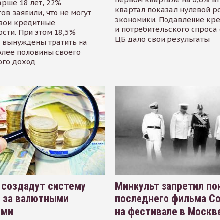
арше 18 лет, 22%
квартал показал нулевой р
ов заявили, что не могут
экономики. Подавление кр
свои кредитные
и потребительского спроса
сти. При этом 18,5%
ЦБ дало свои результаты
 вынуждены тратить на
олее половины своего
ого доход
 создадут систему
Минкульт запретил по
я за валютными
последнего фильма С
ями
на фестивале в Москве