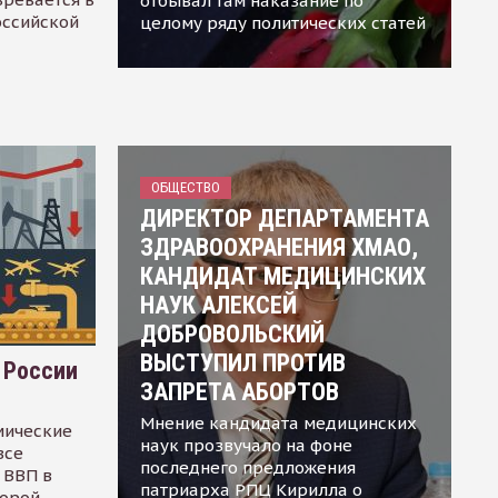
отбывал там наказание по
оссийской
целому ряду политических статей
ОБЩЕСТВО
ДИРЕКТОР ДЕПАРТАМЕНТА
ЗДРАВООХРАНЕНИЯ ХМАО,
КАНДИДАТ МЕДИЦИНСКИХ
НАУК АЛЕКСЕЙ
ДОБРОВОЛЬСКИЙ
ВЫСТУПИЛ ПРОТИВ
 России
ЗАПРЕТА АБОРТОВ
Мнение кандидата медицинских
мические
наук прозвучало на фоне
все
последнего предложения
 ВВП в
патриарха РПЦ Кирилла о
торой