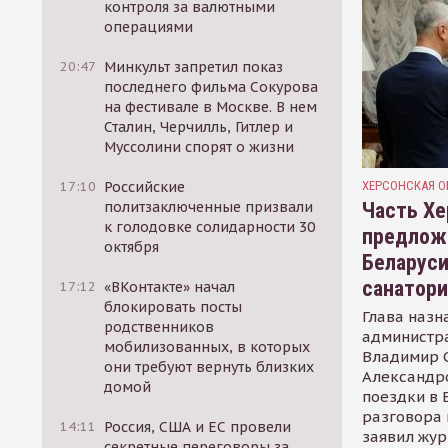
контроля за валютными
операциями
20:47
Минкульт запретил показ
последнего фильма Сокурова
на фестивале в Москве. В нем
Сталин, Черчилль, Гитлер и
Муссолини спорят о жизни
ХЕРСОНСКАЯ О
17:10
Российские
Часть Хе
политзаключенные призвали
к голодовке солидарности 30
предлож
октября
Беларуси
санатор
17:12
«ВКонтакте» начал
блокировать посты
Глава назн
родственников
администр
мобилизованных, в которых
Владимир С
они требуют вернуть близких
Александр
домой
поездки в 
разговора 
14:11
Россия, США и ЕС провели
заявил жур
секретные переговоры за