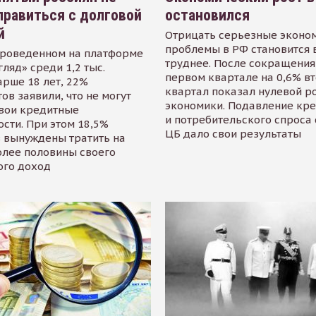
равиться с долговой
остановился
й
Отрицать серьезные эконо
проблемы в РФ становится 
проведенном на платформе
труднее. После сокращения
гляд» среди 1,2 тыс.
первом квартале на 0,6% в
арше 18 лет, 22%
квартал показал нулевой р
ов заявили, что не могут
экономики. Подавление кр
свои кредитные
и потребительского спроса
сти. При этом 18,5%
ЦБ дало свои результаты
 вынуждены тратить на
олее половины своего
ого доход