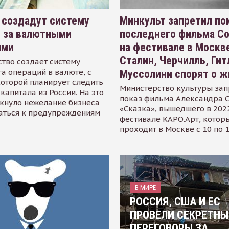
 создадут систему
Минкульт запретил по
я за валютными
последнего фильма С
ями
на фестивале в Москве
Сталин, Черчилль, Гит
тво создает систему
а операций в валюте, с
Муссолини спорят о ж
оторой планирует следить
Министерство культуры зап
капитала из России. На это
показ фильма Александра 
кнуло нежелание бизнеса
«Сказка», вышедшего в 2022
аться к предупреждениям
фестивале КАРО.Арт, котор
проходит в Москве с 10 по 
В МИРЕ
РОССИЯ, США И ЕС
ПРОВЕЛИ СЕКРЕТНЫ
ПЕРЕГОВОРЫ ЗА