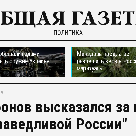
ПОЛИТИКА
обещали годами
Минздрав предлагает
ять оружие Украине
разрешить ввоз в Рос
марихуаны
19
онов высказался за
раведливой России"