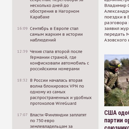
Владимир С
несколько дней до
Александр
обострения в Нагорном
поездки в 
Карабахе
разговора 
заявил жур
16:09
Сентябрь в Европе стал
передать М
самым жарким в истории
Азовского 
наблюдений
12:39
Чехия стала второй после
Германии страной, где
конфисковали автомобиль с
российскими номерами
18:32
В России началась вторая
волна блокировок VPN по
одному из самых
распространенных и удобных
протоколов WireGuard
США одоб
17:07
Власти Финляндии заплатят
партии о
по 750 евро
землевладельцам за
союзник