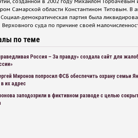
ртии, созданной в 2002 году Михаилом Горбачевым 
ром Самарской области Константином Титовым. В а
 Социал-демократическая партия была ликвидиров
Верховного суда по причине своей малочисленност
алы по теме
раведливая Россия – За правду» создала сайт для жалоб
ссии»
ергей Миронов попросил ФСБ обеспечить охрану семьи Я
 в их адрес
ронова заподозрили в фиктивном разводе с целью сокры
а