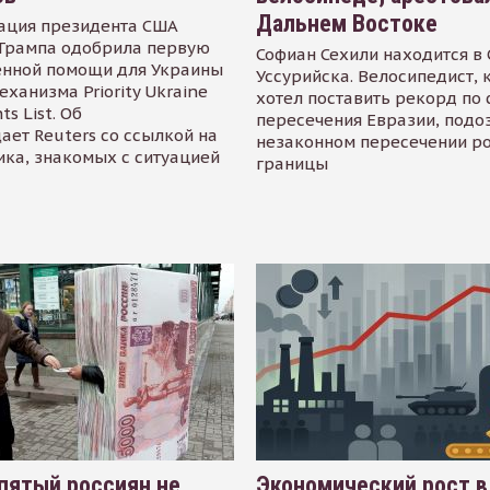
Дальнем Востоке
ация президента США
Трампа одобрила первую
Софиан Сехили находится в
енной помощи для Украины
Уссурийска. Велосипедист,
еханизма Priority Ukraine
хотел поставить рекорд по 
s List. Об
пересечения Евразии, подо
ает Reuters со ссылкой на
незаконном пересечении р
ика, знакомых с ситуацией
границы
пятый россиян не
Экономический рост в