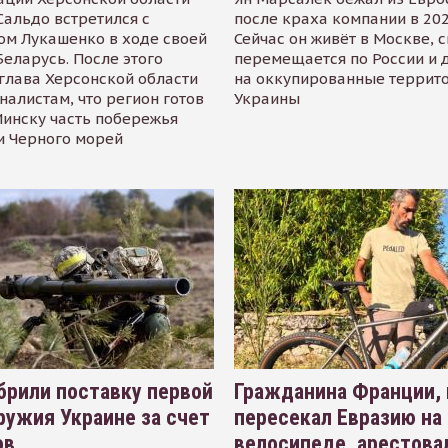
альдо встретился с
после краха компании в 202
ом Лукашенко в ходе своей
Сейчас он живёт в Москве, 
Беларусь. После этого
перемещается по России и 
глава Херсонской области
на оккупированные террит
налистам, что регион готов
Украины
инску часть побережья
и Черного морей
рили поставку первой
Гражданина Франции,
ружия Украине за счет
пересекал Евразию на
ов
велосипеде, арестова