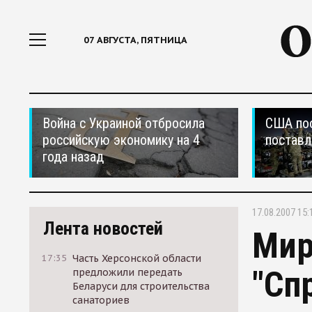
07 АВГУСТА, ПЯТНИЦА
Война с Украиной отбросила
США по
российскую экономику на 4
поставл
года назад
17.08.2007 15:
Лента новостей
Мир
17:35
Часть Херсонской области
"Сп
предложили передать
Беларуси для строительства
санаториев