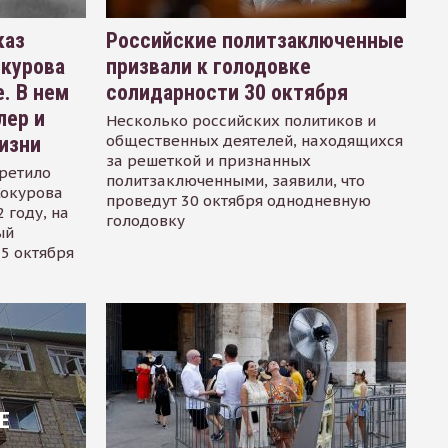
каз
Российские политзаключенные
окурова
призвали к голодовке
. В нем
солидарности 30 октября
лер и
Несколько российских политиков и
общественных деятелей, находящихся
изни
за решеткой и признанных
ретило
политзаключенными, заявили, что
Сокурова
проведут 30 октября однодневную
 году, на
голодовку
ый
15 октября
Е