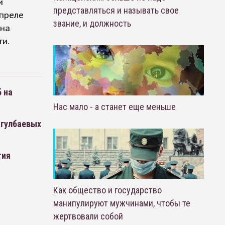
и
представляться и называть свое
преле
звание, и должность
ана
и.
 на
Нас мало - а станет еще меньше
нгулбаевых
тия
Как общество и государство
манипулируют мужчинами, чтобы те
жертвовали собой