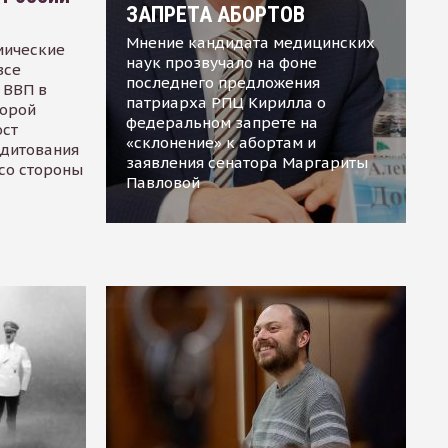
ЗАПРЕТА АБОРТОВ
Мнение кандидата медицинских
мические
наук прозвучало на фоне
все
последнего предложения
 ВВП в
патриарха РПЦ Кирилла о
торой
федеральном запрете на
ост
«склонение» к абортам и
едитования
заявления сенатора Маргариты
 со стороны
Павловой