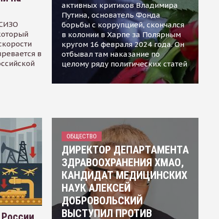
активных критиков Владимира
Путина, основатель Фонда
 СИЗО
борьбы с коррупцией, скончался
 который
в колонии в Харпе за Полярным
скорости
кругом 16 февраля 2024 года. Он
зревается в
отбывал там наказание по
оссийской
целому ряду политических статей
ОБЩЕСТВО
ДИРЕКТОР ДЕПАРТАМЕНТА
ЗДРАВООХРАНЕНИЯ ХМАО,
КАНДИДАТ МЕДИЦИНСКИХ
НАУК АЛЕКСЕЙ
ДОБРОВОЛЬСКИЙ
ВЫСТУПИЛ ПРОТИВ
 России