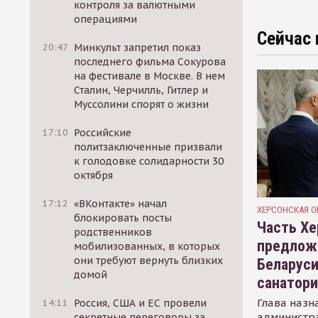
контроля за валютными
операциями
Сейчас 
20:47
Минкульт запретил показ
последнего фильма Сокурова
на фестивале в Москве. В нем
Сталин, Черчилль, Гитлер и
Муссолини спорят о жизни
17:10
Российские
политзаключенные призвали
к голодовке солидарности 30
октября
17:12
«ВКонтакте» начал
ХЕРСОНСКАЯ О
блокировать посты
Часть Хе
родственников
предлож
мобилизованных, в которых
они требуют вернуть близких
Беларуси
домой
санатор
Глава назн
14:11
Россия, США и ЕС провели
администр
секретные переговоры за