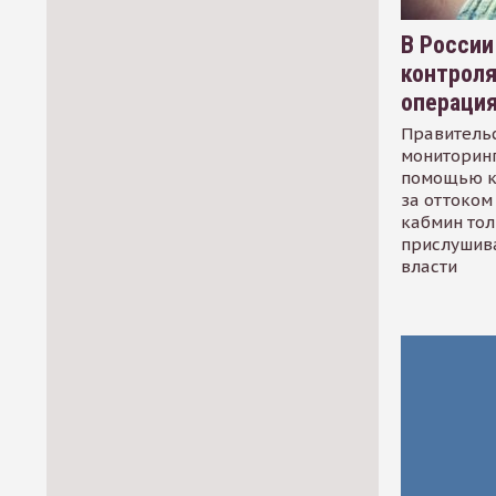
В России
контрол
операци
Правительс
мониторинг
помощью к
за оттоком 
кабмин тол
прислушив
власти