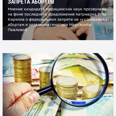
ЗАПРЕТА АБОРТОВ
Мнение кандидата медицинских наук прозвучало
на фоне последнего предложения патриарха РПЦ
Кирилла о федеральном запрете на «склонение» к
абортам и заявления сенатора Маргариты
Павловой