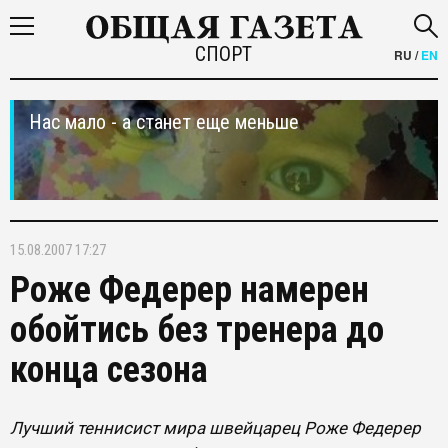
СПОРТ
RU
/
EN
Нас мало - а станет еще меньше
15.08.2007 17:27
Роже Федерер намерен
обойтись без тренера до
конца сезона
Лучший теннисист мира швейцарец Роже Федерер