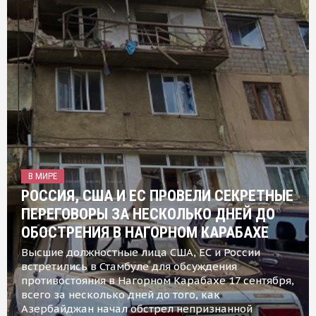
В МИРЕ
РОССИЯ, США И ЕС ПРОВЕЛИ СЕКРЕТНЫЕ
ПЕРЕГОВОРЫ ЗА НЕСКОЛЬКО ДНЕЙ ДО
ОБОСТРЕНИЯ В НАГОРНОМ КАРАБАХЕ
Высшие должностные лица США, ЕС и России
встретились в Стамбуле для обсуждения
противостояния в Нагорном Карабахе 17 сентября,
всего за несколько дней до того, как
Азербайджан начал обстрел непризнанной