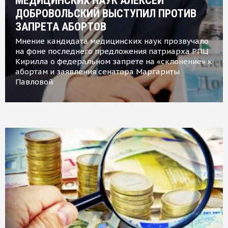
МЕДИЦИНСКИХ НАУК АЛЕКСЕЙ
ДОБРОВОЛЬСКИЙ ВЫСТУПИЛ ПРОТИВ
ЗАПРЕТА АБОРТОВ
Мнение кандидата медицинских наук прозвучало
на фоне последнего предложения патриарха РПЦ
Кирилла о федеральном запрете на «склонение» к
абортам и заявления сенатора Маргариты
Павловой