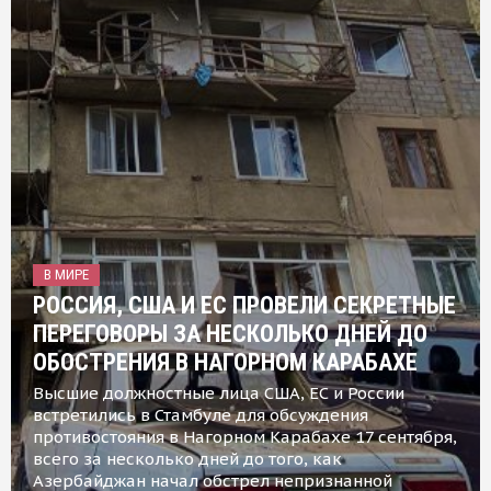
В МИРЕ
РОССИЯ, США И ЕС ПРОВЕЛИ СЕКРЕТНЫЕ
ПЕРЕГОВОРЫ ЗА НЕСКОЛЬКО ДНЕЙ ДО
ОБОСТРЕНИЯ В НАГОРНОМ КАРАБАХЕ
Высшие должностные лица США, ЕС и России
встретились в Стамбуле для обсуждения
противостояния в Нагорном Карабахе 17 сентября,
всего за несколько дней до того, как
Азербайджан начал обстрел непризнанной