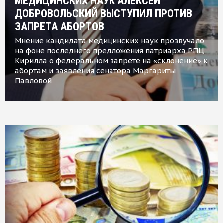
МЕДИЦИНСКИХ НАУК АЛЕКСЕЙ
ДОБРОВОЛЬСКИЙ ВЫСТУПИЛ ПРОТИВ
ЗАПРЕТА АБОРТОВ
Мнение кандидата медицинских наук прозвучало
на фоне последнего предложения патриарха РПЦ
Кирилла о федеральном запрете на «склонение» к
абортам и заявления сенатора Маргариты
Павловой