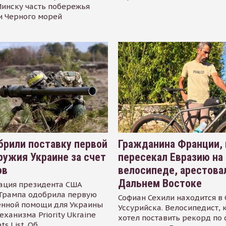
инску часть побережья
и Черного морей
рили поставку первой
Гражданина Франции,
ружия Украине за счет
пересекал Евразию на
ов
велосипеде, арестова
Дальнем Востоке
ация президента США
Трампа одобрила первую
Софиан Сехили находится в
енной помощи для Украины
Уссурийска. Велосипедист,
еханизма Priority Ukraine
хотел поставить рекорд по 
s List. Об