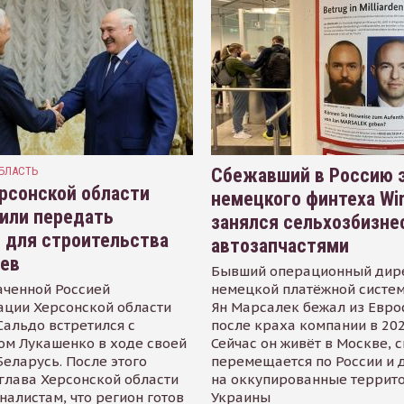
БЛАСТЬ
Сбежавший в Россию э
рсонской области
немецкого финтеха Wi
или передать
занялся сельхозбизне
 для строительства
автозапчастями
иев
Бывший операционный дир
аченной Россией
немецкой платёжной систем
ации Херсонской области
Ян Марсалек бежал из Евр
альдо встретился с
после краха компании в 202
ом Лукашенко в ходе своей
Сейчас он живёт в Москве, 
Беларусь. После этого
перемещается по России и 
глава Херсонской области
на оккупированные террит
налистам, что регион готов
Украины