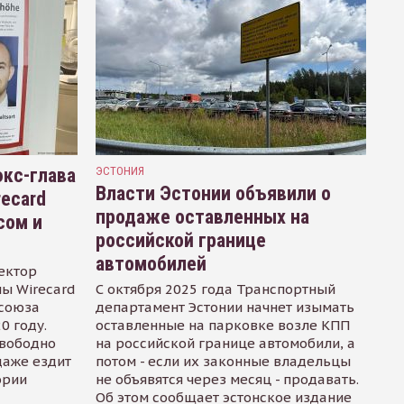
кс-глава
ЭСТОНИЯ
Власти Эстонии объявили о
recard
продаже оставленных на
сом и
российской границе
автомобилей
ектор
ы Wirecard
С октября 2025 года Транспортный
осоюза
департамент Эстонии начнет изымать
0 году.
оставленные на парковке возле КПП
свободно
на российской границе автомобили, а
даже ездит
потом - если их законные владельцы
ории
не объявятся через месяц - продавать.
Об этом сообщает эстонское издание