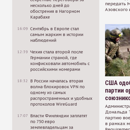
передать М
несколько дней до
Азовского 
обострения в Нагорном
Карабахе
16:09
Сентябрь в Европе стал
самым жарким в истории
наблюдений
12:39
Чехия стала второй после
Германии страной, где
конфисковали автомобиль с
российскими номерами
18:32
В России началась вторая
США одоб
волна блокировок VPN по
партии о
одному из самых
союзник
распространенных и удобных
протоколов WireGuard
Администр
Дональда 
17:07
Власти Финляндии заплатят
партию во
по 750 евро
в рамках м
землевладельцам за
Requirement