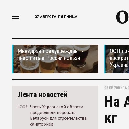
07 АВГУСТА, ПЯТНИЦА
Минздрав предупреждает -
ООН при
пиво пить в России нельзя
прекрат
Украин
08.08.2007 16:
Лента новостей
На 
17:35
Часть Херсонской области
кг
предложили передать
Беларуси для строительства
санаториев