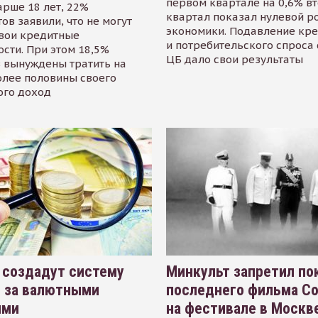
первом квартале на 0,6% в
арше 18 лет, 22%
квартал показал нулевой р
ов заявили, что не могут
экономики. Подавление кр
свои кредитные
и потребительского спроса
сти. При этом 18,5%
ЦБ дало свои результаты
 вынуждены тратить на
олее половины своего
ого доход
 создадут систему
Минкульт запретил по
я за валютными
последнего фильма С
ями
на фестивале в Москве