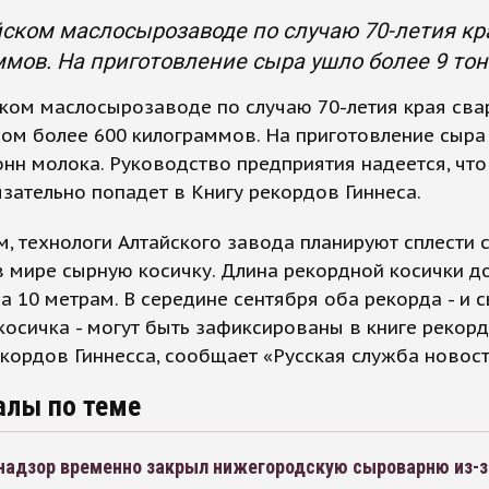
ском маслосырозаводе по случаю 70-летия кра
мов. На приготовление сыра ушло более 9 тон
ком маслосырозаводе по случаю 70-летия края сва
сом более 600 килограммов. На приготовление сыра
онн молока. Руководство предприятия надеется, что
язательно попадет в Книгу рекордов Гиннеса.
, технологи Алтайского завода планируют сплести
 мире сырную косичку. Длина рекордной косички д
а 10 метрам. В середине сентября оба рекорда - и сы
косичка - могут быть зафиксированы в книге рекор
екордов Гиннесса, сообщает «Русская служба новост
алы по теме
надзор временно закрыл нижегородскую сыроварню из-з