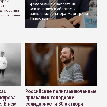
торой
федеральном запрете на
ост
«склонение» к абортам и
едитования
заявления сенатора Маргариты
 со стороны
Павловой
каз
Российские политзаключенные
окурова
призвали к голодовке
. В нем
солидарности 30 октября