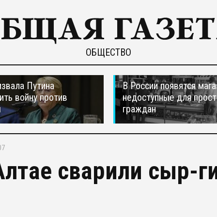
ОБЩЕСТВО
звала Путина
В России появятся мага
ить войну против
недоступные для прос
ы
граждан
07
Алтае сварили сыр-ги