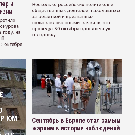
лер и
Несколько российских политиков и
общественных деятелей, находящихся
изни
за решеткой и признанных
ретило
политзаключенными, заявили, что
Сокурова
проведут 30 октября однодневную
 году, на
голодовку
ый
15 октября
Е
О
ОРНОМ
Сентябрь в Европе стал самым
жарким в истории наблюдений
ца США,