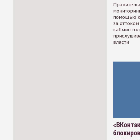
Правительс
мониторинг
помощью к
за оттоком 
кабмин тол
прислушив
власти
«ВКонтак
блокиро