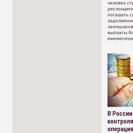
человек ст
респондент
погашать 
задолженно
заемщиков
выплаты б
ежемесячн
В России
контрол
операци