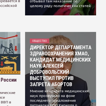
зревается в
отбывал там наказание по
оссийской
целому ряду политических статей
ОБЩЕСТВО
ДИРЕКТОР ДЕПАРТАМЕНТА
ЗДРАВООХРАНЕНИЯ ХМАО,
КАНДИДАТ МЕДИЦИНСКИХ
НАУК АЛЕКСЕЙ
ДОБРОВОЛЬСКИЙ
ВЫСТУПИЛ ПРОТИВ
 России
ЗАПРЕТА АБОРТОВ
Мнение кандидата медицинских
мические
наук прозвучало на фоне
все
последнего предложения
 ВВП в
патриарха РПЦ Кирилла о