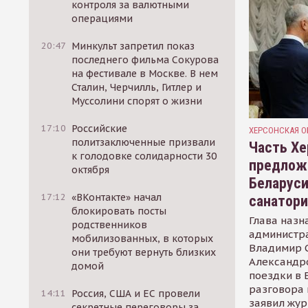
контроля за валютными
операциями
20:47
Минкульт запретил показ
последнего фильма Сокурова
на фестивале в Москве. В нем
Сталин, Черчилль, Гитлер и
Муссолини спорят о жизни
17:10
Российские
ХЕРСОНСКАЯ О
политзаключенные призвали
Часть Хе
к голодовке солидарности 30
предлож
октября
Беларуси
17:12
«ВКонтакте» начал
санатор
блокировать посты
Глава назн
родственников
администр
мобилизованных, в которых
Владимир С
они требуют вернуть близких
Александр
домой
поездки в 
разговора 
14:11
Россия, США и ЕС провели
заявил жур
секретные переговоры за