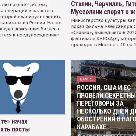
Сталин, Черчилль, Гит
тво создает систему
а операций в валюте, с
Муссолини спорят о ж
оторой планирует следить
Министерство культуры зап
капитала из России. На это
показ фильма Александра 
кнуло нежелание бизнеса
«Сказка», вышедшего в 2022
аться к предупреждениям
фестивале КАРО.Арт, котор
проходит в Москве с 10 по 
В МИРЕ
РОССИЯ, США И ЕС
ПРОВЕЛИ СЕКРЕТНЫ
ПЕРЕГОВОРЫ ЗА
НЕСКОЛЬКО ДНЕЙ Д
ОБОСТРЕНИЯ В НАГ
те» начал
КАРАБАХЕ
вать посты
Высшие должностные ли