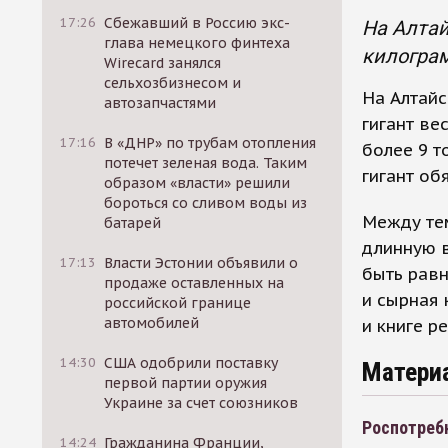
17:26
Сбежавший в Россию экс-
На Алтай
глава немецкого финтеха
килограм
Wirecard занялся
сельхозбизнесом и
На Алтайс
автозапчастями
гигант ве
17:16
В «ДНР» по трубам отопления
более 9 т
потечет зеленая вода. Таким
гигант об
образом «власти» решили
бороться со сливом воды из
Между тем
батарей
длинную в
17:13
Власти Эстонии объявили о
быть равн
продаже оставленных на
и сырная 
российской границе
автомобилей
и книге р
14:30
США одобрили поставку
Матери
первой партии оружия
Украине за счет союзников
Роспотреб
14:24
Гражданина Франции,