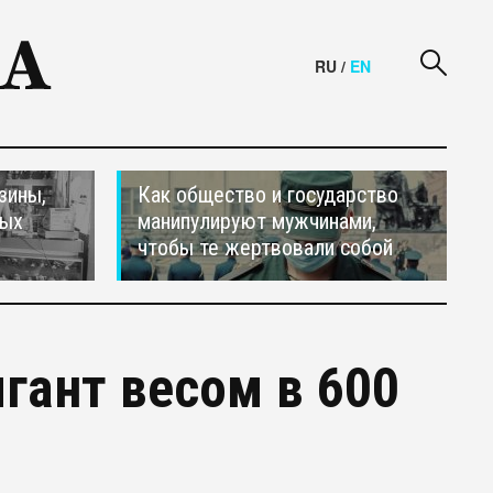
RU
/
EN
зины,
Как общество и государство
тых
манипулируют мужчинами,
чтобы те жертвовали собой
гант весом в 600