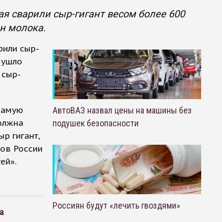
я сварили сыр-гигант весом более 600
н молока.
рили сыр-
 ушло
 сыр-
 самую
АвтоВАЗ назвал цены на машины без
олжна
подушек безопасности
р гигант,
дов России
ей».
Россиян будут «лечить гвоздями»
а