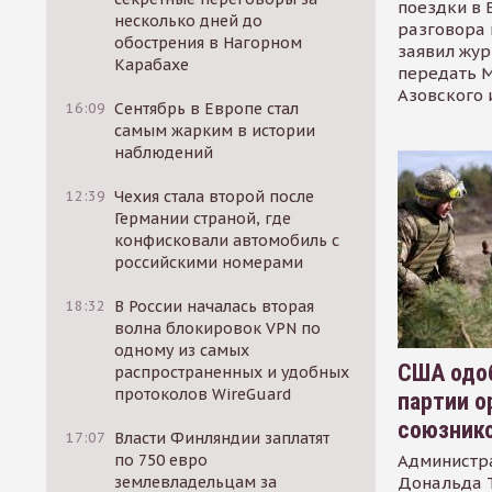
поездки в 
несколько дней до
разговора 
обострения в Нагорном
заявил жур
Карабахе
передать М
Азовского 
16:09
Сентябрь в Европе стал
самым жарким в истории
наблюдений
12:39
Чехия стала второй после
Германии страной, где
конфисковали автомобиль с
российскими номерами
18:32
В России началась вторая
волна блокировок VPN по
одному из самых
США одоб
распространенных и удобных
протоколов WireGuard
партии о
союзник
17:07
Власти Финляндии заплатят
Администр
по 750 евро
Дональда 
землевладельцам за