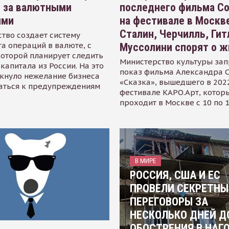
я за валютными
последнего фильма С
ями
на фестивале в Москве
Сталин, Черчилль, Гит
тво создает систему
а операций в валюте, с
Муссолини спорят о ж
оторой планирует следить
Министерство культуры зап
капитала из России. На это
показ фильма Александра 
кнуло нежелание бизнеса
«Сказка», вышедшего в 2022
аться к предупреждениям
фестивале КАРО.Арт, котор
проходит в Москве с 10 по 
В МИРЕ
РОССИЯ, США И ЕС
ПРОВЕЛИ СЕКРЕТНЫ
ПЕРЕГОВОРЫ ЗА
НЕСКОЛЬКО ДНЕЙ Д
ОБОСТРЕНИЯ В НАГ