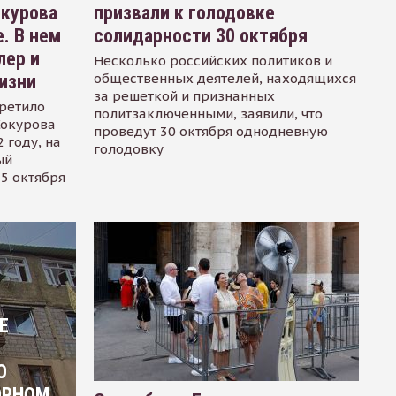
окурова
призвали к голодовке
. В нем
солидарности 30 октября
лер и
Несколько российских политиков и
общественных деятелей, находящихся
изни
за решеткой и признанных
ретило
политзаключенными, заявили, что
Сокурова
проведут 30 октября однодневную
 году, на
голодовку
ый
15 октября
Е
О
ОРНОМ