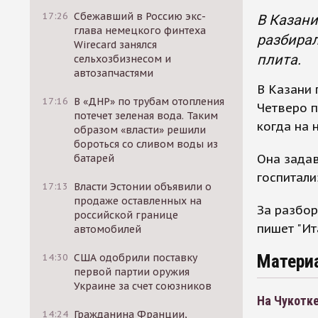
17:26
Сбежавший в Россию экс-
В Казани
глава немецкого финтеха
разбирал
Wirecard занялся
плита.
сельхозбизнесом и
автозапчастями
В Казани 
17:16
В «ДНР» по трубам отопления
Четверо п
потечет зеленая вода. Таким
когда на 
образом «власти» решили
бороться со сливом воды из
Она задав
батарей
госпитали
17:13
Власти Эстонии объявили о
продаже оставленных на
За разбор
российской границе
пишет "Ит
автомобилей
Матери
14:30
США одобрили поставку
первой партии оружия
Украине за счет союзников
На Чукотк
14:24
Гражданина Франции,