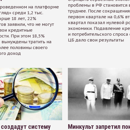
проблемы в РФ становится 
проведенном на платформе
труднее. После сокращения
гляд» среди 1,2 тыс.
первом квартале на 0,6% в
арше 18 лет, 22%
квартал показал нулевой р
ов заявили, что не могут
экономики. Подавление кр
свои кредитные
и потребительского спроса
сти. При этом 18,5%
ЦБ дало свои результаты
 вынуждены тратить на
олее половины своего
ого доход
 создадут систему
Минкульт запретил по