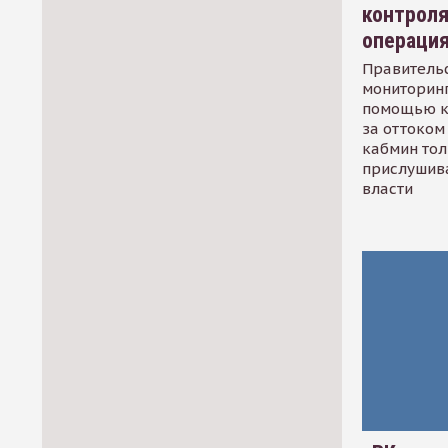
контрол
операци
Правительс
мониторинг
помощью к
за оттоком 
кабмин тол
прислушив
власти