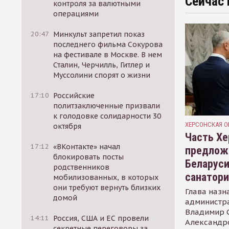
Сейчас 
контроля за валютными
операциями
20:47
Минкульт запретил показ
последнего фильма Сокурова
на фестивале в Москве. В нем
Сталин, Черчилль, Гитлер и
Муссолини спорят о жизни
17:10
Российские
политзаключенные призвали
к голодовке солидарности 30
ХЕРСОНСКАЯ О
октября
Часть Хе
17:12
«ВКонтакте» начал
предлож
блокировать посты
Беларуси
родственников
санатор
мобилизованных, в которых
они требуют вернуть близких
Глава назн
домой
администр
Владимир С
14:11
Россия, США и ЕС провели
Александр
секретные переговоры за