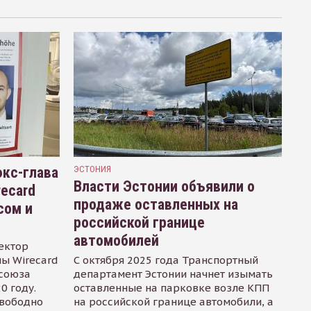
кс-глава
ЭСТОНИЯ
Власти Эстонии объявили о
recard
продаже оставленных на
сом и
российской границе
автомобилей
ектор
ы Wirecard
С октября 2025 года Транспортный
осоюза
департамент Эстонии начнет изымать
0 году.
оставленные на парковке возле КПП
свободно
на российской границе автомобили, а