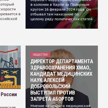
 который
в колонии в Харпе за Полярным
скорости
кругом 16 февраля 2024 года. Он
зревается в
отбывал там наказание по
оссийской
целому ряду политических статей
ОБЩЕСТВО
ДИРЕКТОР ДЕПАРТАМЕНТА
ЗДРАВООХРАНЕНИЯ ХМАО,
КАНДИДАТ МЕДИЦИНСКИХ
НАУК АЛЕКСЕЙ
ДОБРОВОЛЬСКИЙ
ВЫСТУПИЛ ПРОТИВ
 России
ЗАПРЕТА АБОРТОВ
Мнение кандидата медицинских
мические