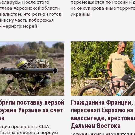
Беларусь. После этого
перемещается по России и 
глава Херсонской области
на оккупированные террит
налистам, что регион готов
Украины
инску часть побережья
и Черного морей
рили поставку первой
Гражданина Франции,
ружия Украине за счет
пересекал Евразию на
ов
велосипеде, арестова
Дальнем Востоке
ация президента США
Трампа одобрила первую
Софиан Сехили находится в