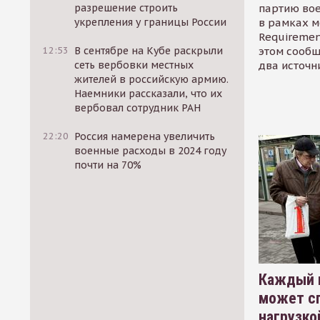
партию во
разрешение строить
в рамках м
укрепления у границы России
Requirement
этом сообщ
12:53
В сентябре на Кубе раскрыли
два источн
сеть вербовки местных
жителей в российскую армию.
Наемники рассказали, что их
вербовал сотрудник РАН
22:20
Россия намерена увеличить
военные расходы в 2024 году
почти на 70%
Каждый 
может сп
нагрузко