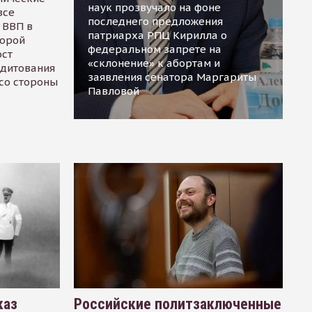
наук прозвучало на фоне
все
последнего предложения
 ВВП в
патриарха РПЦ Кирилла о
торой
федеральном запрете на
ост
«склонение» к абортам и
едитования
заявления сенатора Маргариты
 со стороны
Павловой
каз
Российские политзаключенные