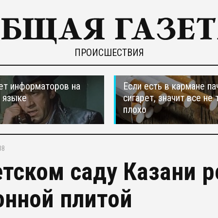
ПРОИСШЕСТВИЯ
ет информаторов на
Если есть в кармане па
 языке
сигарет, значит все не 
плохо
38
етском саду Казани 
онной плитой