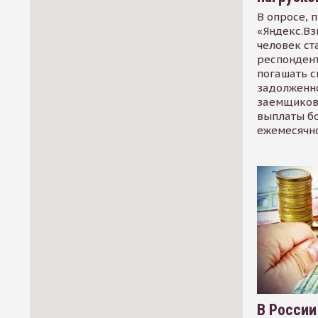
В опросе, 
«Яндекс.Вз
человек ст
респондент
погашать 
задолженно
заемщиков
выплаты б
ежемесячн
В России