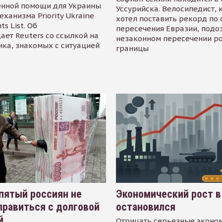
енной помощи для Украины
Уссурийска. Велосипедист,
еханизма Priority Ukraine
хотел поставить рекорд по 
s List. Об
пересечения Евразии, подо
ает Reuters со ссылкой на
незаконном пересечении р
ика, знакомых с ситуацией
границы
пятый россиян не
Экономический рост в
равиться с долговой
остановился
й
Отрицать серьезные эконо