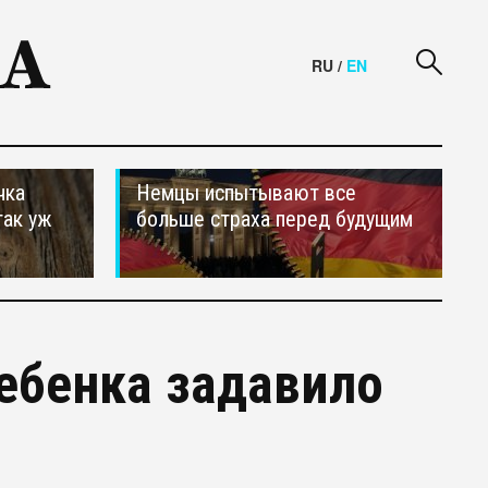
RU
/
EN
чка
Немцы испытывают все
так уж
больше страха перед будущим
ребенка задавило