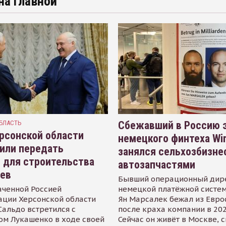
на главной
БЛАСТЬ
Сбежавший в Россию э
рсонской области
немецкого финтеха Wi
или передать
занялся сельхозбизне
 для строительства
автозапчастями
иев
Бывший операционный дир
аченной Россией
немецкой платёжной систем
ации Херсонской области
Ян Марсалек бежал из Евр
альдо встретился с
после краха компании в 202
ом Лукашенко в ходе своей
Сейчас он живёт в Москве, 