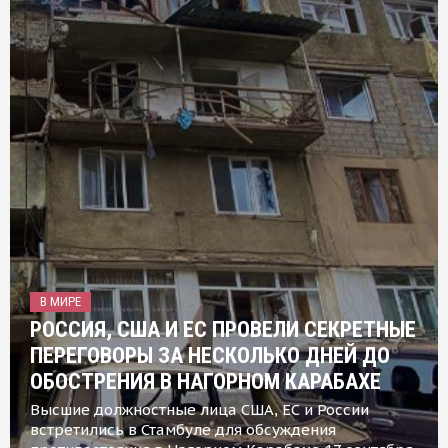
В МИРЕ
РОССИЯ, США И ЕС ПРОВЕЛИ СЕКРЕТНЫЕ
ПЕРЕГОВОРЫ ЗА НЕСКОЛЬКО ДНЕЙ ДО
ОБОСТРЕНИЯ В НАГОРНОМ КАРАБАХЕ
Высшие должностные лица США, ЕС и России
встретились в Стамбуле для обсуждения