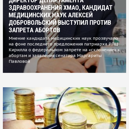
ДИРЕКТОР ДЕПАРТАМЕНТА
ЗДРАВООХРАНЕНИЯ ХМАО, КАНДИДАТ
МЕДИЦИНСКИХ НАУК АЛЕКСЕЙ
ДОБРОВОЛЬСКИЙ ВЫСТУПИЛ ПРОТИВ
ЗАПРЕТА АБОРТОВ
Мнение кандидата медицинских наук прозвучало
на фоне последнего предложения патриарха РПЦ
Кирилла о федеральном запрете на «склонение» к
абортам и заявления сенатора Маргариты
Павловой