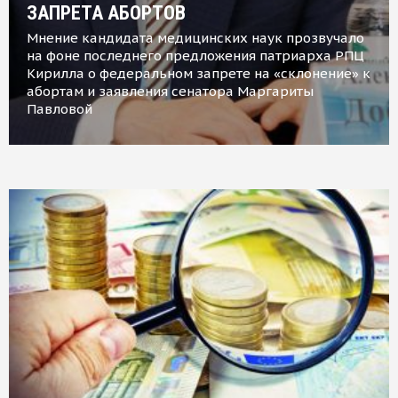
ЗАПРЕТА АБОРТОВ
Мнение кандидата медицинских наук прозвучало
на фоне последнего предложения патриарха РПЦ
Кирилла о федеральном запрете на «склонение» к
абортам и заявления сенатора Маргариты
Павловой