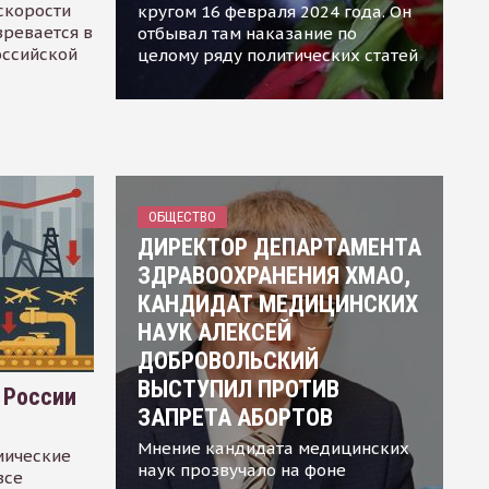
скорости
кругом 16 февраля 2024 года. Он
зревается в
отбывал там наказание по
оссийской
целому ряду политических статей
ОБЩЕСТВО
ДИРЕКТОР ДЕПАРТАМЕНТА
ЗДРАВООХРАНЕНИЯ ХМАО,
КАНДИДАТ МЕДИЦИНСКИХ
НАУК АЛЕКСЕЙ
ДОБРОВОЛЬСКИЙ
ВЫСТУПИЛ ПРОТИВ
 России
ЗАПРЕТА АБОРТОВ
Мнение кандидата медицинских
мические
наук прозвучало на фоне
все