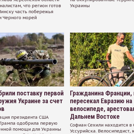
налистам, что регион готов
Украины
инску часть побережья
и Черного морей
рили поставку первой
Гражданина Франции,
ружия Украине за счет
пересекал Евразию на
ов
велосипеде, арестова
Дальнем Востоке
ация президента США
Трампа одобрила первую
Софиан Сехили находится в
енной помощи для Украины
Уссурийска. Велосипедист,