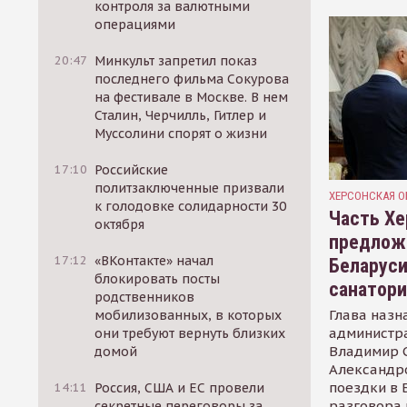
контроля за валютными
операциями
20:47
Минкульт запретил показ
последнего фильма Сокурова
на фестивале в Москве. В нем
Сталин, Черчилль, Гитлер и
Муссолини спорят о жизни
17:10
Российские
политзаключенные призвали
ХЕРСОНСКАЯ О
к голодовке солидарности 30
Часть Хе
октября
предлож
17:12
«ВКонтакте» начал
Беларуси
блокировать посты
санатор
родственников
Глава назн
мобилизованных, в которых
администр
они требуют вернуть близких
Владимир С
домой
Александр
поездки в 
14:11
Россия, США и ЕС провели
разговора 
секретные переговоры за