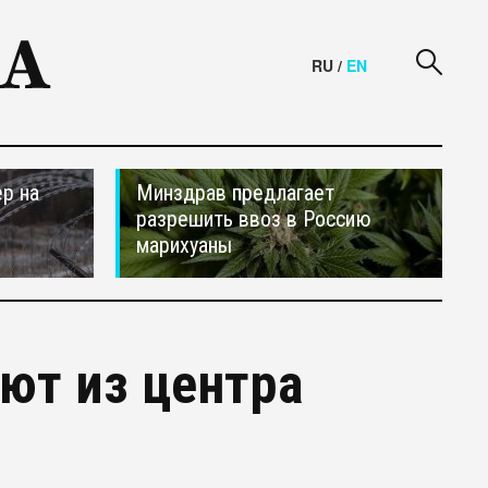
RU
/
EN
р на
Минздрав предлагает
разрешить ввоз в Россию
марихуаны
ют из центра