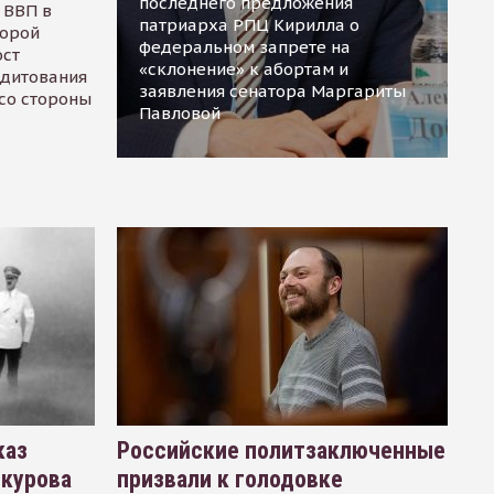
последнего предложения
 ВВП в
патриарха РПЦ Кирилла о
торой
федеральном запрете на
ост
«склонение» к абортам и
едитования
заявления сенатора Маргариты
 со стороны
Павловой
каз
Российские политзаключенные
окурова
призвали к голодовке