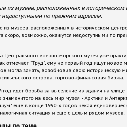
е из музеев, расположенных в историческом ц
я недоступными по прежним адресам.
 из музеев, расположенных в историческом центре
га скоро, возможно, окажутся недоступными по пр
ба Центрального военно-морского музея уже практи
ак отмечает "Труд", ему не первый год ищут новое м
ое могла занять, возобновив свою историческую м
асильевского острова, торгово-финансовая биржа.
 год идет борьба за выселение из здания на улице 
о знаменитого на весь мир музея - Арктики и Антаркт
шум" еще в конце 1990-х годов некая единоверчес
налогичная ситуация и еще с целым рядом музеев.
алы по теме