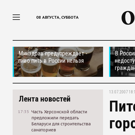
08 АВГУСТА, СУББОТА
Минздрав предупреждает -
В Росси
пиво пить в России нельзя
недосту
гражда
13.07.2007 18:
Лента новостей
Пит
17:35
Часть Херсонской области
гор
предложили передать
Беларуси для строительства
санаториев