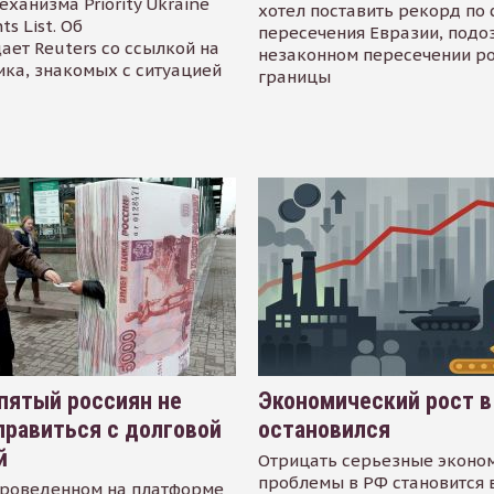
еханизма Priority Ukraine
хотел поставить рекорд по 
s List. Об
пересечения Евразии, подо
ает Reuters со ссылкой на
незаконном пересечении р
ика, знакомых с ситуацией
границы
пятый россиян не
Экономический рост в
равиться с долговой
остановился
й
Отрицать серьезные эконо
проблемы в РФ становится 
проведенном на платформе