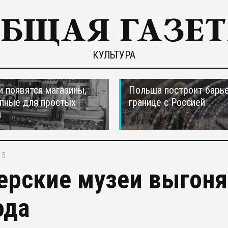
КУЛЬТУРА
и появятся магазины,
Польша построит барье
пные для простых
границе с Россией
н
15
ерские музеи выгоня
ода