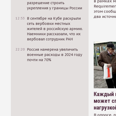
в рамках м
разрешение строить
Requirement
укрепления у границы России
этом сообщ
два источн
12:53
В сентябре на Кубе раскрыли
сеть вербовки местных
жителей в российскую армию.
Наемники рассказали, что их
вербовал сотрудник РАН
22:20
Россия намерена увеличить
военные расходы в 2024 году
почти на 70%
Каждый 
может сп
нагрузко
В опросе, 