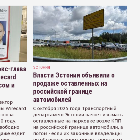
кс-глава
ЭСТОНИЯ
Власти Эстонии объявили о
recard
продаже оставленных на
сом и
российской границе
автомобилей
ектор
ы Wirecard
С октября 2025 года Транспортный
осоюза
департамент Эстонии начнет изымать
0 году.
оставленные на парковке возле КПП
свободно
на российской границе автомобили, а
даже ездит
потом - если их законные владельцы
ории
не объявятся через месяц - продавать.