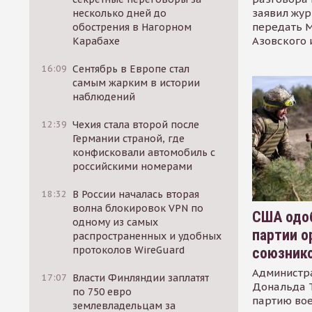
заявил жур
несколько дней до
передать М
обострения в Нагорном
Азовского 
Карабахе
16:09
Сентябрь в Европе стал
самым жарким в истории
наблюдений
12:39
Чехия стала второй после
Германии страной, где
конфисковали автомобиль с
российскими номерами
18:32
В России началась вторая
волна блокировок VPN по
США одоб
одному из самых
партии о
распространенных и удобных
протоколов WireGuard
союзник
Администр
17:07
Власти Финляндии заплатят
Дональда 
по 750 евро
партию во
землевладельцам за