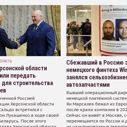
БЛАСТЬ
Сбежавший в Россию э
рсонской области
немецкого финтеха Wi
или передать
занялся сельхозбизне
 для строительства
автозапчастями
иев
Бывший операционный дир
аченной Россией
немецкой платёжной систем
ации Херсонской области
Ян Марсалек бежал из Евр
альдо встретился с
после краха компании в 202
ом Лукашенко в ходе своей
Сейчас он живёт в Москве, 
Беларусь. После этого
перемещается по России и 
глава Херсонской области
на оккупированные террит