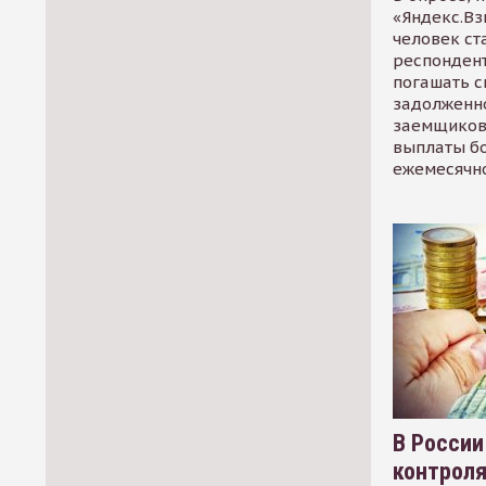
«Яндекс.Вз
человек ст
респондент
погашать 
задолженно
заемщиков
выплаты б
ежемесячн
В России
контрол