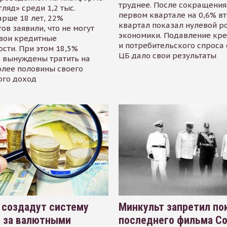
труднее. После сокращения
гляд» среди 1,2 тыс.
первом квартале на 0,6% в
арше 18 лет, 22%
квартал показал нулевой р
ов заявили, что не могут
экономики. Подавление кр
свои кредитные
и потребительского спроса
сти. При этом 18,5%
ЦБ дало свои результаты
 вынуждены тратить на
олее половины своего
ого доход
 создадут систему
Минкульт запретил по
я за валютными
последнего фильма С