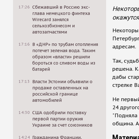
17:26
Сбежавший в Россию экс-
Некоторы
глава немецкого финтеха
окажутс
Wirecard занялся
сельхозбизнесом и
Некоторые
автозапчастями
Петербур
17:16
В «ДНР» по трубам отопления
адресам.
потечет зеленая вода. Таким
образом «власти» решили
Так, судь
бороться со сливом воды из
решена. К
батарей
дабы стар
17:13
Власти Эстонии объявили о
стрелке В
продаже оставленных на
российской границе
Не первый
автомобилей
24 другог
14:30
США одобрили поставку
"Подняла 
первой партии оружия
община. А
Украине за счет союзников
Матери
14:24
Гражданина Франции,