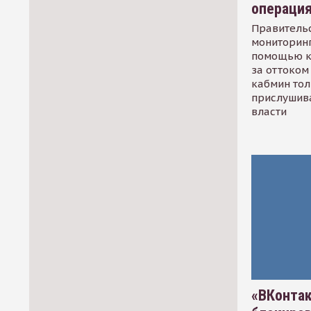
операци
Правительс
мониторинг
помощью к
за оттоком 
кабмин тол
прислушив
власти
«ВКонтак