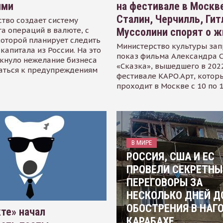
ями
на фестивале в Москве
Сталин, Черчилль, Гит
тво создает систему
а операций в валюте, с
Муссолини спорят о ж
оторой планирует следить
Министерство культуры зап
капитала из России. На это
показ фильма Александра 
кнуло нежелание бизнеса
«Сказка», вышедшего в 2022
аться к предупреждениям
фестивале КАРО.Арт, котор
проходит в Москве с 10 по 
В МИРЕ
РОССИЯ, США И ЕС
ПРОВЕЛИ СЕКРЕТНЫ
ПЕРЕГОВОРЫ ЗА
НЕСКОЛЬКО ДНЕЙ Д
ОБОСТРЕНИЯ В НАГ
те» начал
КАРАБАХЕ