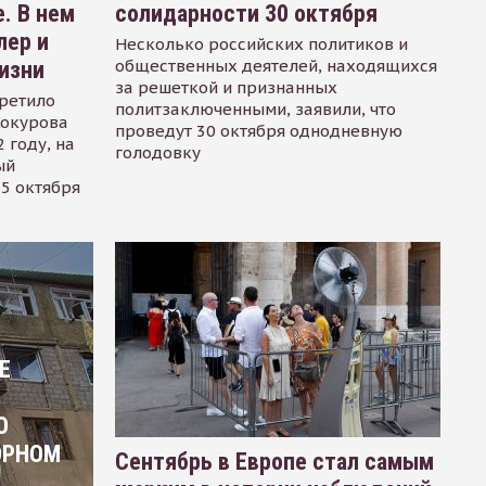
. В нем
солидарности 30 октября
лер и
Несколько российских политиков и
общественных деятелей, находящихся
изни
за решеткой и признанных
ретило
политзаключенными, заявили, что
Сокурова
проведут 30 октября однодневную
 году, на
голодовку
ый
15 октября
Е
О
ОРНОМ
Сентябрь в Европе стал самым