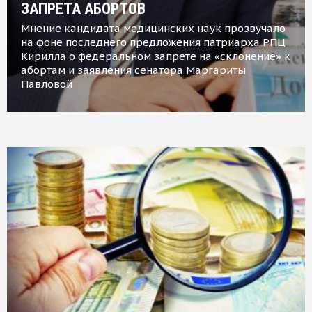
ЗАПРЕТА АБОРТОВ
Мнение кандидата медицинских наук прозвучало
на фоне последнего предложения патриарха РПЦ
Кирилла о федеральном запрете на «склонение» к
абортам и заявления сенатора Маргариты
Павловой