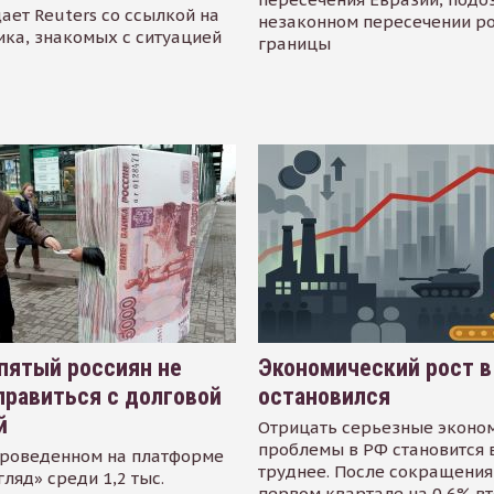
ает Reuters со ссылкой на
незаконном пересечении р
ика, знакомых с ситуацией
границы
пятый россиян не
Экономический рост в
равиться с долговой
остановился
й
Отрицать серьезные эконо
проблемы в РФ становится 
проведенном на платформе
труднее. После сокращения
гляд» среди 1,2 тыс.
первом квартале на 0,6% в