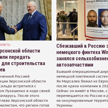
БЛАСТЬ
Сбежавший в Россию э
рсонской области
немецкого финтеха Wi
или передать
занялся сельхозбизне
 для строительства
автозапчастями
иев
Бывший операционный дир
аченной Россией
немецкой платёжной систем
ации Херсонской области
Ян Марсалек бежал из Евр
альдо встретился с
после краха компании в 202
ом Лукашенко в ходе своей
Сейчас он живёт в Москве, 
Беларусь. После этого
перемещается по России и 
глава Херсонской области
на оккупированные террит
налистам, что регион готов
Украины