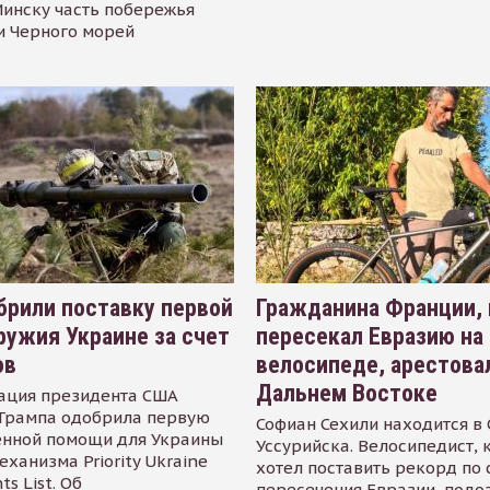
инску часть побережья
и Черного морей
рили поставку первой
Гражданина Франции,
ружия Украине за счет
пересекал Евразию на
ов
велосипеде, арестова
Дальнем Востоке
ация президента США
Трампа одобрила первую
Софиан Сехили находится в
енной помощи для Украины
Уссурийска. Велосипедист,
еханизма Priority Ukraine
хотел поставить рекорд по 
s List. Об
пересечения Евразии, подо