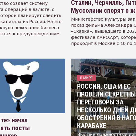
Сталин, Черчилль, Гит
тво создает систему
а операций в валюте, с
Муссолини спорят о ж
оторой планирует следить
Министерство культуры зап
капитала из России. На это
показ фильма Александра 
кнуло нежелание бизнеса
«Сказка», вышедшего в 2022
аться к предупреждениям
фестивале КАРО.Арт, котор
проходит в Москве с 10 по 
В МИРЕ
РОССИЯ, США И ЕС
ПРОВЕЛИ СЕКРЕТНЫ
ПЕРЕГОВОРЫ ЗА
НЕСКОЛЬКО ДНЕЙ Д
ОБОСТРЕНИЯ В НАГ
те» начал
КАРАБАХЕ
вать посты
Высшие должностные ли
нников