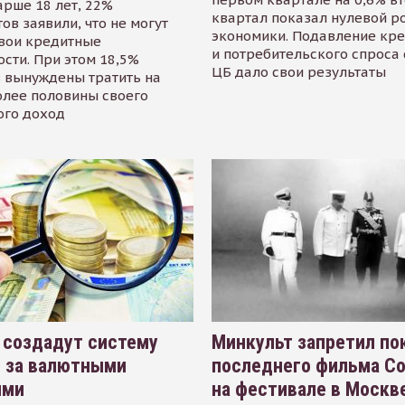
арше 18 лет, 22%
квартал показал нулевой р
ов заявили, что не могут
экономики. Подавление кр
свои кредитные
и потребительского спроса
сти. При этом 18,5%
ЦБ дало свои результаты
 вынуждены тратить на
олее половины своего
ого доход
 создадут систему
Минкульт запретил по
я за валютными
последнего фильма С
ями
на фестивале в Москве