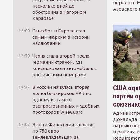
передать М
несколько дней до
Азовского 
обострения в Нагорном
Карабахе
16:09
Сентябрь в Европе стал
самым жарким в истории
наблюдений
12:39
Чехия стала второй после
Германии страной, где
конфисковали автомобиль с
российскими номерами
США одоб
18:32
В России началась вторая
волна блокировок VPN по
партии о
одному из самых
союзник
распространенных и удобных
протоколов WireGuard
Администр
Дональда 
17:07
Власти Финляндии заплатят
партию во
по 750 евро
в рамках м
землевладельцам за
Requirement