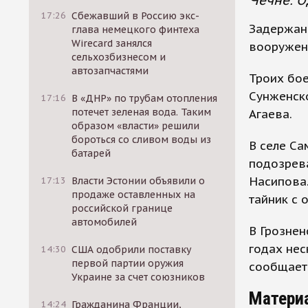
Чечне. О
17:26
Сбежавший в Россию экс-
Задержан
глава немецкого финтеха
Wirecard занялся
вооружен
сельхозбизнесом и
автозапчастями
Троих бо
Сунженско
17:16
В «ДНР» по трубам отопления
потечет зеленая вода. Таким
Агаева.
образом «власти» решили
бороться со сливом воды из
В селе С
батарей
подозрева
Насипова.
17:13
Власти Эстонии объявили о
продаже оставленных на
тайник с 
российской границе
автомобилей
В Грознен
годах нес
14:30
США одобрили поставку
первой партии оружия
сообщает
Украине за счет союзников
Матери
14:24
Гражданина Франции,