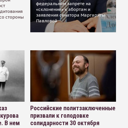
федеральном запрете на
ост
«склонение» к абортам и
едитования
заявления сенатора Маргариты
 со стороны
Павловой
каз
Российские политзаключенные
окурова
призвали к голодовке
. В нем
солидарности 30 октября