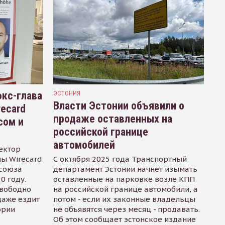
кс-глава
ЭСТОНИЯ
Власти Эстонии объявили о
recard
продаже оставленных на
сом и
российской границе
автомобилей
ектор
ы Wirecard
С октября 2025 года Транспортный
осоюза
департамент Эстонии начнет изымать
0 году.
оставленные на парковке возле КПП
свободно
на российской границе автомобили, а
даже ездит
потом - если их законные владельцы
ории
не объявятся через месяц - продавать.
Об этом сообщает эстонское издание