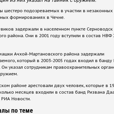
дин из них указал на тайник с оружием.
ы шестеро подозреваемых в участии в незаконных
ных формированиях в Чечне.
евиков задержали в населенном пункте Серноводск
го района. Они в 2001 году вступили в состав НВФ
амашки Ачхой-Мартановского района задержали
емого, который в 2003-2005 годах входил в банду 
 Он указал сотрудникам правоохранительных орган
оружием.
ском районе арестовали двух человек, которые в 19
колько месяцев входили в состав банд Ризвана Даа
 РИА Новости.
алы по теме