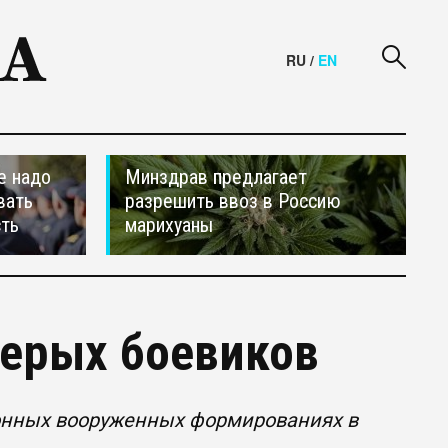
RU
/
EN
е надо
Минздрав предлагает
вать
разрешить ввоз в Россию
сть
марихуаны
терых боевиков
онных вооруженных формированиях в