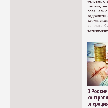
человек ст
респондент
погашать 
задолженно
заемщиков
выплаты б
ежемесячн
В России
контрол
операци