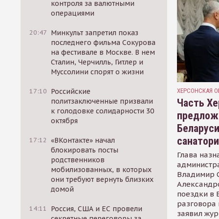
контроля за валютными
операциями
20:47
Минкульт запретил показ
последнего фильма Сокурова
на фестивале в Москве. В нем
Сталин, Черчилль, Гитлер и
Муссолини спорят о жизни
ХЕРСОНСКАЯ О
17:10
Российские
Часть Хе
политзаключенные призвали
к голодовке солидарности 30
предлож
октября
Беларуси
санатор
17:12
«ВКонтакте» начал
блокировать посты
Глава назн
родственников
администр
мобилизованных, в которых
Владимир С
они требуют вернуть близких
Александр
домой
поездки в 
разговора 
14:11
Россия, США и ЕС провели
заявил жур
секретные переговоры за