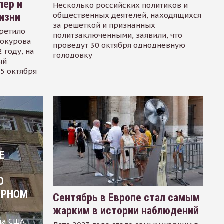
лер и
Несколько российских политиков и
общественных деятелей, находящихся
изни
за решеткой и признанных
ретило
политзаключенными, заявили, что
Сокурова
проведут 30 октября однодневную
 году, на
голодовку
ый
15 октября
Е
О
ОРНОМ
Сентябрь в Европе стал самым
жарким в истории наблюдений
ца США,