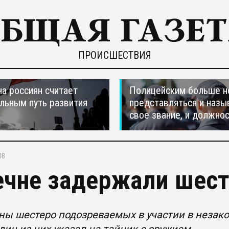
ПРОИСШЕСТВИЯ
а россиян считает
Полицейским больше н
льным путь развития
представляться и назы
свое звание, и должно
08
ечне задержали шес
ны шестеро подозреваемых в участии в незак