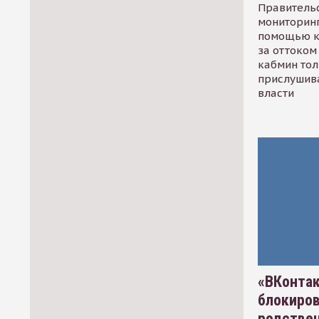
Правительс
мониторинг
помощью к
за оттоком 
кабмин тол
прислушив
власти
«ВКонтак
блокиро
родстве