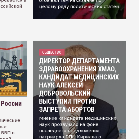
отбывал там наказание по
оссийской
целому ряду политических статей
ОБЩЕСТВО
ДИРЕКТОР ДЕПАРТАМЕНТА
ЗДРАВООХРАНЕНИЯ ХМАО,
КАНДИДАТ МЕДИЦИНСКИХ
НАУК АЛЕКСЕЙ
ДОБРОВОЛЬСКИЙ
ВЫСТУПИЛ ПРОТИВ
 России
ЗАПРЕТА АБОРТОВ
Мнение кандидата медицинских
мические
наук прозвучало на фоне
все
последнего предложения
 ВВП в
патриарха РПЦ Кирилла о
торой