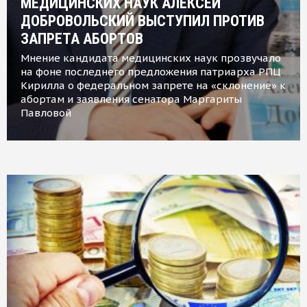
МЕДИЦИНСКИХ НАУК АЛЕКСЕЙ
ДОБРОВОЛЬСКИЙ ВЫСТУПИЛ ПРОТИВ
ЗАПРЕТА АБОРТОВ
Мнение кандидата медицинских наук прозвучало
на фоне последнего предложения патриарха РПЦ
Кирилла о федеральном запрете на «склонение» к
абортам и заявления сенатора Маргариты
Павловой