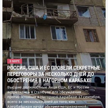
В МИРЕ
РОССИЯ, США И ЕС ПРОВЕЛИ СЕКРЕТНЫЕ
ПЕРЕГОВОРЫ ЗА НЕСКОЛЬКО ДНЕЙ ДО
ОБОСТРЕНИЯ В НАГОРНОМ КАРАБАХЕ
Высшие должностные лица США, ЕС и России
встретились в Стамбуле для обсуждения
противостояния в Нагорном Карабахе 17 сентября,
всего за несколько дней до того, как
Азербайджан начал обстрел непризнанной