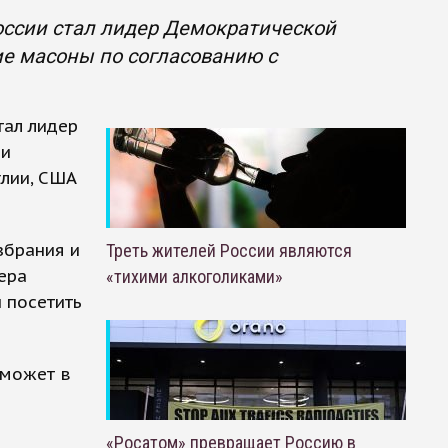
оссии стал лидер Демократической
ие масоны по согласованию с
тал лидер
ли
глии, США
збрания и
Треть жителей России являются
ера
«тихими алкоголиками»
 посетить
сможет в
«Росатом» превращает Россию в