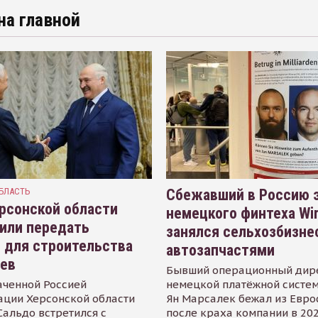
на главной
БЛАСТЬ
Сбежавший в Россию э
рсонской области
немецкого финтеха Wi
или передать
занялся сельхозбизне
 для строительства
автозапчастями
иев
Бывший операционный дир
аченной Россией
немецкой платёжной систем
ации Херсонской области
Ян Марсалек бежал из Евр
альдо встретился с
после краха компании в 202