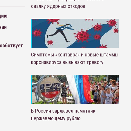
свалку ядерных отходов
цию
нии
особствует
Симптомы «кентавра» и новые штаммы
коронавируса вызывают тревогу
В России заржавел памятник
нержавеющему рублю