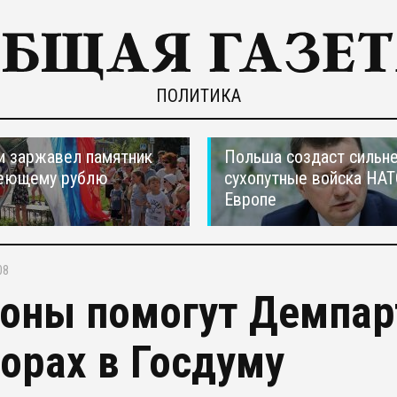
ПОЛИТИКА
и заржавел памятник
Польша создаст сильн
еющему рублю
сухопутные войска НАТ
Европе
08
оны помогут Демпар
орах в Госдуму