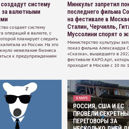
 создадут систему
Минкульт запретил по
я за валютными
последнего фильма С
ями
на фестивале в Москве
Сталин, Черчилль, Гит
тво создает систему
а операций в валюте, с
Муссолини спорят о ж
оторой планирует следить
Министерство культуры зап
капитала из России. На это
показ фильма Александра 
кнуло нежелание бизнеса
«Сказка», вышедшего в 2022
аться к предупреждениям
фестивале КАРО.Арт, котор
проходит в Москве с 10 по 
В МИРЕ
РОССИЯ, США И ЕС
ПРОВЕЛИ СЕКРЕТНЫ
ПЕРЕГОВОРЫ ЗА
НЕСКОЛЬКО ДНЕЙ Д