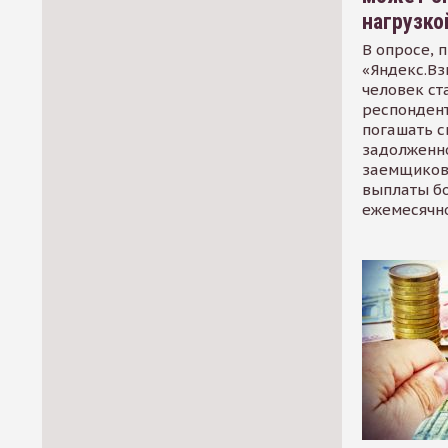
нагрузко
В опросе, 
«Яндекс.Вз
человек ст
респондент
погашать 
задолженно
заемщиков
выплаты б
ежемесячн