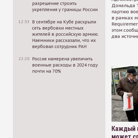
разрешение строить
Дональда 
укрепления у границы России
партию во
в рамках м
12:53
В сентябре на Кубе раскрыли
Requirement
сеть вербовки местных
этом сообщ
жителей в российскую армию.
два источн
Наемники рассказали, что их
вербовал сотрудник РАН
22:20
Россия намерена увеличить
военные расходы в 2024 году
почти на 70%
Каждый 
может сп