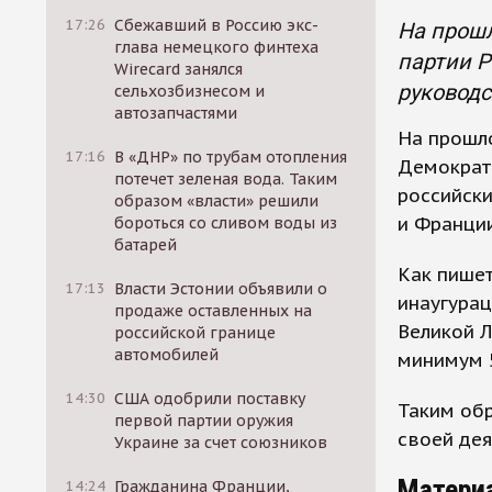
17:26
Сбежавший в Россию экс-
На прошл
глава немецкого финтеха
партии Р
Wirecard занялся
руководс
сельхозбизнесом и
автозапчастями
На прошло
17:16
В «ДНР» по трубам отопления
Демократи
потечет зеленая вода. Таким
российски
образом «власти» решили
и Франции
бороться со сливом воды из
батарей
Как пишет
17:13
Власти Эстонии объявили о
инаугурац
продаже оставленных на
Великой Л
российской границе
автомобилей
минимум 
14:30
США одобрили поставку
Таким об
первой партии оружия
своей дея
Украине за счет союзников
Матери
14:24
Гражданина Франции,