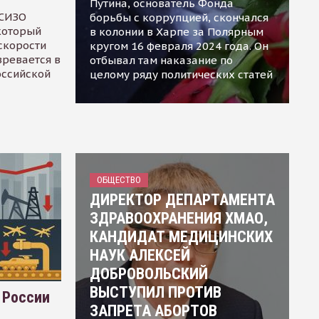
Путина, основатель Фонда
 СИЗО
борьбы с коррупцией, скончался
 который
в колонии в Харпе за Полярным
скорости
кругом 16 февраля 2024 года. Он
зревается в
отбывал там наказание по
оссийской
целому ряду политических статей
ОБЩЕСТВО
ДИРЕКТОР ДЕПАРТАМЕНТА
ЗДРАВООХРАНЕНИЯ ХМАО,
КАНДИДАТ МЕДИЦИНСКИХ
НАУК АЛЕКСЕЙ
ДОБРОВОЛЬСКИЙ
ВЫСТУПИЛ ПРОТИВ
 России
ЗАПРЕТА АБОРТОВ