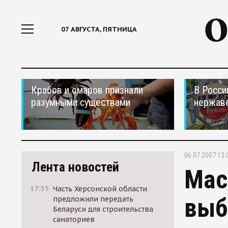
07 АВГУСТА, ПЯТНИЦА
Крабов и омаров признали
В Росси
разумными существами
нержав
06.07.2007 13:
Лента новостей
Мас
17:35
Часть Херсонской области
выб
предложили передать
Беларуси для строительства
санаториев