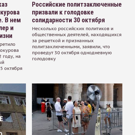
каз
Российские политзаключенные
окурова
призвали к голодовке
. В нем
солидарности 30 октября
лер и
Несколько российских политиков и
общественных деятелей, находящихся
изни
за решеткой и признанных
ретило
политзаключенными, заявили, что
Сокурова
проведут 30 октября однодневную
 году, на
голодовку
ый
15 октября
Е
О