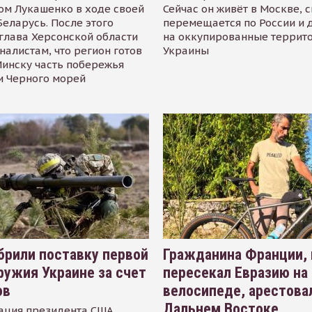
ом Лукашенко в ходе своей
Сейчас он живёт в Москве, 
Беларусь. После этого
перемещается по России и 
глава Херсонской области
на оккупированные террит
налистам, что регион готов
Украины
инску часть побережья
и Черного морей
рили поставку первой
Гражданина Франции,
ружия Украине за счет
пересекал Евразию на
ов
велосипеде, арестова
Дальнем Востоке
ация президента США