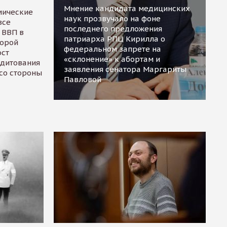
Мнение кандидата медицинских
мические
наук прозвучало на фоне
все
последнего предложения
 ВВП в
патриарха РПЦ Кирилла о
торой
федеральном запрете на
ост
«склонение» к абортам и
едитования
заявления сенатора Маргариты
 со стороны
Павловой