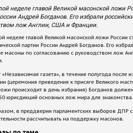
ой неделе главой Великой масонской ложи Р
оссии Андрей Богданов. Его избрали российск
твом лож Англии, США и Франции.
й неделе главой Великой масонской ложи России с
ческой партии России Андрей Богданов. Его избра
е масоны по согласованию с руководством лож Ан
.
 «Независимая газета», в течение полугода после и
ии (церемония приведения к присяге Великого маст
ожи происходит в день избрания) Богданов должен
50 юрисдикций основных лож мира для знакомства.
разом, в преддверии парламентских выборов ДПР 
тельности рассчитывать на поддержку масонов.
алы по теме