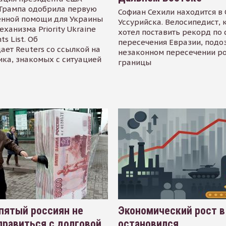
Трампа одобрила первую
Софиан Сехили находится в
енной помощи для Украины
Уссурийска. Велосипедист,
еханизма Priority Ukraine
хотел поставить рекорд по 
s List. Об
пересечения Евразии, подо
ает Reuters со ссылкой на
незаконном пересечении р
ика, знакомых с ситуацией
границы
пятый россиян не
Экономический рост в
равиться с долговой
остановился