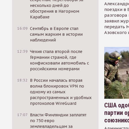
Александр
несколько дней до
поездки в 
обострения в Нагорном
разговора 
Карабахе
заявил жур
передать М
16:09
Сентябрь в Европе стал
Азовского 
самым жарким в истории
наблюдений
12:39
Чехия стала второй после
Германии страной, где
конфисковали автомобиль с
российскими номерами
18:32
В России началась вторая
волна блокировок VPN по
одному из самых
распространенных и удобных
протоколов WireGuard
США одоб
партии о
17:07
Власти Финляндии заплатят
союзник
по 750 евро
землевладельцам за
Администр