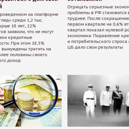
й
Отрицать серьезные эконо
проблемы в РФ становится 
проведенном на платформе
труднее. После сокращения
гляд» среди 1,2 тыс.
первом квартале на 0,6% в
арше 18 лет, 22%
квартал показал нулевой р
ов заявили, что не могут
экономики. Подавление кр
свои кредитные
и потребительского спроса
сти. При этом 18,5%
ЦБ дало свои результаты
 вынуждены тратить на
олее половины своего
ого доход