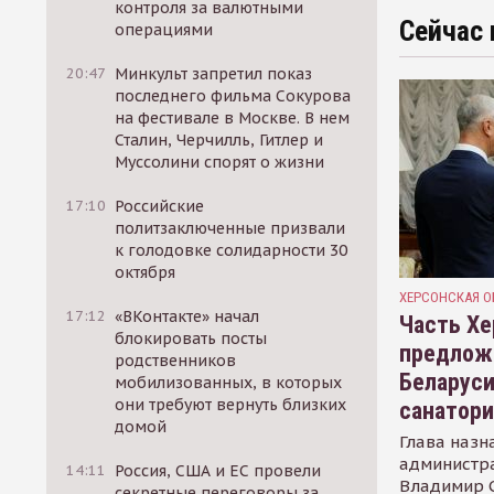
контроля за валютными
Сейчас 
операциями
20:47
Минкульт запретил показ
последнего фильма Сокурова
на фестивале в Москве. В нем
Сталин, Черчилль, Гитлер и
Муссолини спорят о жизни
17:10
Российские
политзаключенные призвали
к голодовке солидарности 30
октября
ХЕРСОНСКАЯ О
17:12
«ВКонтакте» начал
Часть Хе
блокировать посты
предлож
родственников
Беларуси
мобилизованных, в которых
они требуют вернуть близких
санатор
домой
Глава назн
администр
14:11
Россия, США и ЕС провели
Владимир С
секретные переговоры за