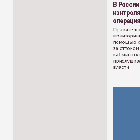
В России
контрол
операци
Правительс
мониторинг
помощью к
за оттоком 
кабмин тол
прислушив
власти