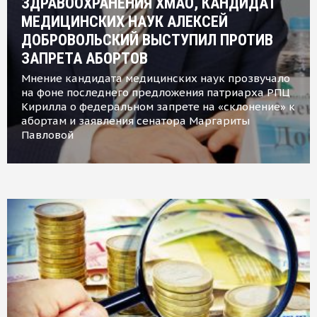
ЗДРАВООХРАНЕНИЯ ХМАО, КАНДИДАТ
МЕДИЦИНСКИХ НАУК АЛЕКСЕЙ
ДОБРОВОЛЬСКИЙ ВЫСТУПИЛ ПРОТИВ
ЗАПРЕТА АБОРТОВ
Мнение кандидата медицинских наук прозвучало
на фоне последнего предложения патриарха РПЦ
Кирилла о федеральном запрете на «склонение» к
абортам и заявления сенатора Маргариты
Павловой