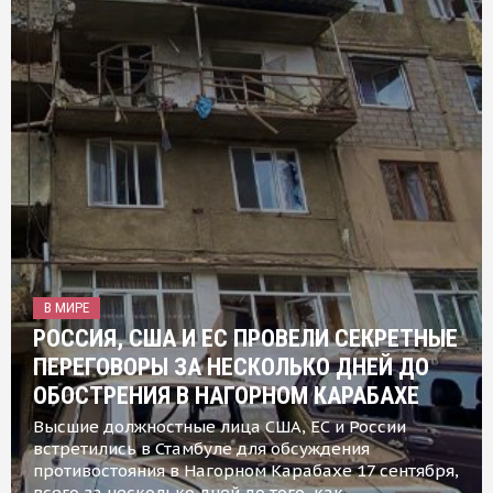
В МИРЕ
РОССИЯ, США И ЕС ПРОВЕЛИ СЕКРЕТНЫЕ
ПЕРЕГОВОРЫ ЗА НЕСКОЛЬКО ДНЕЙ ДО
ОБОСТРЕНИЯ В НАГОРНОМ КАРАБАХЕ
Высшие должностные лица США, ЕС и России
встретились в Стамбуле для обсуждения
противостояния в Нагорном Карабахе 17 сентября,
всего за несколько дней до того, как