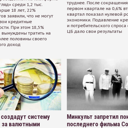
труднее. После сокращения
гляд» среди 1,2 тыс.
первом квартале на 0,6% в
арше 18 лет, 22%
квартал показал нулевой р
ов заявили, что не могут
экономики. Подавление кр
свои кредитные
и потребительского спроса
сти. При этом 18,5%
ЦБ дало свои результаты
 вынуждены тратить на
олее половины своего
ого доход
 создадут систему
Минкульт запретил по
я за валютными
последнего фильма С