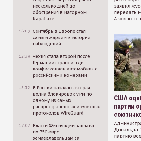
заявил жур
несколько дней до
передать М
обострения в Нагорном
Азовского 
Карабахе
16:09
Сентябрь в Европе стал
самым жарким в истории
наблюдений
12:39
Чехия стала второй после
Германии страной, где
конфисковали автомобиль с
российскими номерами
18:32
В России началась вторая
волна блокировок VPN по
США одоб
одному из самых
партии о
распространенных и удобных
протоколов WireGuard
союзник
Администр
17:07
Власти Финляндии заплатят
Дональда 
по 750 евро
партию во
землевладельцам за