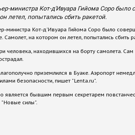
ер-министра Кот-д'Ивуара Гийома Соро было 
он летел, попытались сбить ракетой.
ер-министра Кот-д'Ивуара Гийома Соро было совер
. Самолет, на котором он летел, попытались сбить р
ри человека, находившихся на борту самолета. Сам
острадал.
лагополучно приземлился в Буаке. Аэропорт немед
илами безопасности, пишет "Lenta.ru".
ро является бывшим первым секретарем повстанче
"Новые силы".