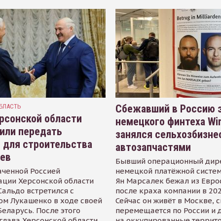
БЛАСТЬ
Сбежавший в Россию э
рсонской области
немецкого финтеха Wi
или передать
занялся сельхозбизне
 для строительства
автозапчастями
иев
Бывший операционный дир
аченной Россией
немецкой платёжной систем
ации Херсонской области
Ян Марсалек бежал из Евр
альдо встретился с
после краха компании в 202
ом Лукашенко в ходе своей
Сейчас он живёт в Москве, 
Беларусь. После этого
перемещается по России и 
глава Херсонской области
на оккупированные террит