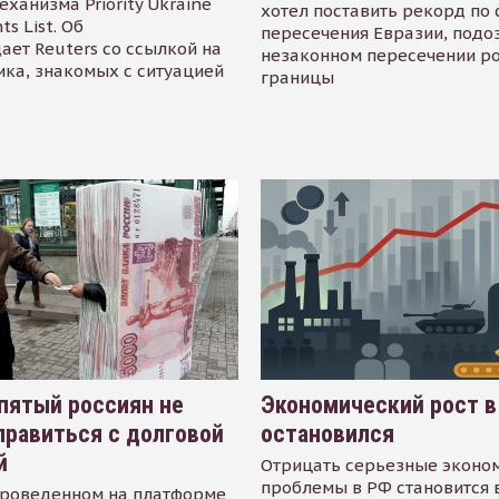
еханизма Priority Ukraine
хотел поставить рекорд по 
s List. Об
пересечения Евразии, подо
ает Reuters со ссылкой на
незаконном пересечении р
ика, знакомых с ситуацией
границы
пятый россиян не
Экономический рост в
равиться с долговой
остановился
й
Отрицать серьезные эконо
проблемы в РФ становится 
проведенном на платформе