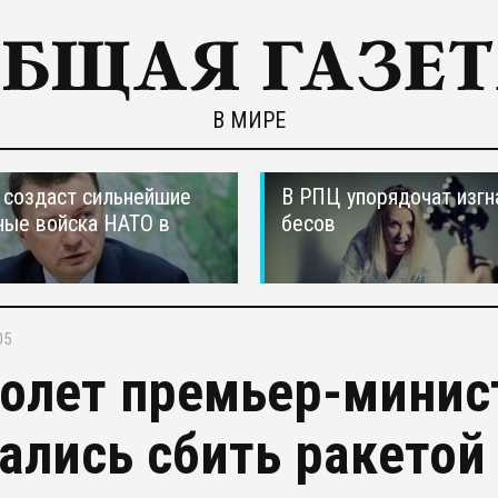
В МИРЕ
создаст сильнейшие
В РПЦ упорядочат изгн
ные войска НАТО в
бесов
05
олет премьер-минист
ались сбить ракетой