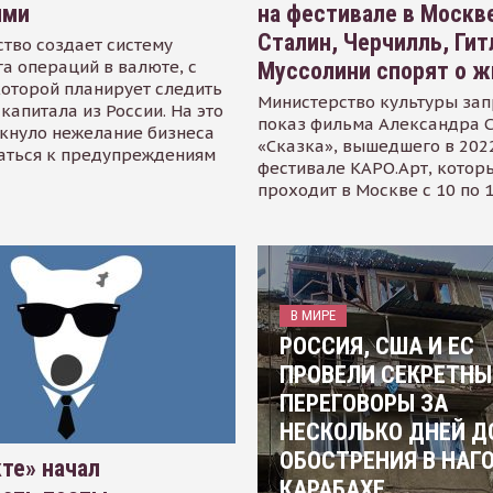
ями
на фестивале в Москве
Сталин, Черчилль, Гит
тво создает систему
а операций в валюте, с
Муссолини спорят о ж
оторой планирует следить
Министерство культуры зап
капитала из России. На это
показ фильма Александра 
кнуло нежелание бизнеса
«Сказка», вышедшего в 2022
аться к предупреждениям
фестивале КАРО.Арт, котор
проходит в Москве с 10 по 
В МИРЕ
РОССИЯ, США И ЕС
ПРОВЕЛИ СЕКРЕТНЫ
ПЕРЕГОВОРЫ ЗА
НЕСКОЛЬКО ДНЕЙ Д
ОБОСТРЕНИЯ В НАГ
те» начал
КАРАБАХЕ