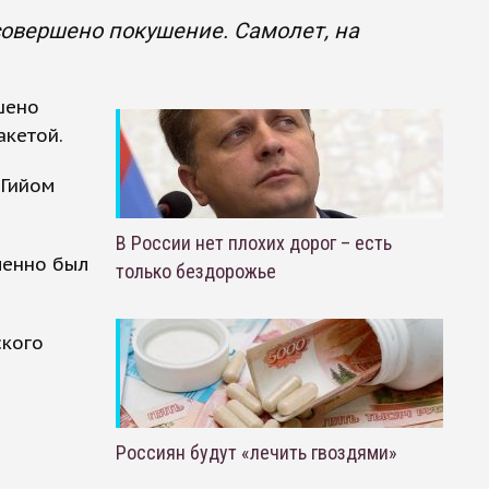
совершено покушение. Самолет, на
шено
акетой.
 Гийом
В России нет плохих дорог – есть
ленно был
только бездорожье
ского
Россиян будут «лечить гвоздями»