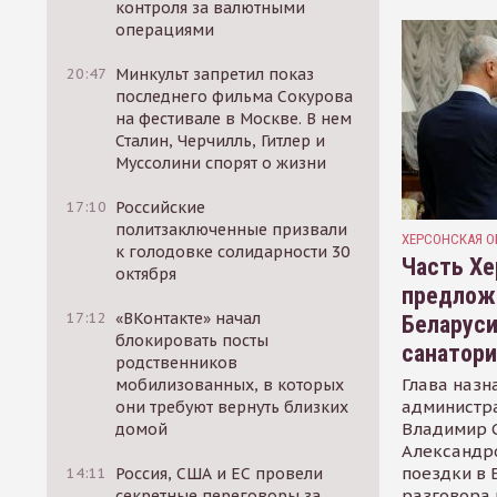
контроля за валютными
операциями
20:47
Минкульт запретил показ
последнего фильма Сокурова
на фестивале в Москве. В нем
Сталин, Черчилль, Гитлер и
Муссолини спорят о жизни
17:10
Российские
политзаключенные призвали
ХЕРСОНСКАЯ О
к голодовке солидарности 30
Часть Хе
октября
предлож
17:12
«ВКонтакте» начал
Беларуси
блокировать посты
санатор
родственников
Глава назн
мобилизованных, в которых
администр
они требуют вернуть близких
Владимир С
домой
Александр
поездки в 
14:11
Россия, США и ЕС провели
разговора 
секретные переговоры за