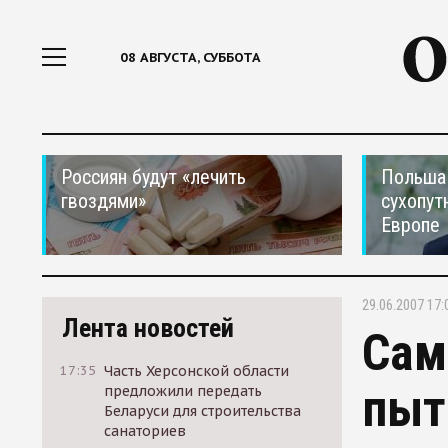
08 АВГУСТА, СУББОТА
Россиян будут «лечить
Польша 
гвоздями»
сухопут
Европе
29.06.2007 17:
Лента новостей
Сам
17:35
Часть Херсонской области
пыт
предложили передать
Беларуси для строительства
санаториев