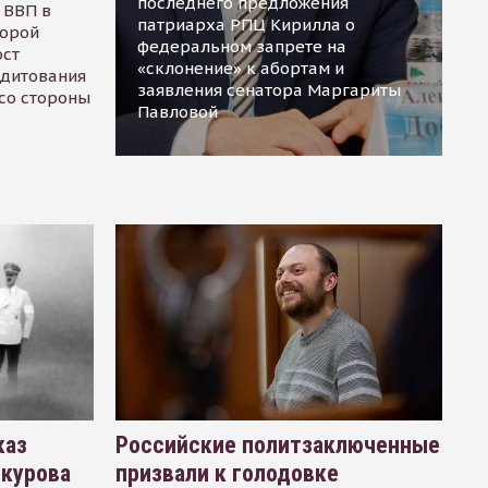
последнего предложения
 ВВП в
патриарха РПЦ Кирилла о
торой
федеральном запрете на
ост
«склонение» к абортам и
едитования
заявления сенатора Маргариты
 со стороны
Павловой
каз
Российские политзаключенные
окурова
призвали к голодовке