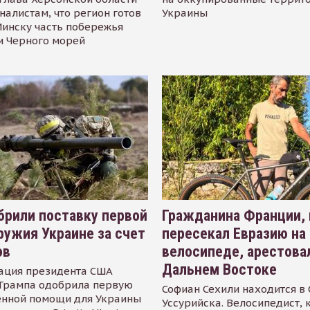
налистам, что регион готов
Украины
инску часть побережья
и Черного морей
рили поставку первой
Гражданина Франции,
ружия Украине за счет
пересекал Евразию на
ов
велосипеде, арестова
Дальнем Востоке
ация президента США
Трампа одобрила первую
Софиан Сехили находится в
енной помощи для Украины
Уссурийска. Велосипедист,