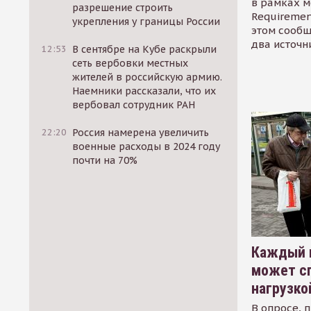
в рамках м
разрешение строить
Requirement
укрепления у границы России
этом сообщ
два источн
12:53
В сентябре на Кубе раскрыли
сеть вербовки местных
жителей в российскую армию.
Наемники рассказали, что их
вербовал сотрудник РАН
22:20
Россия намерена увеличить
военные расходы в 2024 году
почти на 70%
Каждый 
может сп
нагрузко
В опросе, 