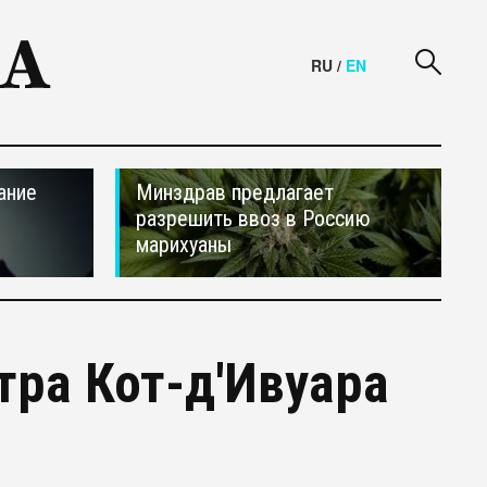
RU
/
EN
ание
Минздрав предлагает
разрешить ввоз в Россию
марихуаны
ра Кот-д'Ивуара