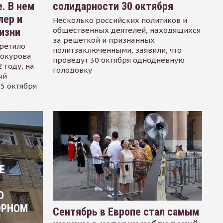
. В нем
солидарности 30 октября
лер и
Несколько российских политиков и
общественных деятелей, находящихся
изни
за решеткой и признанных
ретило
политзаключенными, заявили, что
Сокурова
проведут 30 октября однодневную
 году, на
голодовку
ый
15 октября
Е
О
ОРНОМ
Сентябрь в Европе стал самым