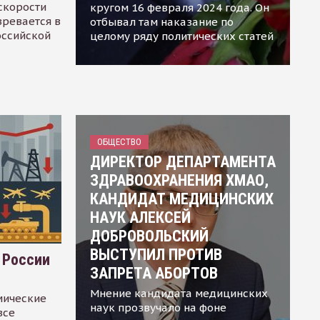
скорости
кругом 16 февраля 2024 года. Он
зревается в
отбывал там наказание по
оссийской
целому ряду политических статей
ОБЩЕСТВО
ДИРЕКТОР ДЕПАРТАМЕНТА
ЗДРАВООХРАНЕНИЯ ХМАО,
КАНДИДАТ МЕДИЦИНСКИХ
НАУК АЛЕКСЕЙ
ДОБРОВОЛЬСКИЙ
ВЫСТУПИЛ ПРОТИВ
 России
ЗАПРЕТА АБОРТОВ
Мнение кандидата медицинских
мические
наук прозвучало на фоне
все