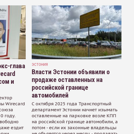
кс-глава
ЭСТОНИЯ
Власти Эстонии объявили о
recard
продаже оставленных на
сом и
российской границе
автомобилей
ектор
ы Wirecard
С октября 2025 года Транспортный
осоюза
департамент Эстонии начнет изымать
0 году.
оставленные на парковке возле КПП
свободно
на российской границе автомобили, а
даже ездит
потом - если их законные владельцы
ории
не объявятся через месяц - продавать.