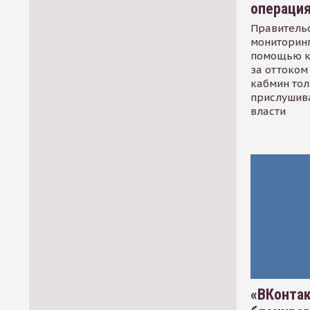
операци
Правительс
мониторинг
помощью к
за оттоком 
кабмин тол
прислушив
власти
«ВКонтак