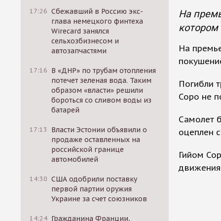
17:26
Сбежавший в Россию экс-
На премь
глава немецкого финтеха
котором 
Wirecard занялся
сельхозбизнесом и
На премь
автозапчастями
покушение
17:16
В «ДНР» по трубам отопления
потечет зеленая вода. Таким
Погибли т
образом «власти» решили
Соро не п
бороться со сливом воды из
батарей
Самолет б
17:13
Власти Эстонии объявили о
оцеплен с
продаже оставленных на
российской границе
Гийом Со
автомобилей
движения 
14:30
США одобрили поставку
первой партии оружия
Украине за счет союзников
14:24
Гражданина Франции,