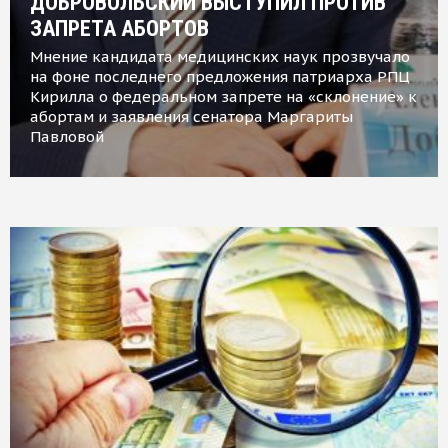
ДОБРОВОЛЬСКИЙ ВЫСТУПИЛ ПРОТИВ
ЗАПРЕТА АБОРТОВ
Мнение кандидата медицинских наук прозвучало
на фоне последнего предложения патриарха РПЦ
Кирилла о федеральном запрете на «склонение» к
абортам и заявления сенатора Маргариты
Павловой