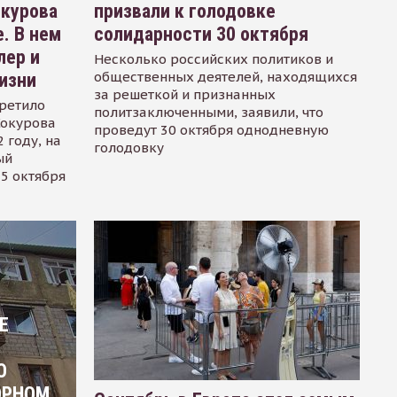
окурова
призвали к голодовке
. В нем
солидарности 30 октября
лер и
Несколько российских политиков и
общественных деятелей, находящихся
изни
за решеткой и признанных
ретило
политзаключенными, заявили, что
Сокурова
проведут 30 октября однодневную
 году, на
голодовку
ый
15 октября
Е
О
ОРНОМ