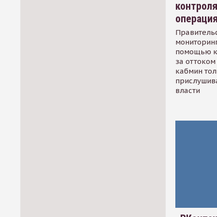
контрол
операци
Правительс
мониторинг
помощью к
за оттоком 
кабмин тол
прислушив
власти