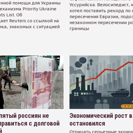
енной помощи для Украины
Уссурийска. Велосипедист,
еханизма Priority Ukraine
хотел поставить рекорд по 
s List. Об
пересечения Евразии, подо
ает Reuters со ссылкой на
незаконном пересечении р
ика, знакомых с ситуацией
границы
пятый россиян не
Экономический рост в
равиться с долговой
остановился
й
Отрицать серьезные эконо