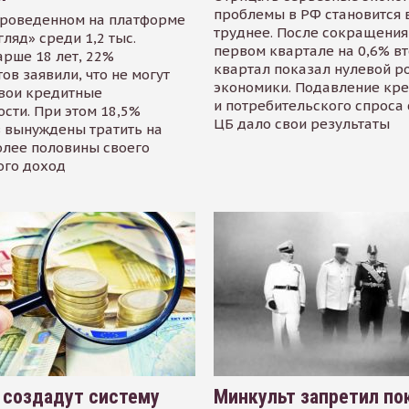
проблемы в РФ становится 
проведенном на платформе
труднее. После сокращения
гляд» среди 1,2 тыс.
первом квартале на 0,6% в
арше 18 лет, 22%
квартал показал нулевой р
ов заявили, что не могут
экономики. Подавление кр
свои кредитные
и потребительского спроса
сти. При этом 18,5%
ЦБ дало свои результаты
 вынуждены тратить на
олее половины своего
ого доход
 создадут систему
Минкульт запретил по