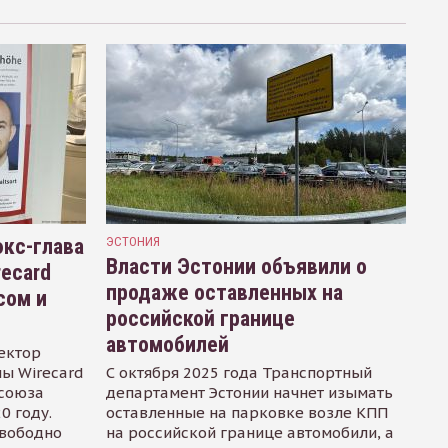
кс-глава
ЭСТОНИЯ
Власти Эстонии объявили о
recard
продаже оставленных на
сом и
российской границе
автомобилей
ектор
ы Wirecard
С октября 2025 года Транспортный
осоюза
департамент Эстонии начнет изымать
0 году.
оставленные на парковке возле КПП
свободно
на российской границе автомобили, а