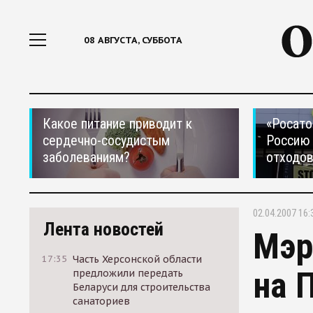
08 АВГУСТА, СУББОТА
Какое питание приводит к
«Росато
сердечно-сосудистым
Россию 
заболеваниям?
отходо
02.04.2007 16:
Лента новостей
Мэр
17:35
Часть Херсонской области
на 
предложили передать
Беларуси для строительства
санаториев