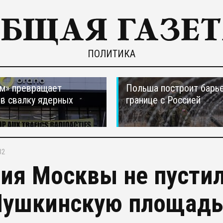
ПОЛИТИКА
м» превращает
Польша построит барье
в свалку ядерных
границе с Россией
в
32
ия Москвы не пустил
Пушкинскую площадь