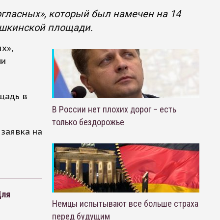
гласных», который был намечен на 14
ушкинской площади.
х»,
ли
щадь в
В России нет плохих дорог – есть
только бездорожье
 заявка на
Для
Немцы испытывают все больше страха
перед будущим