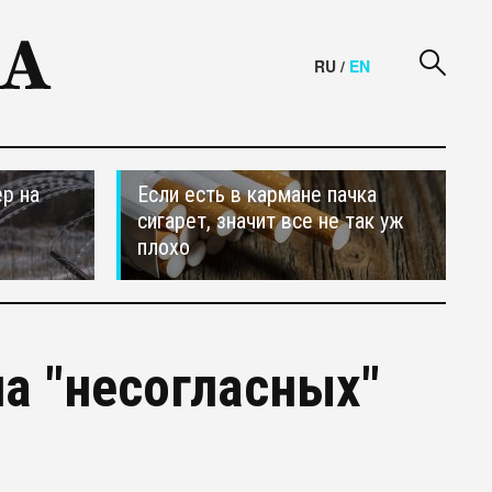
RU
/
EN
р на
Если есть в кармане пачка
сигарет, значит все не так уж
плохо
а "несогласных"