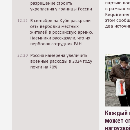
партию во
разрешение строить
в рамках м
укрепления у границы России
Requirement
этом сообщ
12:53
В сентябре на Кубе раскрыли
два источн
сеть вербовки местных
жителей в российскую армию.
Наемники рассказали, что их
вербовал сотрудник РАН
22:20
Россия намерена увеличить
военные расходы в 2024 году
почти на 70%
Каждый 
может сп
нагрузко