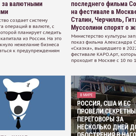
я за валютными
последнего фильма С
ями
на фестивале в Москве
Сталин, Черчилль, Гит
тво создает систему
а операций в валюте, с
Муссолини спорят о ж
оторой планирует следить
Министерство культуры зап
капитала из России. На это
показ фильма Александра 
кнуло нежелание бизнеса
«Сказка», вышедшего в 2022
аться к предупреждениям
фестивале КАРО.Арт, котор
проходит в Москве с 10 по 
В МИРЕ
РОССИЯ, США И ЕС
ПРОВЕЛИ СЕКРЕТНЫ
ПЕРЕГОВОРЫ ЗА
НЕСКОЛЬКО ДНЕЙ Д
ОБОСТРЕНИЯ В НАГ