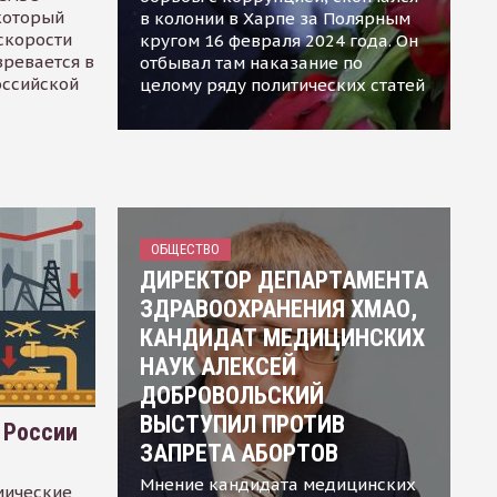
 который
в колонии в Харпе за Полярным
скорости
кругом 16 февраля 2024 года. Он
зревается в
отбывал там наказание по
оссийской
целому ряду политических статей
ОБЩЕСТВО
ДИРЕКТОР ДЕПАРТАМЕНТА
ЗДРАВООХРАНЕНИЯ ХМАО,
КАНДИДАТ МЕДИЦИНСКИХ
НАУК АЛЕКСЕЙ
ДОБРОВОЛЬСКИЙ
ВЫСТУПИЛ ПРОТИВ
 России
ЗАПРЕТА АБОРТОВ
Мнение кандидата медицинских
мические