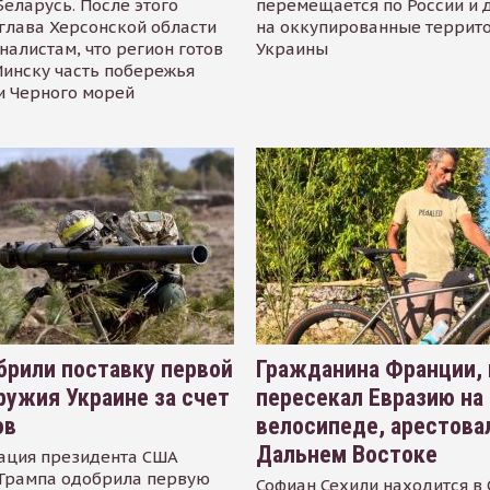
Беларусь. После этого
перемещается по России и 
глава Херсонской области
на оккупированные террит
налистам, что регион готов
Украины
инску часть побережья
и Черного морей
рили поставку первой
Гражданина Франции,
ружия Украине за счет
пересекал Евразию на
ов
велосипеде, арестова
Дальнем Востоке
ация президента США
Трампа одобрила первую
Софиан Сехили находится в