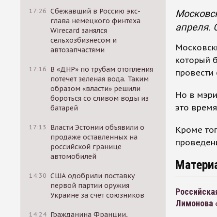
17:26
Сбежавший в Россию экс-
Московск
глава немецкого финтеха
апреля. 
Wirecard занялся
сельхозбизнесом и
Московски
автозапчастями
который б
17:16
В «ДНР» по трубам отопления
провести 
потечет зеленая вода. Таким
образом «власти» решили
Но в мэр
бороться со сливом воды из
это время
батарей
17:13
Власти Эстонии объявили о
Кроме тог
продаже оставленных на
проведен
российской границе
автомобилей
Матери
14:30
США одобрили поставку
первой партии оружия
Российская
Украине за счет союзников
Лимонова «
14:24
Гражданина Франции,