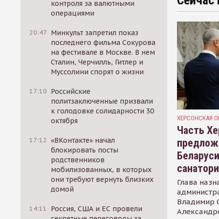
Сейчас 
контроля за валютными
операциями
20:47
Минкульт запретил показ
последнего фильма Сокурова
на фестивале в Москве. В нем
Сталин, Черчилль, Гитлер и
Муссолини спорят о жизни
17:10
Российские
политзаключенные призвали
к голодовке солидарности 30
ХЕРСОНСКАЯ О
октября
Часть Хе
17:12
«ВКонтакте» начал
предлож
блокировать посты
Беларуси
родственников
санатор
мобилизованных, в которых
они требуют вернуть близких
Глава назн
домой
администр
Владимир С
14:11
Россия, США и ЕС провели
Александр
секретные переговоры за