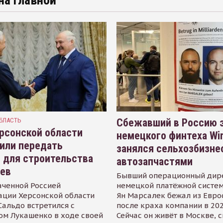
на главной
БЛАСТЬ
Сбежавший в Россию э
рсонской области
немецкого финтеха Wi
или передать
занялся сельхозбизне
 для строительства
автозапчастями
иев
Бывший операционный дир
аченной Россией
немецкой платёжной систем
ации Херсонской области
Ян Марсалек бежал из Евр
альдо встретился с
после краха компании в 202
ом Лукашенко в ходе своей
Сейчас он живёт в Москве, 