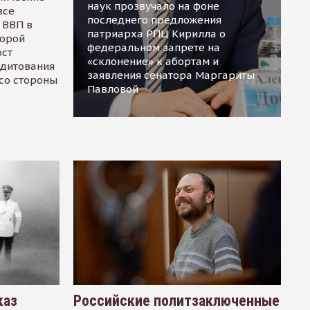
наук прозвучало на фоне
все
последнего предложения
 ВВП в
патриарха РПЦ Кирилла о
торой
федеральном запрете на
ост
«склонение» к абортам и
едитования
заявления сенатора Маргариты
 со стороны
Павловой
каз
Российские политзаключенные