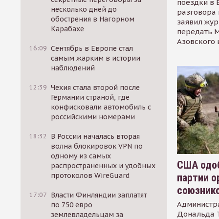
поездки в 
несколько дней до
разговора 
обострения в Нагорном
заявил жур
Карабахе
передать М
Азовского 
16:09
Сентябрь в Европе стал
самым жарким в истории
наблюдений
12:39
Чехия стала второй после
Германии страной, где
конфисковали автомобиль с
российскими номерами
18:32
В России началась вторая
волна блокировок VPN по
одному из самых
США одоб
распространенных и удобных
протоколов WireGuard
партии о
союзник
17:07
Власти Финляндии заплатят
Администр
по 750 евро
Дональда 
землевладельцам за