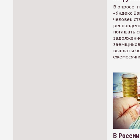
В опросе, 
«Яндекс.Вз
человек ст
респондент
погашать 
задолженно
заемщиков
выплаты б
ежемесячн
В России