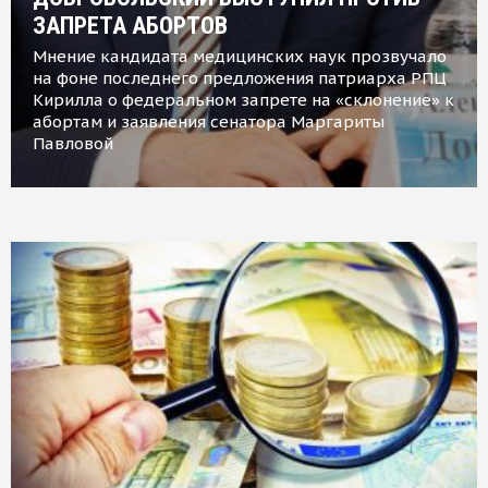
ЗАПРЕТА АБОРТОВ
Мнение кандидата медицинских наук прозвучало
на фоне последнего предложения патриарха РПЦ
Кирилла о федеральном запрете на «склонение» к
абортам и заявления сенатора Маргариты
Павловой