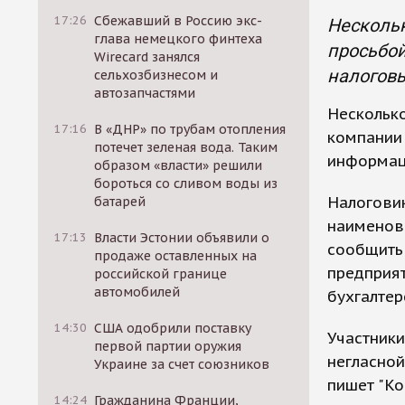
17:26
Сбежавший в Россию экс-
Нескольк
глава немецкого финтеха
просьбо
Wirecard занялся
налоговы
сельхозбизнесом и
автозапчастями
Несколько
17:16
В «ДНР» по трубам отопления
компании 
потечет зеленая вода. Таким
информац
образом «власти» решили
бороться со сливом воды из
Налоговик
батарей
наименова
17:13
Власти Эстонии объявили о
сообщить 
продаже оставленных на
предприят
российской границе
автомобилей
бухгалтер
14:30
США одобрили поставку
Участник
первой партии оружия
негласной
Украине за счет союзников
пишет "Ко
14:24
Гражданина Франции,