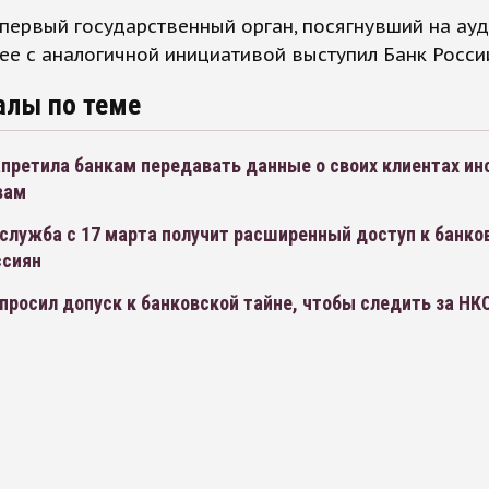
первый государственный орган, посягнувший на ау
нее с аналогичной инициативой выступил Банк Росси
алы по теме
апретила банкам передавать данные о своих клиентах и
вам
 служба с 17 марта получит расширенный доступ к банко
ссиян
росил допуск к банковской тайне, чтобы следить за НК