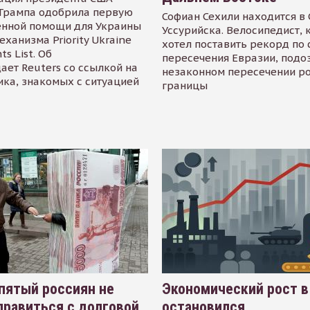
Трампа одобрила первую
Софиан Сехили находится в
енной помощи для Украины
Уссурийска. Велосипедист,
еханизма Priority Ukraine
хотел поставить рекорд по 
s List. Об
пересечения Евразии, подо
ает Reuters со ссылкой на
незаконном пересечении р
ика, знакомых с ситуацией
границы
пятый россиян не
Экономический рост в
равиться с долговой
остановился