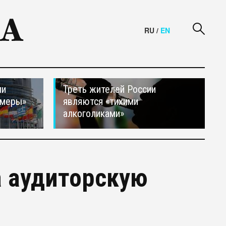
RU
/
EN
ли
Треть жителей России
 меры»
являются «тихими
алкоголиками»
а аудиторскую