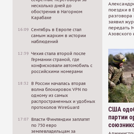
Александр
несколько дней до
поездки в 
обострения в Нагорном
разговора 
Карабахе
заявил жур
передать М
16:09
Сентябрь в Европе стал
Азовского 
самым жарким в истории
наблюдений
12:39
Чехия стала второй после
Германии страной, где
конфисковали автомобиль с
российскими номерами
18:32
В России началась вторая
волна блокировок VPN по
одному из самых
распространенных и удобных
протоколов WireGuard
США одоб
партии о
17:07
Власти Финляндии заплатят
союзник
по 750 евро
землевладельцам за
Администр