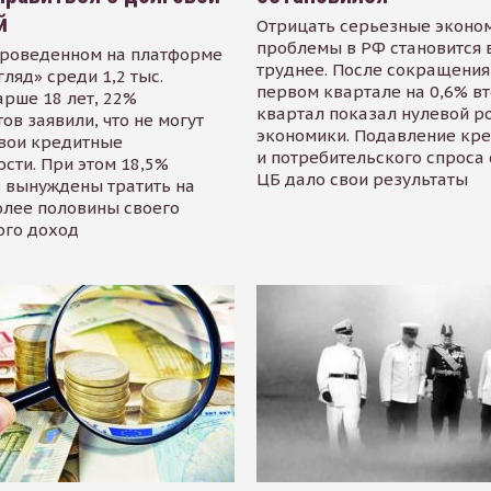
й
Отрицать серьезные эконо
проблемы в РФ становится 
проведенном на платформе
труднее. После сокращения
гляд» среди 1,2 тыс.
первом квартале на 0,6% в
арше 18 лет, 22%
квартал показал нулевой р
ов заявили, что не могут
экономики. Подавление кр
свои кредитные
и потребительского спроса
сти. При этом 18,5%
ЦБ дало свои результаты
 вынуждены тратить на
олее половины своего
ого доход