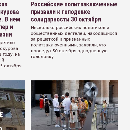
каз
Российские политзаключенные
окурова
призвали к голодовке
. В нем
солидарности 30 октября
лер и
Несколько российских политиков и
общественных деятелей, находящихся
изни
за решеткой и признанных
ретило
политзаключенными, заявили, что
Сокурова
проведут 30 октября однодневную
 году, на
голодовку
ый
15 октября
Е
О