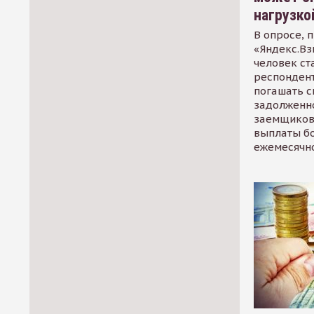
нагрузко
В опросе, 
«Яндекс.Вз
человек ст
респондент
погашать 
задолженно
заемщиков
выплаты б
ежемесячн