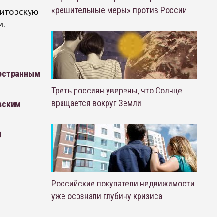
«решительные меры» против России
диторскую
и.
ностранным
Треть россиян уверены, что Солнце
вращается вокруг Земли
вским
О
Российские покупатели недвижимости
уже осознали глубину кризиса