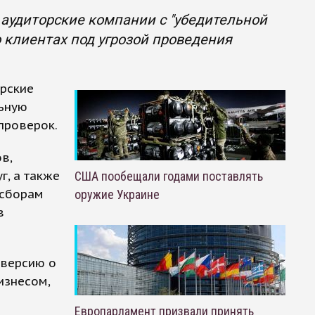
аудиторские компании с "убедительной
клиентах под угрозой проведения
орские
льную
проверок.
в,
г, а также
США пообещали годами поставлять
 сборам
оружие Украине
в
 версию о
изнесом,
Европарламент призвали принять