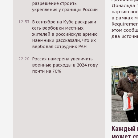
разрешение строить
Дональда 
укрепления у границы России
партию во
в рамках м
12:53
В сентябре на Кубе раскрыли
Requirement
сеть вербовки местных
этом сообщ
жителей в российскую армию.
два источн
Наемники рассказали, что их
вербовал сотрудник РАН
22:20
Россия намерена увеличить
военные расходы в 2024 году
почти на 70%
Каждый 
может сп