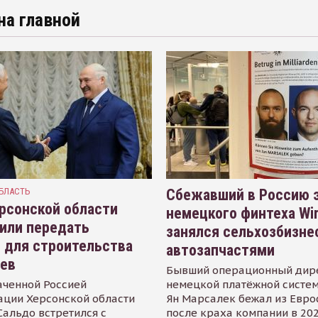
на главной
БЛАСТЬ
Сбежавший в Россию э
рсонской области
немецкого финтеха Wi
или передать
занялся сельхозбизне
 для строительства
автозапчастями
иев
Бывший операционный дир
аченной Россией
немецкой платёжной систем
ации Херсонской области
Ян Марсалек бежал из Евр
альдо встретился с
после краха компании в 202