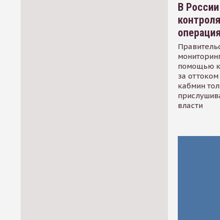
В России
контрол
операци
Правительс
мониторинг
помощью к
за оттоком 
кабмин тол
прислушив
власти