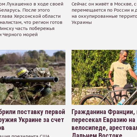
ом Лукашенко в ходе своей
Сейчас он живёт в Москве, 
Беларусь. После этого
перемещается по России и 
глава Херсонской области
на оккупированные террит
налистам, что регион готов
Украины
инску часть побережья
и Черного морей
рили поставку первой
Гражданина Франции,
ружия Украине за счет
пересекал Евразию на
ов
велосипеде, арестова
Дальнем Востоке
ация президента США