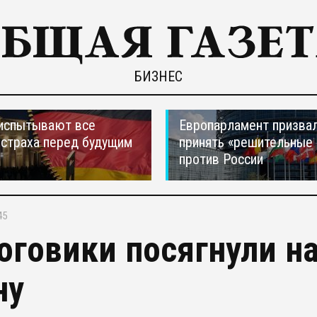
БИЗНЕС
испытывают все
Европарламент призва
страха перед будущим
принять «решительные
против России
45
оговики посягнули н
ну