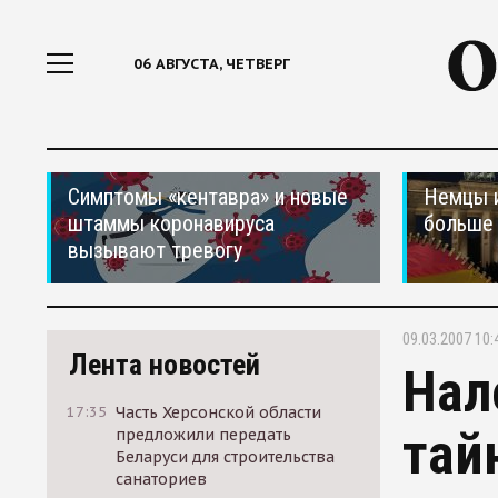
06 АВГУСТА, ЧЕТВЕРГ
Симптомы «кентавра» и новые
Немцы 
штаммы коронавируса
больше 
вызывают тревогу
09.03.2007 10:
Лента новостей
Нал
17:35
Часть Херсонской области
тай
предложили передать
Беларуси для строительства
санаториев