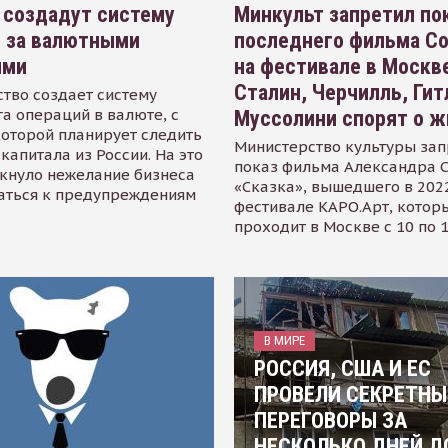
 создадут систему
Минкульт запретил по
я за валютными
последнего фильма С
ями
на фестивале в Москве
Сталин, Черчилль, Гит
тво создает систему
а операций в валюте, с
Муссолини спорят о ж
оторой планирует следить
Министерство культуры зап
капитала из России. На это
показ фильма Александра 
кнуло нежелание бизнеса
«Сказка», вышедшего в 2022
аться к предупреждениям
фестивале КАРО.Арт, котор
проходит в Москве с 10 по 
В МИРЕ
РОССИЯ, США И ЕС
ПРОВЕЛИ СЕКРЕТНЫ
ПЕРЕГОВОРЫ ЗА
НЕСКОЛЬКО ДНЕЙ Д