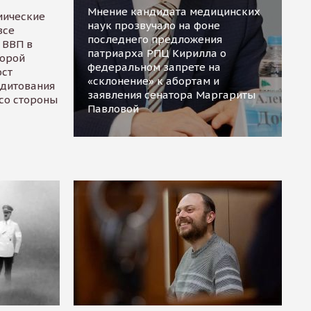
Мнение кандидата медицинских
мические
наук прозвучало на фоне
все
последнего предложения
 ВВП в
патриарха РПЦ Кирилла о
торой
федеральном запрете на
ост
«склонение» к абортам и
едитования
заявления сенатора Маргариты
 со стороны
Павловой