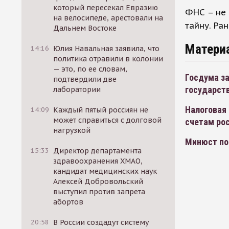
который пересекал Евразию
ФНС – не 
на велосипеде, арестовали на
тайну. Ра
Дальнем Востоке
Матери
14:16
Юлия Навальная заявила, что
политика отравили в колонии
— это, по ее словам,
Госдума з
подтвердили две
государст
лаборатории
Налоговая
14:09
Каждый пятый россиян не
может справиться с долговой
счетам ро
нагрузкой
Минюст поп
15:33
Директор департамента
здравоохранения ХМАО,
кандидат медицинских наук
Алексей Добровольский
выступил против запрета
абортов
20:58
В России создадут систему