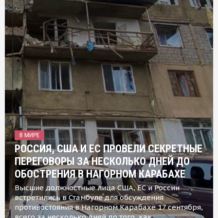
В МИРЕ
РОССИЯ, США И ЕС ПРОВЕЛИ СЕКРЕТНЫЕ
ПЕРЕГОВОРЫ ЗА НЕСКОЛЬКО ДНЕЙ ДО
ОБОСТРЕНИЯ В НАГОРНОМ КАРАБАХЕ
Высшие должностные лица США, ЕС и России
встретились в Стамбуле для обсуждения
противостояния в Нагорном Карабахе 17 сентября,
всего за несколько дней до того, как