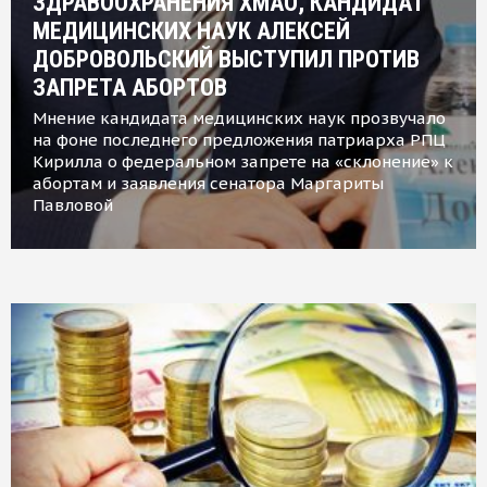
ЗДРАВООХРАНЕНИЯ ХМАО, КАНДИДАТ
МЕДИЦИНСКИХ НАУК АЛЕКСЕЙ
ДОБРОВОЛЬСКИЙ ВЫСТУПИЛ ПРОТИВ
ЗАПРЕТА АБОРТОВ
Мнение кандидата медицинских наук прозвучало
на фоне последнего предложения патриарха РПЦ
Кирилла о федеральном запрете на «склонение» к
абортам и заявления сенатора Маргариты
Павловой