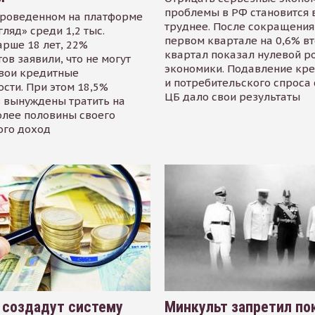
проблемы в РФ становится 
проведенном на платформе
труднее. После сокращения
гляд» среди 1,2 тыс.
первом квартале на 0,6% в
арше 18 лет, 22%
квартал показал нулевой р
ов заявили, что не могут
экономики. Подавление кр
свои кредитные
и потребительского спроса
сти. При этом 18,5%
ЦБ дало свои результаты
 вынуждены тратить на
олее половины своего
ого доход
 создадут систему
Минкульт запретил по