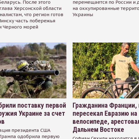
Беларусь. После этого
перемещается по России и 
глава Херсонской области
на оккупированные террит
налистам, что регион готов
Украины
инску часть побережья
и Черного морей
рили поставку первой
Гражданина Франции,
ружия Украине за счет
пересекал Евразию на
ов
велосипеде, арестова
Дальнем Востоке
ация президента США
Трампа одобрила первую
Софиан Сехили находится в