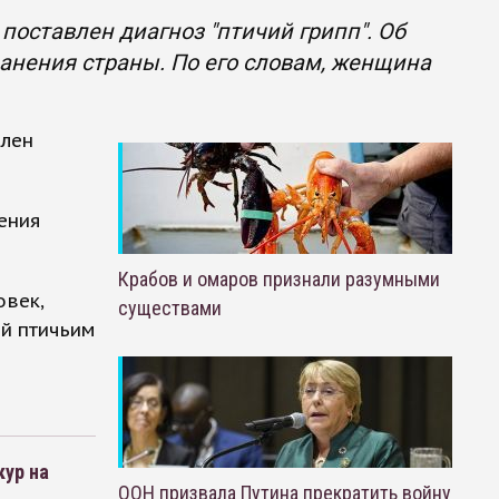
поставлен диагноз "птичий грипп". Об
анения страны. По его словам, женщина
влен
ения
Крабов и омаров признали разумными
овек,
существами
ей птичьим
кур на
ООН призвала Путина прекратить войну