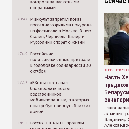
Сейчас 
контроля за валютными
операциями
20:47
Минкульт запретил показ
последнего фильма Сокурова
на фестивале в Москве. В нем
Сталин, Черчилль, Гитлер и
Муссолини спорят о жизни
17:10
Российские
политзаключенные призвали
к голодовке солидарности 30
ХЕРСОНСКАЯ О
октября
Часть Хе
17:12
«ВКонтакте» начал
предлож
блокировать посты
Беларуси
родственников
санатор
мобилизованных, в которых
они требуют вернуть близких
Глава назн
домой
администр
Владимир С
14:11
Россия, США и ЕС провели
Александр
секретные переговоры за