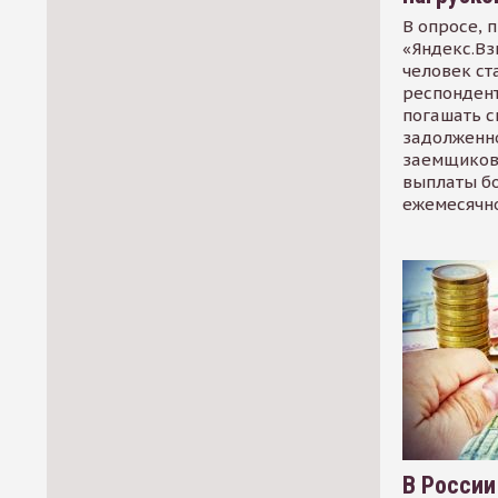
В опросе, 
«Яндекс.Вз
человек ст
респондент
погашать 
задолженно
заемщиков
выплаты б
ежемесячн
В России