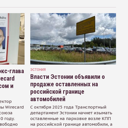
кс-глава
ЭСТОНИЯ
Власти Эстонии объявили о
recard
продаже оставленных на
сом и
российской границе
автомобилей
ектор
ы Wirecard
С октября 2025 года Транспортный
осоюза
департамент Эстонии начнет изымать
0 году.
оставленные на парковке возле КПП
свободно
на российской границе автомобили, а