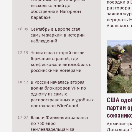
поездки в 
несколько дней до
разговора 
обострения в Нагорном
заявил жур
Карабахе
передать М
Азовского 
16:09
Сентябрь в Европе стал
самым жарким в истории
наблюдений
12:39
Чехия стала второй после
Германии страной, где
конфисковали автомобиль с
российскими номерами
18:32
В России началась вторая
волна блокировок VPN по
одному из самых
США одоб
распространенных и удобных
протоколов WireGuard
партии о
союзник
17:07
Власти Финляндии заплатят
Администр
по 750 евро
Дональда 
землевладельцам за