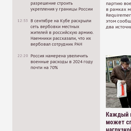
партию во
разрешение строить
в рамках м
укрепления у границы России
Requirement
этом сообщ
12:53
В сентябре на Кубе раскрыли
два источн
сеть вербовки местных
жителей в российскую армию.
Наемники рассказали, что их
вербовал сотрудник РАН
22:20
Россия намерена увеличить
военные расходы в 2024 году
почти на 70%
Каждый 
может сп
нагрузко