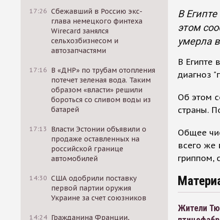
17:26
Сбежавший в Россию экс-
В Египте
глава немецкого финтеха
этом соо
Wirecard занялся
умерла в
сельхозбизнесом и
автозапчастями
В Египте 
17:16
В «ДНР» по трубам отопления
диагноз "
потечет зеленая вода. Таким
образом «власти» решили
Об этом 
бороться со сливом воды из
страны. П
батарей
17:13
Власти Эстонии объявили о
Общее чис
продаже оставленных на
всего же 
российской границе
гриппом, 
автомобилей
Матери
14:30
США одобрили поставку
первой партии оружия
Украине за счет союзников
Жители Тюм
14:24
Гражданина Франции,
птицефабр