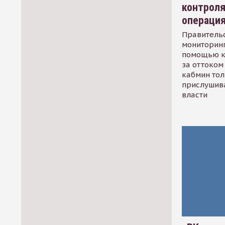
контрол
операци
Правительс
мониторинг
помощью к
за оттоком 
кабмин тол
прислушив
власти