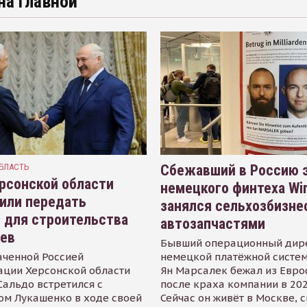
на главной
БЛАСТЬ
Сбежавший в Россию э
рсонской области
немецкого финтеха Wi
или передать
занялся сельхозбизне
 для строительства
автозапчастями
иев
Бывший операционный дир
аченной Россией
немецкой платёжной систем
ации Херсонской области
Ян Марсалек бежал из Евр
альдо встретился с
после краха компании в 202
ом Лукашенко в ходе своей
Сейчас он живёт в Москве, 