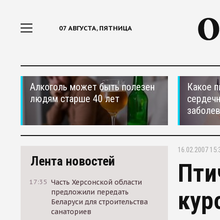
07 АВГУСТА, ПЯТНИЦА
Алкоголь может быть полезен
Какое п
людям старше 40 лет
сердеч
заболе
16.02.2007 15:
Лента новостей
Пти
17:35
Часть Херсонской области
кур
предложили передать
Беларуси для строительства
санаториев