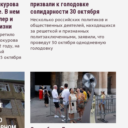
окурова
призвали к голодовке
. В нем
солидарности 30 октября
лер и
Несколько российских политиков и
общественных деятелей, находящихся
изни
за решеткой и признанных
ретило
политзаключенными, заявили, что
Сокурова
проведут 30 октября однодневную
 году, на
голодовку
ый
15 октября
Е
О
ОРНОМ