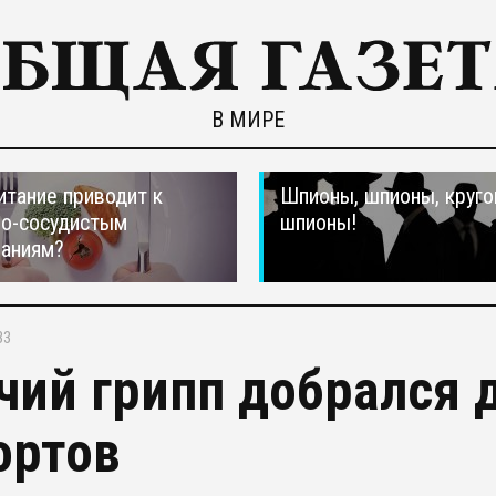
В МИРЕ
итание приводит к
Шпионы, шпионы, круго
но-сосудистым
шпионы!
ваниям?
33
чий грипп добрался 
ортов