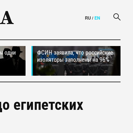
RU
/
EN
м одни
ФСИН заявила, что российские
изоляторы заполнены на 96%
до египетских