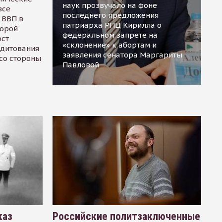
наук прозвучало на фоне
все
последнего предложения
 ВВП в
патриарха РПЦ Кирилла о
торой
федеральном запрете на
ост
«склонение» к абортам и
едитования
заявления сенатора Маргариты
 со стороны
Павловой
каз
Российские политзаключенные