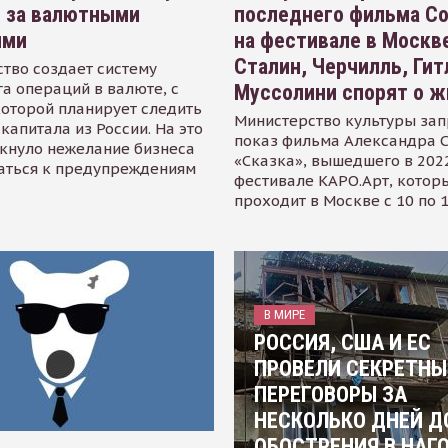
я за валютными
последнего фильма С
ями
на фестивале в Москве
Сталин, Черчилль, Гит
тво создает систему
а операций в валюте, с
Муссолини спорят о ж
оторой планирует следить
Министерство культуры зап
капитала из России. На это
показ фильма Александра 
кнуло нежелание бизнеса
«Сказка», вышедшего в 2022
аться к предупреждениям
фестивале КАРО.Арт, котор
проходит в Москве с 10 по 
В МИРЕ
РОССИЯ, США И ЕС
ПРОВЕЛИ СЕКРЕТНЫ
ПЕРЕГОВОРЫ ЗА
НЕСКОЛЬКО ДНЕЙ Д
ОБОСТРЕНИЯ В НАГ