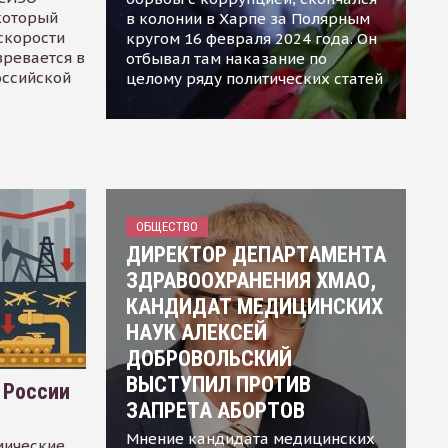
 который
в колонии в Харпе за Полярным
скорости
кругом 16 февраля 2024 года. Он
зревается в
отбывал там наказание по
оссийской
целому ряду политических статей
ОБЩЕСТВО
ДИРЕКТОР ДЕПАРТАМЕНТА
ЗДРАВООХРАНЕНИЯ ХМАО,
КАНДИДАТ МЕДИЦИНСКИХ
НАУК АЛЕКСЕЙ
ДОБРОВОЛЬСКИЙ
ВЫСТУПИЛ ПРОТИВ
 России
ЗАПРЕТА АБОРТОВ
Мнение кандидата медицинских
мические