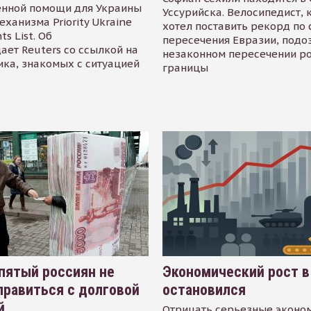
енной помощи для Украины
Уссурийска. Велосипедист,
еханизма Priority Ukraine
хотел поставить рекорд по 
s List. Об
пересечения Евразии, подо
ает Reuters со ссылкой на
незаконном пересечении р
ика, знакомых с ситуацией
границы
пятый россиян не
Экономический рост в
равиться с долговой
остановился
й
Отрицать серьезные эконо