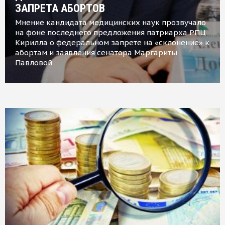
ЗАПРЕТА АБОРТОВ
Мнение кандидата медицинских наук прозвучало
на фоне последнего предложения патриарха РПЦ
Кирилла о федеральном запрете на «склонение» к
абортам и заявления сенатора Маргариты
Павловой