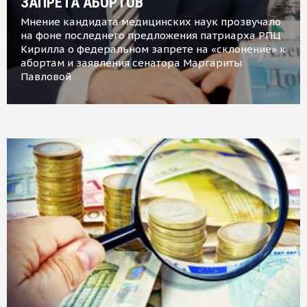
ЗАПРЕТА АБОРТОВ
Мнение кандидата медицинских наук прозвучало
на фоне последнего предложения патриарха РПЦ
Кирилла о федеральном запрете на «склонение» к
абортам и заявления сенатора Маргариты
Павловой