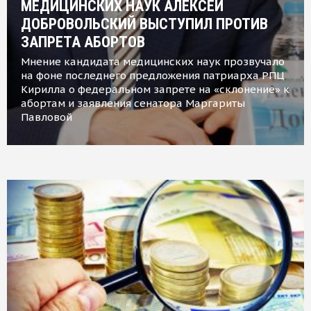
МЕДИЦИНСКИХ НАУК АЛЕКСЕЙ
ДОБРОВОЛЬСКИЙ ВЫСТУПИЛ ПРОТИВ
ЗАПРЕТА АБОРТОВ
Мнение кандидата медицинских наук прозвучало
на фоне последнего предложения патриарха РПЦ
Кирилла о федеральном запрете на «склонение» к
абортам и заявления сенатора Маргариты
Павловой