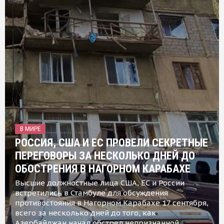
В МИРЕ
РОССИЯ, США И ЕС ПРОВЕЛИ СЕКРЕТНЫЕ
ПЕРЕГОВОРЫ ЗА НЕСКОЛЬКО ДНЕЙ ДО
ОБОСТРЕНИЯ В НАГОРНОМ КАРАБАХЕ
Высшие должностные лица США, ЕС и России
встретились в Стамбуле для обсуждения
противостояния в Нагорном Карабахе 17 сентября,
всего за несколько дней до того, как
Азербайджан начал обстрел непризнанной