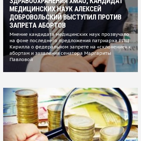
ЗДРАВООХРАНЕНИЯ ХМАО, КАНДИДАТ
МЕДИЦИНСКИХ НАУК АЛЕКСЕЙ
ДОБРОВОЛЬСКИЙ ВЫСТУПИЛ ПРОТИВ
ЗАПРЕТА АБОРТОВ
Мнение кандидата медицинских наук прозвучало
на фоне последнего предложения патриарха РПЦ
Кирилла о федеральном запрете на «склонение» к
абортам и заявления сенатора Маргариты
Павловой