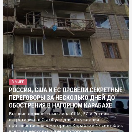
В МИРЕ
РОССИЯ, США И ЕС ПРОВЕЛИ СЕКРЕТНЫЕ
ПЕРЕГОВОРЫ ЗА НЕСКОЛЬКО ДНЕЙ ДО
ОБОСТРЕНИЯ В НАГОРНОМ КАРАБАХЕ
Высшие должностные лица США, ЕС и России
встретились в Стамбуле для обсуждения
противостояния в Нагорном Карабахе 17 сентября,
всего за несколько дней до того, как