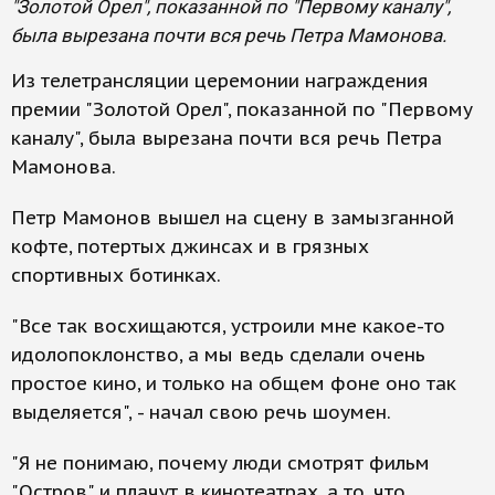
"Золотой Орел", показанной по "Первому каналу",
была вырезана почти вся речь Петра Мамонова.
Из телетрансляции церемонии награждения
премии "Золотой Орел", показанной по "Первому
каналу", была вырезана почти вся речь Петра
Мамонова.
Петр Мамонов вышел на сцену в замызганной
кофте, потертых джинсах и в грязных
спортивных ботинках.
"Все так восхищаются, устроили мне какое-то
идолопоклонство, а мы ведь сделали очень
простое кино, и только на общем фоне оно так
выделяется", - начал свою речь шоумен.
"Я не понимаю, почему люди смотрят фильм
"Остров" и плачут в кинотеатрах, а то, что