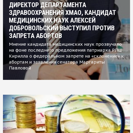
ДИРЕКТОР ДЕПАРТАМЕНТА
ЗДРАВООХРАНЕНИЯ ХМАО, КАНДИДАТ
МЕДИЦИНСКИХ НАУК АЛЕКСЕЙ
ДОБРОВОЛЬСКИЙ ВЫСТУПИЛ ПРОТИВ
ЗАПРЕТА АБОРТОВ
Мнение кандидата медицинских наук прозвучало
на фоне последнего предложения патриарха РПЦ
Кирилла о федеральном запрете на «склонение» к
абортам и заявления сенатора Маргариты
Павловой