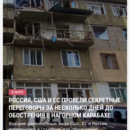
В МИРЕ
РОССИЯ, США И ЕС ПРОВЕЛИ СЕКРЕТНЫЕ
ПЕРЕГОВОРЫ ЗА НЕСКОЛЬКО ДНЕЙ ДО
ОБОСТРЕНИЯ В НАГОРНОМ КАРАБАХЕ
Высшие должностные лица США, ЕС и России
встретились в Стамбуле для обсуждения