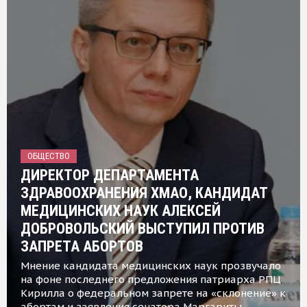
ОБЩЕСТВО
ДИРЕКТОР ДЕПАРТАМЕНТА
ЗДРАВООХРАНЕНИЯ ХМАО, КАНДИДАТ
МЕДИЦИНСКИХ НАУК АЛЕКСЕЙ
ДОБРОВОЛЬСКИЙ ВЫСТУПИЛ ПРОТИВ
ЗАПРЕТА АБОРТОВ
Мнение кандидата медицинских наук прозвучало
на фоне последнего предложения патриарха РПЦ
Кирилла о федеральном запрете на «склонение» к
абортам и заявления сенатора Маргариты