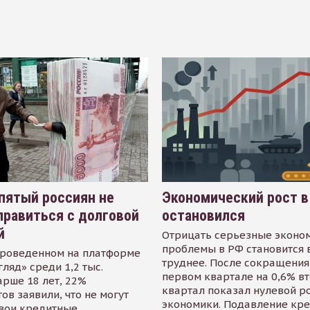
пятый россиян не
Экономический рост в
равиться с долговой
остановился
й
Отрицать серьезные эконо
проблемы в РФ становится 
проведенном на платформе
труднее. После сокращения
гляд» среди 1,2 тыс.
первом квартале на 0,6% в
арше 18 лет, 22%
квартал показал нулевой р
ов заявили, что не могут
экономики. Подавление кр
свои кредитные