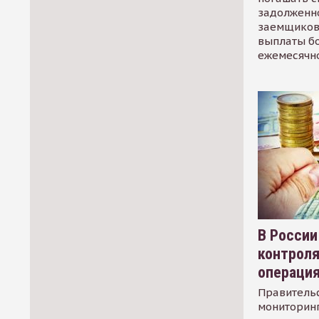
задолженно
заемщиков
выплаты б
ежемесячн
В России
контрол
операци
Правительс
мониторинг