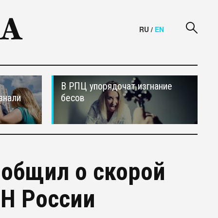
RU
/
EN
В РПЦ упорядочат изгнание
знали
бесов
ообщил о скорой
ИН России