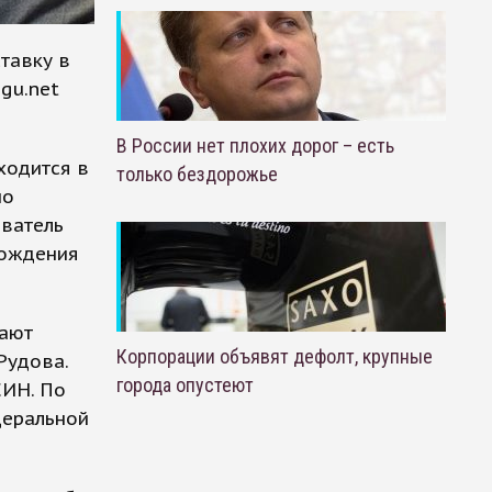
тавку в
gu.net
В России нет плохих дорог – есть
ходится в
только бездорожье
по
ватель
хождения
вают
Корпорации объявят дефолт, крупные
Рудова.
города опустеют
СИН. По
деральной