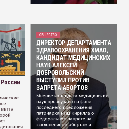
ОБЩЕСТВО
ДИРЕКТОР ДЕПАРТАМЕНТА
ЗДРАВООХРАНЕНИЯ ХМАО,
КАНДИДАТ МЕДИЦИНСКИХ
НАУК АЛЕКСЕЙ
ДОБРОВОЛЬСКИЙ
ВЫСТУПИЛ ПРОТИВ
 России
ЗАПРЕТА АБОРТОВ
Мнение кандидата медицинских
мические
наук прозвучало на фоне
все
последнего предложения
 ВВП в
патриарха РПЦ Кирилла о
торой
федеральном запрете на
ост
«склонение» к абортам и
едитования