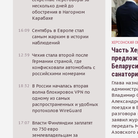
несколько дней до
обострения в Нагорном
Карабахе
16:09
Сентябрь в Европе стал
самым жарким в истории
ХЕРСОНСКАЯ О
наблюдений
Часть Хе
12:39
Чехия стала второй после
предлож
Германии страной, где
Беларуси
конфисковали автомобиль с
санатор
российскими номерами
Глава назн
18:32
В России началась вторая
администр
волна блокировок VPN по
Владимир С
одному из самых
Александр
распространенных и удобных
поездки в 
протоколов WireGuard
разговора 
заявил жур
17:07
Власти Финляндии заплатят
передать М
по 750 евро
Азовского 
землевладельцам за