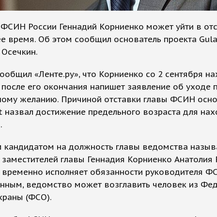
ФСИН России Геннадий Корниенко может уйти в отс
 время. Об этом сообщил основатель проекта Gula
 Осечкин.
ообщил «Ленте.ру», что Корниенко со 2 сентября на
а после его окончания напишет заявление об уходе 
ному желанию. Причиной отставки главы ФСИН осно
t назвал достижение предельного возраста для на
.
 кандидатом на должность главы ведомства назы
 заместителей главы Геннадия Корниенко Анатолия 
н временно исполняет обязанности руководителя Ф
анным, ведомство может возглавить человек из Фе
храны (ФСО).