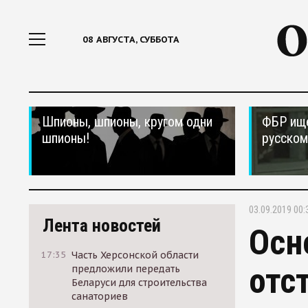
08 АВГУСТА, СУББОТА
Шпионы, шпионы, кругом одни
ФБР ищ
шпионы!
русском
03.09.2019 00:
Лента новостей
Осн
17:35
Часть Херсонской области
отс
предложили передать
Беларуси для строительства
санаториев