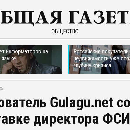
ОБЩЕСТВО
ет информаторов на
Российские покупатели
 языке
недвижимости уже осо
глубину кризиса
35
ователь Gulagu.net с
тавке директора ФС