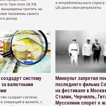
и потребительского спроса
сти. При этом 18,5%
ЦБ дало свои результаты
 вынуждены тратить на
олее половины своего
ого доход
 создадут систему
Минкульт запретил по
я за валютными
последнего фильма С
ями
на фестивале в Москве
Сталин, Черчилль, Гит
тво создает систему
а операций в валюте, с
Муссолини спорят о ж