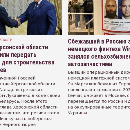
БЛАСТЬ
Сбежавший в Россию э
рсонской области
немецкого финтеха Wi
или передать
занялся сельхозбизне
 для строительства
автозапчастями
иев
Бывший операционный дир
аченной Россией
немецкой платёжной систем
ации Херсонской области
Ян Марсалек бежал из Евр
альдо встретился с
после краха компании в 202
ом Лукашенко в ходе своей
Сейчас он живёт в Москве, 
Беларусь. После этого
перемещается по России и 
глава Херсонской области
на оккупированные террит
налистам, что регион готов
Украины
инску часть побережья
и Черного морей