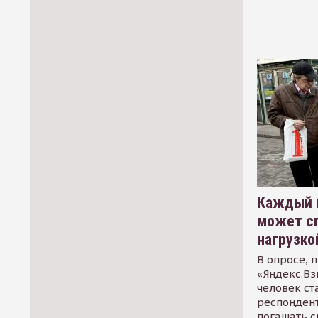
Каждый 
может сп
нагрузко
В опросе, 
«Яндекс.Вз
человек ст
респондент
погашать 