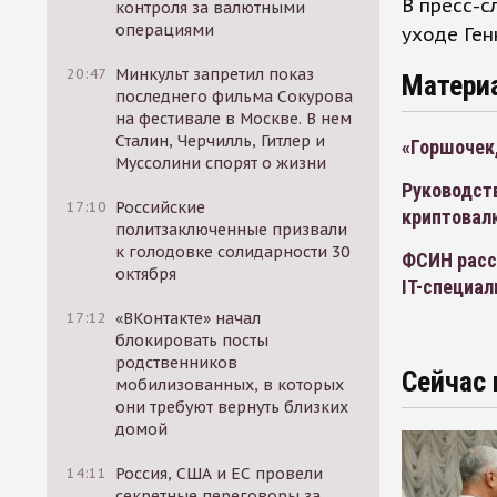
В пресс-
контроля за валютными
операциями
уходе Ген
20:47
Минкульт запретил показ
Матери
последнего фильма Сокурова
на фестивале в Москве. В нем
Сталин, Черчилль, Гитлер и
«Горшочек,
Муссолини спорят о жизни
Руководст
17:10
Российские
криптовал
политзаключенные призвали
к голодовке солидарности 30
ФСИН расс
октября
IT-специал
17:12
«ВКонтакте» начал
блокировать посты
родственников
Сейчас 
мобилизованных, в которых
они требуют вернуть близких
домой
14:11
Россия, США и ЕС провели
секретные переговоры за