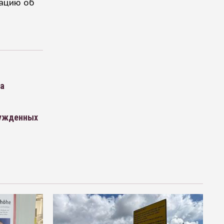
ацию об
га
сужденных