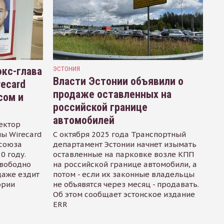
кс-глава
ЭСТОНИЯ
Власти Эстонии объявили о
recard
продаже оставленных на
сом и
российской границе
автомобилей
ектор
ы Wirecard
С октября 2025 года Транспортный
осоюза
департамент Эстонии начнет изымать
0 году.
оставленные на парковке возле КПП
свободно
на российской границе автомобили, а
даже ездит
потом - если их законные владельцы
ории
не объявятся через месяц - продавать.
Об этом сообщает эстонское издание
ERR