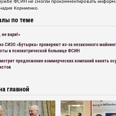
службе ФСИН не смогли прокомментировать информ
надия Корниенко.
алы по теме
 не вари!»
во СИЗО «Бутырка» проверяют из-за незаконного майнин
юты в психиатрической больнице ФСИН
мотрит предложение коммерческих компаний нанять о
истов
на главной