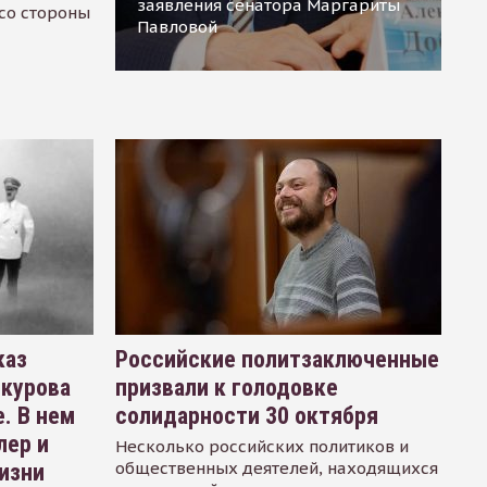
заявления сенатора Маргариты
 со стороны
Павловой
каз
Российские политзаключенные
окурова
призвали к голодовке
. В нем
солидарности 30 октября
лер и
Несколько российских политиков и
общественных деятелей, находящихся
изни