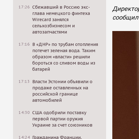
17:26
Сбежавший в Россию экс-
Директор
глава немецкого финтеха
сообщил 
Wirecard занялся
сельхозбизнесом и
автозапчастями
17:16
В «ДНР» по трубам отопления
потечет зеленая вода. Таким
образом «власти» решили
бороться со сливом воды из
батарей
17:13
Власти Эстонии объявили о
продаже оставленных на
российской границе
автомобилей
14:30
США одобрили поставку
первой партии оружия
Украине за счет союзников
14:24
Гражданина Франции,