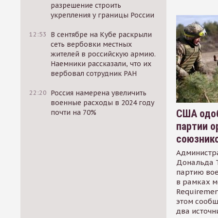
разрешение строить
укрепления у границы России
12:53
В сентябре на Кубе раскрыли
сеть вербовки местных
жителей в российскую армию.
Наемники рассказали, что их
вербовал сотрудник РАН
22:20
Россия намерена увеличить
военные расходы в 2024 году
США одоб
почти на 70%
партии о
союзник
Администр
Дональда 
партию во
в рамках м
Requirement
этом сообщ
два источн