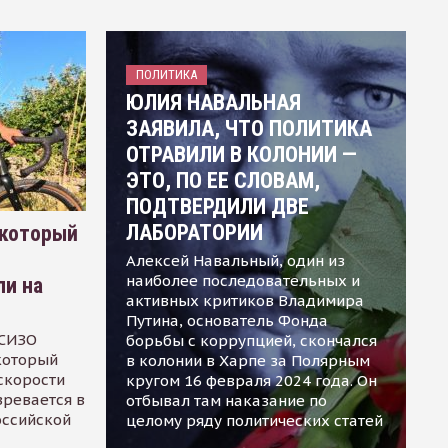
ПОЛИТИКА
ЮЛИЯ НАВАЛЬНАЯ
ЗАЯВИЛА, ЧТО ПОЛИТИКА
ОТРАВИЛИ В КОЛОНИИ —
ЭТО, ПО ЕЕ СЛОВАМ,
ПОДТВЕРДИЛИ ДВЕ
ЛАБОРАТОРИИ
 который
Алексей Навальный, один из
наиболее последовательных и
ли на
активных критиков Владимира
Путина, основатель Фонда
 СИЗО
борьбы с коррупцией, скончался
 который
в колонии в Харпе за Полярным
скорости
кругом 16 февраля 2024 года. Он
зревается в
отбывал там наказание по
оссийской
целому ряду политических статей