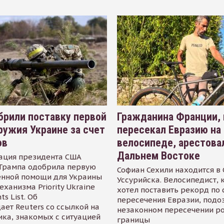
рили поставку первой
Гражданина Франции,
ружия Украине за счет
пересекал Евразию на
ов
велосипеде, арестова
Дальнем Востоке
ация президента США
Трампа одобрила первую
Софиан Сехили находится в
енной помощи для Украины
Уссурийска. Велосипедист,
еханизма Priority Ukraine
хотел поставить рекорд по 
s List. Об
пересечения Евразии, подо
ает Reuters со ссылкой на
незаконном пересечении р
ика, знакомых с ситуацией
границы