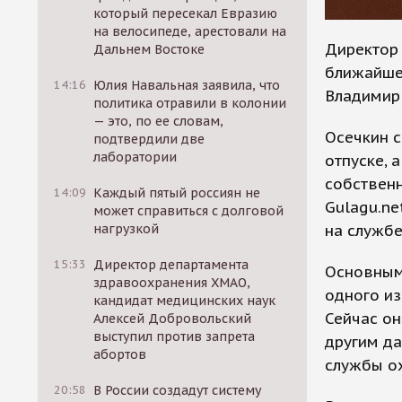
который пересекал Евразию
на велосипеде, арестовали на
Директор 
Дальнем Востоке
ближайшее
14:16
Юлия Навальная заявила, что
Владимир
политика отравили в колонии
— это, по ее словам,
Осечкин с
подтвердили две
лаборатории
отпуске, 
собствен
14:09
Каждый пятый россиян не
Gulagu.ne
может справиться с долговой
на службе
нагрузкой
15:33
Директор департамента
Основным
здравоохранения ХМАО,
одного из
кандидат медицинских наук
Сейчас о
Алексей Добровольский
выступил против запрета
другим д
абортов
службы о
20:58
В России создадут систему