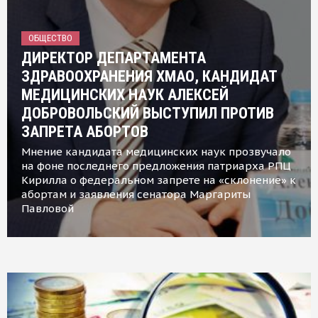
ОБЩЕСТВО
ДИРЕКТОР ДЕПАРТАМЕНТА
ЗДРАВООХРАНЕНИЯ ХМАО, КАНДИДАТ
МЕДИЦИНСКИХ НАУК АЛЕКСЕЙ
ДОБРОВОЛЬСКИЙ ВЫСТУПИЛ ПРОТИВ
ЗАПРЕТА АБОРТОВ
Мнение кандидата медицинских наук прозвучало
на фоне последнего предложения патриарха РПЦ
Кирилла о федеральном запрете на «склонение» к
абортам и заявления сенатора Маргариты
Павловой