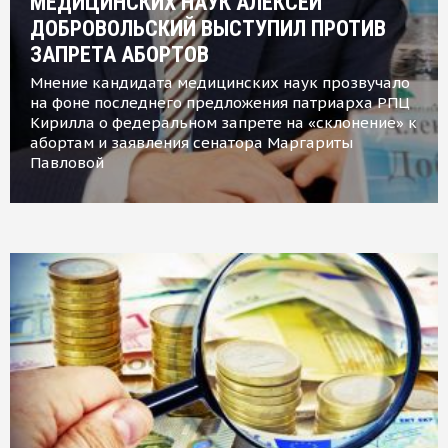
МЕДИЦИНСКИХ НАУК АЛЕКСЕЙ
ДОБРОВОЛЬСКИЙ ВЫСТУПИЛ ПРОТИВ
ЗАПРЕТА АБОРТОВ
Мнение кандидата медицинских наук прозвучало
на фоне последнего предложения патриарха РПЦ
Кирилла о федеральном запрете на «склонение» к
абортам и заявления сенатора Маргариты
Павловой