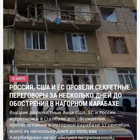
В МИРЕ
РОССИЯ, США И ЕС ПРОВЕЛИ СЕКРЕТНЫЕ
ПЕРЕГОВОРЫ ЗА НЕСКОЛЬКО ДНЕЙ ДО
ОБОСТРЕНИЯ В НАГОРНОМ КАРАБАХЕ
Высшие должностные лица США, ЕС и России
встретились в Стамбуле для обсуждения
противостояния в Нагорном Карабахе 17 сентября,
всего за несколько дней до того, как
Азербайджан начал обстрел непризнанной