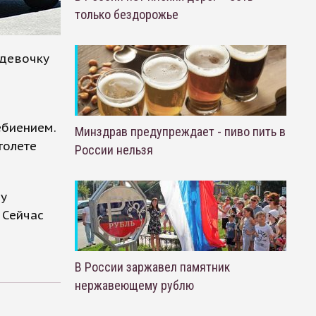
только бездорожье
 девочку
ебиением.
Минздрав предупреждает - пиво пить в
толете
России нельзя
лу
 Сейчас
В России заржавел памятник
нержавеющему рублю