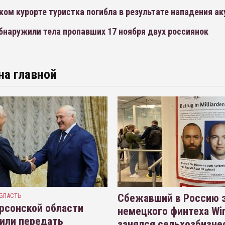
ком курорте туристка погибла в результате нападения а
бнаружили тела пропавших 17 ноября двух россиянок
на главной
БЛАСТЬ
Сбежавший в Россию э
рсонской области
немецкого финтеха Wi
или передать
занялся сельхозбизне