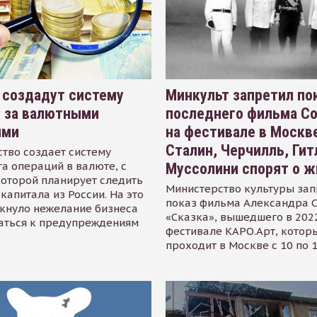
 создадут систему
Минкульт запретил по
я за валютными
последнего фильма С
ями
на фестивале в Москве
Сталин, Черчилль, Гит
тво создает систему
а операций в валюте, с
Муссолини спорят о ж
оторой планирует следить
Министерство культуры зап
капитала из России. На это
показ фильма Александра 
кнуло нежелание бизнеса
«Сказка», вышедшего в 2022
аться к предупреждениям
фестивале КАРО.Арт, котор
проходит в Москве с 10 по 