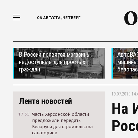
06 АВГУСТА, ЧЕТВЕРГ
В России появятся магазины,
АвтоВАЗ
недоступные для простых
машины
граждан
безопас
19.07.2019 14:
Лента новостей
На 
17:35
Часть Херсонской области
Рос
предложили передать
Беларуси для строительства
санаториев