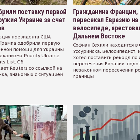
рили поставку первой
Гражданина Франции,
ружия Украине за счет
пересекал Евразию на
ов
велосипеде, арестова
Дальнем Востоке
ация президента США
Трампа одобрила первую
Софиан Сехили находится в
енной помощи для Украины
Уссурийска. Велосипедист,
еханизма Priority Ukraine
хотел поставить рекорд по 
s List. Об
пересечения Евразии, подо
ает Reuters со ссылкой на
незаконном пересечении р
ика, знакомых с ситуацией
границы