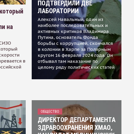
ПОДТВЕРДИЛИ ДВЕ
ЛАБОРАТОРИИ
 который
Алексей Навальный, один из
наиболее последовательных и
ли на
активных критиков Владимира
Путина, основатель Фонда
 СИЗО
борьбы с коррупцией, скончался
 который
в колонии в Харпе за Полярным
скорости
кругом 16 февраля 2024 года. Он
зревается в
отбывал там наказание по
оссийской
целому ряду политических статей
ОБЩЕСТВО
ДИРЕКТОР ДЕПАРТАМЕНТА
ЗДРАВООХРАНЕНИЯ ХМАО,