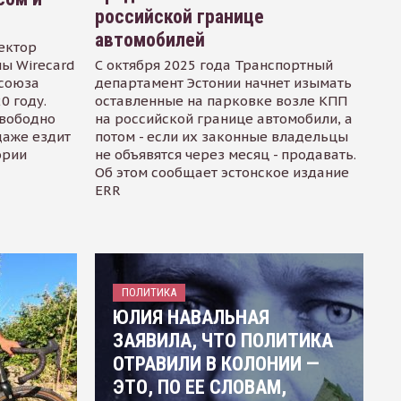
российской границе
автомобилей
ектор
ы Wirecard
С октября 2025 года Транспортный
осоюза
департамент Эстонии начнет изымать
0 году.
оставленные на парковке возле КПП
свободно
на российской границе автомобили, а
даже ездит
потом - если их законные владельцы
ории
не объявятся через месяц - продавать.
Об этом сообщает эстонское издание
ERR
ПОЛИТИКА
ЮЛИЯ НАВАЛЬНАЯ
ЗАЯВИЛА, ЧТО ПОЛИТИКА
ОТРАВИЛИ В КОЛОНИИ —
ЭТО, ПО ЕЕ СЛОВАМ,