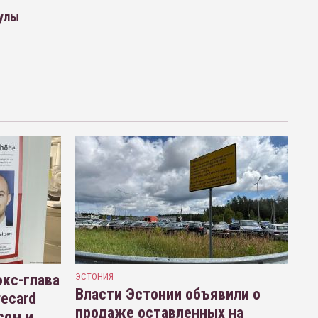
кулы
кс-глава
ЭСТОНИЯ
Власти Эстонии объявили о
recard
продаже оставленных на
сом и