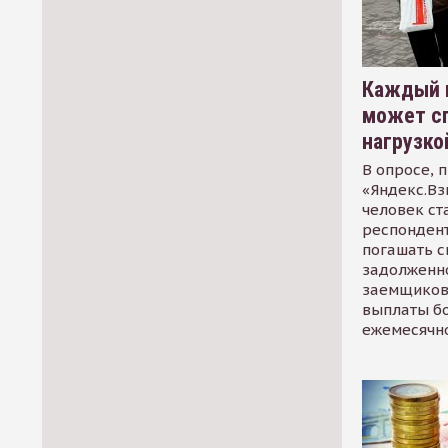
Каждый 
может сп
нагрузко
В опросе, 
«Яндекс.Вз
человек ст
респондент
погашать 
задолженно
заемщиков
выплаты б
ежемесячн