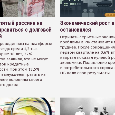
пятый россиян не
Экономический рост в
равиться с долговой
остановился
й
Отрицать серьезные эконо
проблемы в РФ становится 
проведенном на платформе
труднее. После сокращения
гляд» среди 1,2 тыс.
первом квартале на 0,6% в
арше 18 лет, 22%
квартал показал нулевой р
ов заявили, что не могут
экономики. Подавление кр
свои кредитные
и потребительского спроса
сти. При этом 18,5%
ЦБ дало свои результаты
 вынуждены тратить на
олее половины своего
ого доход