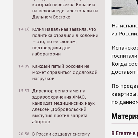
который пересекал Евразию
на велосипеде, арестовали на
Дальнем Востоке
На испан
14:16
Юлия Навальная заявила, что
из России
политика отравили в колонии
— это, по ее словам,
Испанское
подтвердили две
лаборатории
госпитали
Когда сос
14:09
Каждый пятый россиян не
доставят 
может справиться с долговой
нагрузкой
По предва
15:33
Директор департамента
квартиры,
здравоохранения ХМАО,
по данном
кандидат медицинских наук
Алексей Добровольский
Матери
выступил против запрета
абортов
В Египте в
20:58
В России создадут систему