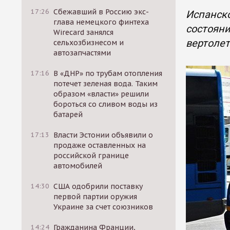
17:26
Сбежавший в Россию экс-
Испанско
глава немецкого финтеха
состояни
Wirecard занялся
вертолет
сельхозбизнесом и
автозапчастями
17:16
В «ДНР» по трубам отопления
потечет зеленая вода. Таким
образом «власти» решили
бороться со сливом воды из
батарей
17:13
Власти Эстонии объявили о
продаже оставленных на
российской границе
автомобилей
14:30
США одобрили поставку
первой партии оружия
Украине за счет союзников
14:24
Гражданина Франции,