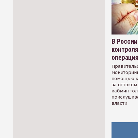
В России
контрол
операци
Правительс
мониторинг
помощью к
за оттоком 
кабмин тол
прислушив
власти