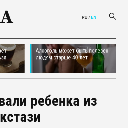
RU
/
EN
ет -
Алкоголь может быть полезен
ьзя
людям старше 40 лет
вали ребенка из
экстази