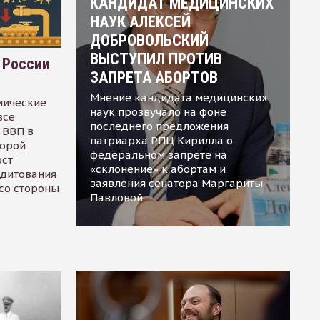
КАНДИДАТ МЕДИЦИНСКИХ
НАУК АЛЕКСЕЙ
ДОБРОВОЛЬСКИЙ
ВЫСТУПИЛ ПРОТИВ
 России
ЗАПРЕТА АБОРТОВ
Мнение кандидата медицинских
мические
наук прозвучало на фоне
все
последнего предложения
 ВВП в
патриарха РПЦ Кирилла о
торой
федеральном запрете на
ост
«склонение» к абортам и
едитования
заявления сенатора Маргариты
 со стороны
Павловой