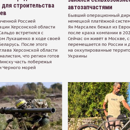
 для строительства
автозапчастями
иев
Бывший операционный дир
аченной Россией
немецкой платёжной систем
ации Херсонской области
Ян Марсалек бежал из Евр
альдо встретился с
после краха компании в 202
ом Лукашенко в ходе своей
Сейчас он живёт в Москве, 
Беларусь. После этого
перемещается по России и 
глава Херсонской области
на оккупированные террит
налистам, что регион готов
Украины
инску часть побережья
и Черного морей