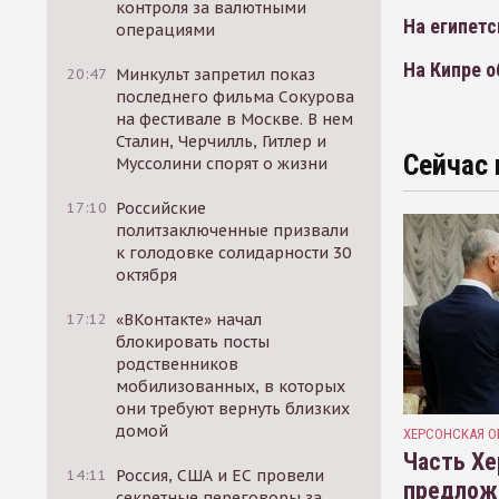
контроля за валютными
На египетс
операциями
На Кипре о
20:47
Минкульт запретил показ
последнего фильма Сокурова
на фестивале в Москве. В нем
Сталин, Черчилль, Гитлер и
Сейчас 
Муссолини спорят о жизни
17:10
Российские
политзаключенные призвали
к голодовке солидарности 30
октября
17:12
«ВКонтакте» начал
блокировать посты
родственников
мобилизованных, в которых
они требуют вернуть близких
домой
ХЕРСОНСКАЯ О
Часть Хе
14:11
Россия, США и ЕС провели
предлож
секретные переговоры за