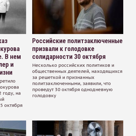
каз
Российские политзаключенные
окурова
призвали к голодовке
. В нем
солидарности 30 октября
лер и
Несколько российских политиков и
общественных деятелей, находящихся
изни
за решеткой и признанных
ретило
политзаключенными, заявили, что
Сокурова
проведут 30 октября однодневную
 году, на
голодовку
ый
15 октября