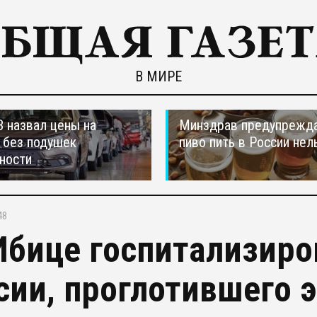
В МИРЕ
 назвал цены на
Минздрав предупрежда
 без подушек
пиво пить в России нел
ности
48
Ибице госпитализиро
сии, проглотившего 