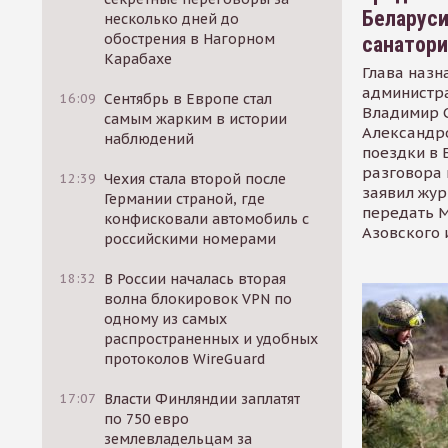
Беларуси
несколько дней до
обострения в Нагорном
санатор
Карабахе
Глава назн
администр
16:09
Сентябрь в Европе стал
Владимир С
самым жарким в истории
Александр
наблюдений
поездки в 
разговора 
12:39
Чехия стала второй после
заявил жур
Германии страной, где
передать М
конфисковали автомобиль с
Азовского 
российскими номерами
18:32
В России началась вторая
волна блокировок VPN по
одному из самых
распространенных и удобных
протоколов WireGuard
17:07
Власти Финляндии заплатят
по 750 евро
землевладельцам за