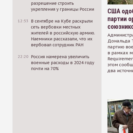
разрешение строить
укрепления у границы России
США одоб
партии о
12:53
В сентябре на Кубе раскрыли
союзник
сеть вербовки местных
жителей в российскую армию.
Администр
Наемники рассказали, что их
Дональда 
вербовал сотрудник РАН
партию во
в рамках м
22:20
Россия намерена увеличить
Requirement
военные расходы в 2024 году
этом сообщ
почти на 70%
два источн