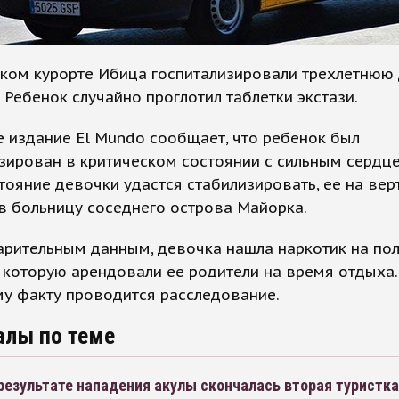
ском курорте Ибица госпитализировали трехлетнюю
. Ребенок случайно проглотил таблетки экстази.
 издание El Mundo сообщает, что ребенок был
зирован в критическом состоянии с сильным сердц
тояние девочки удастся стабилизировать, ее на вер
в больницу соседнего острова Майорка.
рительным данным, девочка нашла наркотик на по
 которую арендовали ее родители на время отдыха.
у факту проводится расследование.
алы по теме
 результате нападения акулы скончалась вторая туристка