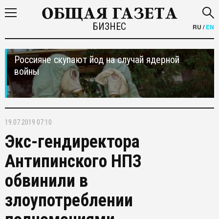
БИЗНЕС
RU
/
EN
Россияне скупают йод на случай ядерной
войны
19.07.2019 07:10
Экс-гендиректора
Антипинского НПЗ
обвинили в
злоупотреблении