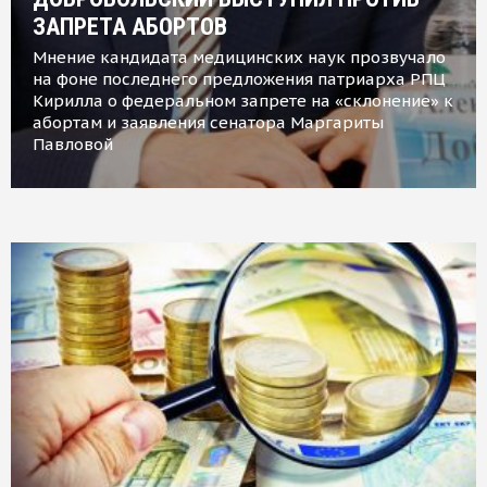
ЗАПРЕТА АБОРТОВ
Мнение кандидата медицинских наук прозвучало
на фоне последнего предложения патриарха РПЦ
Кирилла о федеральном запрете на «склонение» к
абортам и заявления сенатора Маргариты
Павловой