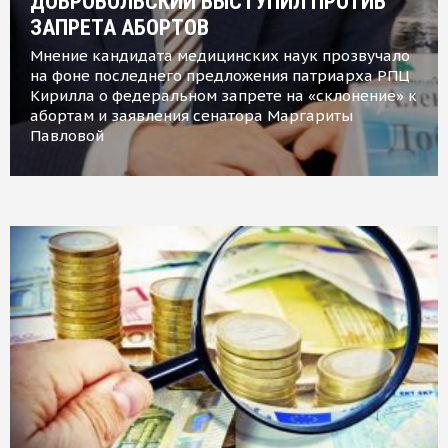
ДОБРОВОЛЬСКИЙ ВЫСТУПИЛ ПРОТИВ
ЗАПРЕТА АБОРТОВ
Мнение кандидата медицинских наук прозвучало
на фоне последнего предложения патриарха РПЦ
Кирилла о федеральном запрете на «склонение» к
абортам и заявления сенатора Маргариты
Павловой